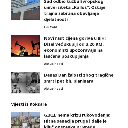
Sud odbio tužbu Evropskog
univerziteta „Kallos“: Ostaje
trajna zabrana obavljanja
djelatnosti
Lukavac
Novi rast cijena goriva u BiH:
Dizel već skuplji od 3,20 KM,
ekonomisti upozoravaju na
lančana poskupljenja
Aktuelnosti
Danas Dan žalosti zbog tragične
smrti pet bh. planinara
Aktuelnosti
Vijesti iz Koksare
GIKIL nema krizu rukovođenja:
Hitna sanacija pruge i dalje je
ključ opstanka privrede