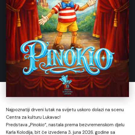
Najpoznatiji drveni lutak na svijetu uskoro dolazi na scenu
Centra za kulturu Lukavac!
Predstava „Pinokio“, nastala prema bezvremenskom djelu
Karla Kolodija, bit će izvedena 3. juna 2026. godine sa