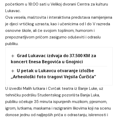
početkom u 18:00 sati u Velikoj dvorani Centra za kulturu
Lukavac.
Ova vesela, maštovita i interaktivna predstava namijenjena
je djeci vrtićkog uzrasta, kao i učenicima od I do V razreda
osnovne škole, ali će svojom toplinom, humorom i
prepoznatljivom pričom zasigurno oduševiti i odraslu
publiku.
Grad Lukavac izdvaja do 37.500 KM za
koncert Enesa Begovića u Gnojnici
U petak u Lukavcu otvaranje izložbe
„Arheološki foto tragovi Vejsila Ćurčića“
U izvedbi Malih lutkara i Cvrčak teatra iz Banje Luke, uz
tehničku podršku Studentskog pozorišta Banja Luka,
publiku očekuje 35 minuta ispunjenih muzikom, pjesmom,
igrom, lutkama, maskama i razigranim likovima koji na scenu
donose jednu od najljepših priča o odrastanju, iskrenosti i