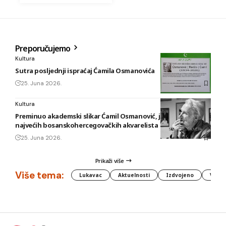
Preporučujemo
Kultura
Sutra posljednji ispraćaj Ćamila Osmanovića
25. Juna 2026.
Kultura
Preminuo akademski slikar Ćamil Osmanović, jedan od
najvećih bosanskohercegovačkih akvarelista
25. Juna 2026.
Prikaži više
Više tema:
Lukavac
Aktuelnosti
Izdvojeno
Vlada