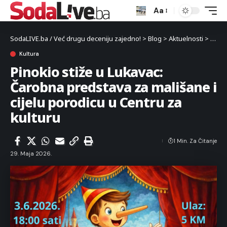
Aa
SodaLIVE.ba / Već drugu deceniju zajedno!
>
Blog
>
Aktuelnosti
>
Kultu
Kultura
Pinokio stiže u Lukavac:
Čarobna predstava za mališane i
cijelu porodicu u Centru za
kulturu
1 Min. Za Čitanje
29. Maja 2026.