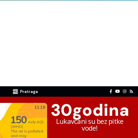
Pretraga
30
godina
Lukavčani su bez pitke
vode!