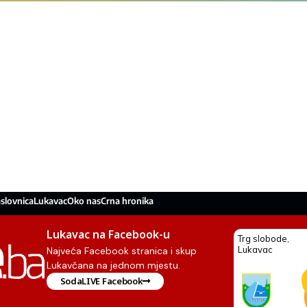
slovnica
Lukavac
Oko nas
Crna hronika
Lukavac na Facebook-u
Najveća Facebook stranica i skup
Lukavčana na jednom mjestu.
SodaLIVE Facebook