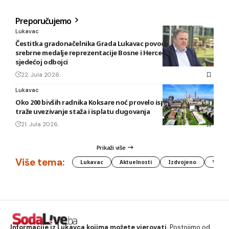
Preporučujemo
Lukavac
Čestitka gradonačelnika Grada Lukavac povodom osvajanja
srebrne medalje reprezentacije Bosne i Hercegovine u
sjedećoj odbojci
22. Jula 2026.
Lukavac
Oko 200 bivših radnika Koksare noć provelo ispred fabrike,
traže uvezivanje staža i isplatu dugovanja
21. Jula 2026.
Prikaži više
Više tema:
Lukavac
Aktuelnosti
Izdvojeno
Vlada
Informacije iz Lukavca kojima možete vjerovati.
Postojimo od