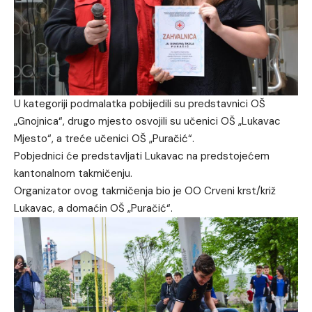
U kategoriji podmalatka pobijedili su predstavnici OŠ
„Gnojnica“, drugo mjesto osvojili su učenici OŠ „Lukavac
Mjesto“, a treće učenici OŠ „Puračić“.
Pobjednici će predstavljati Lukavac na predstojećem
kantonalnom takmičenju.
Organizator ovog takmičenja bio je OO Crveni krst/križ
Lukavac, a domaćin OŠ „Puračić“.