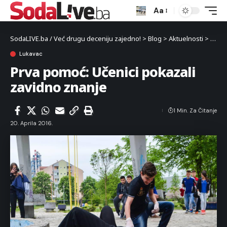
Aa
SodaLIVE.ba / Već drugu deceniju zajedno!
>
Blog
>
Aktuelnosti
>
Luka
Lukavac
Prva pomoć: Učenici pokazali
zavidno znanje
1 Min. Za Čitanje
20. Aprila 2016.