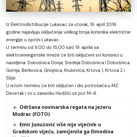
Iz Elektrodistribucije Lukavac za utorak, 19. april 2016.
godine najavljuju isključenja velikog broja korisnika električne
energije u općini Lukavac.
U terminu od 9,00 do 15,00 sati 19. aprila sa
elektroenergetske mreže će biti isključeni svi korisnici u
naseljima: Dobošnica Donja, Srednja Dobošnica i Dobošnica
Gornja, Berkovica, Gnojnica, Kruševica, Krtova 1, Krtova 2 i
Sižje.
U istom terminu će biti isključen i dio potrošača u MZ
Devetak i to u zaseoku Hodžići uz put M-4.
Održana novinarska regata na jezeru
Modrac (FOTO)
Emir Junuzović više nije vijećnik u
Gradskom vijeću, zamijenila ga Elmedina