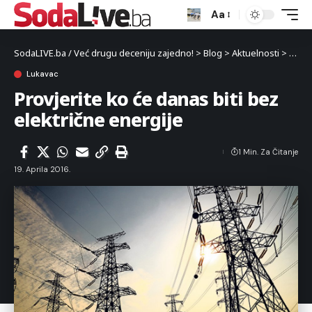
Aa
SodaLIVE.ba / Već drugu deceniju zajedno!
>
Blog
>
Aktuelnosti
>
Luka
Lukavac
Provjerite ko će danas biti bez
električne energije
1 Min. Za Čitanje
19. Aprila 2016.