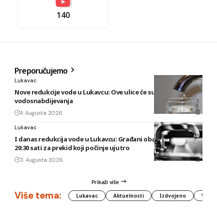
140
Preporučujemo
Lukavac
Nove redukcije vode u Lukavcu: Ove ulice će sutra biti bez
vodosnabdijevanja
4. Augusta 2026.
Lukavac
I danas redukcija vode u Lukavcu: Građani obaviješteni tek u
20:30 sati za prekid koji počinje ujutro
3. Augusta 2026.
Prikaži više
Više tema:
Lukavac
Aktuelnosti
Izdvojeno
Vlada