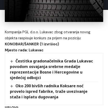
Kompanija PGL d.o.o. Lukavac zbog otvaranja novog
objekta raspisuje konkurs za prijem na poziciju:
KONOBAR/ŠANKER (1 izvršioc)
Mjesto rada: Lukavac
Čestitka gradonačelnika Grada Lukavac
povodom osvajanja srebrne medalje
reprezentacije Bosne i Hercegovine u
sjedećoj odbojci
Oko 200 bivših radnika Koksare noć
provelo ispred fabrike, traže uvezivanje
staža i isplatu dugovanja
USLOVI: