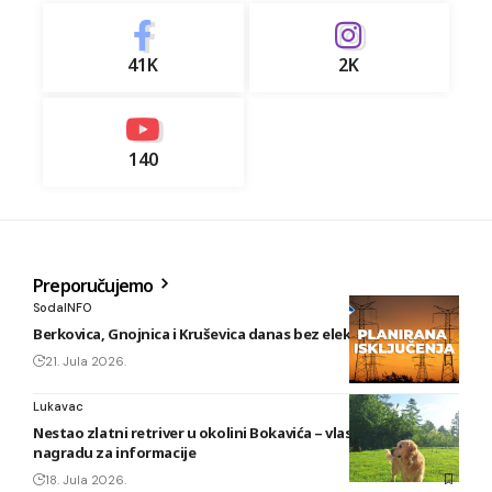
41K
2K
140
Preporučujemo
SodaINFO
Berkovica, Gnojnica i Kruševica danas bez električne energije
21. Jula 2026.
Lukavac
Nestao zlatni retriver u okolini Bokavića – vlasnik nudi
nagradu za informacije
18. Jula 2026.