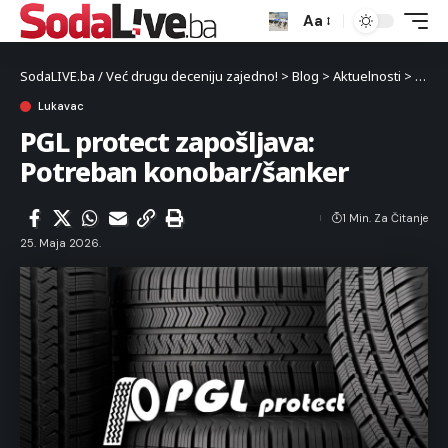
Aa
SodaLIVE.ba / Već drugu deceniju zajedno!
>
Blog
>
Aktuelnosti
>
Luka
Lukavac
PGL protect zapošljava:
Potreban konobar/šanker
1 Min. Za Čitanje
25. Maja 2026.