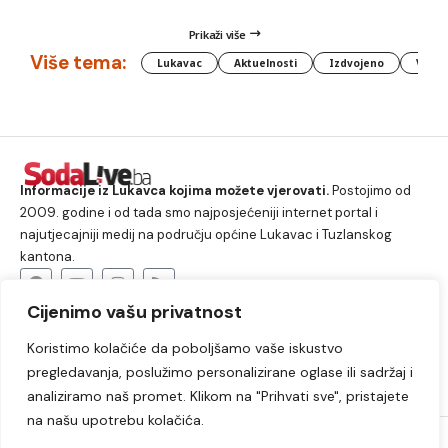
Prikaži više
Više tema:
Lukavac
Aktuelnosti
Izdvojeno
Vlada
Informacije iz Lukavca kojima možete vjerovati.
Postojimo od
2009. godine i od tada smo najposjećeniji internet portal i
najutjecajniji medij na području općine Lukavac i Tuzlanskog
kantona.
Cijenimo vašu privatnost
O nama
Koristimo kolačiće da poboljšamo vaše iskustvo
Lukavac
Društvo
Crna hronika
Sport
pregledavanja, poslužimo personalizirane oglase ili sadržaj i
Kultura
Kolumne
Slobodno vrijeme
analiziramo naš promet. Klikom na "Prihvati sve", pristajete
na našu upotrebu kolačića.
2009. – 2024. © Lukavački info portal – SodaLIVE.ba. Sva prava