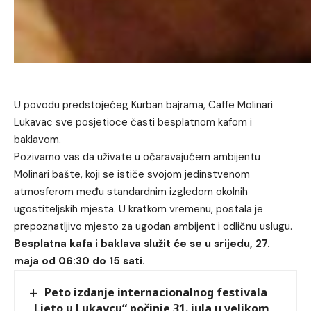
U povodu predstojećeg Kurban bajrama, Caffe Molinari
Lukavac sve posjetioce časti besplatnom kafom i
baklavom.
Pozivamo vas da uživate u očaravajućem ambijentu
Molinari bašte, koji se ističe svojom jedinstvenom
atmosferom među standardnim izgledom okolnih
ugostiteljskih mjesta. U kratkom vremenu, postala je
prepoznatljivo mjesto za ugodan ambijent i odličnu uslugu.
Besplatna kafa i baklava služit će se u srijedu, 27.
maja od 06:30 do 15 sati.
Peto izdanje internacionalnog festivala
„Ljeto u Lukavcu“ počinje 31. jula u velikom