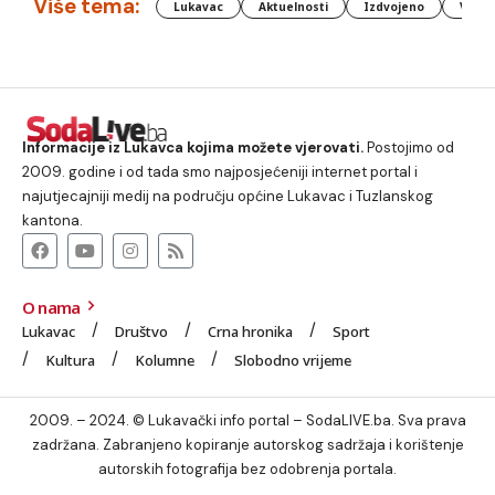
Više tema:
Lukavac
Aktuelnosti
Izdvojeno
Vlada
Informacije iz Lukavca kojima možete vjerovati.
Postojimo od
2009. godine i od tada smo najposjećeniji internet portal i
najutjecajniji medij na području općine Lukavac i Tuzlanskog
kantona.
O nama
Lukavac
Društvo
Crna hronika
Sport
Kultura
Kolumne
Slobodno vrijeme
2009. – 2024. © Lukavački info portal – SodaLIVE.ba. Sva prava
zadržana. Zabranjeno kopiranje autorskog sadržaja i korištenje
autorskih fotografija bez odobrenja portala.