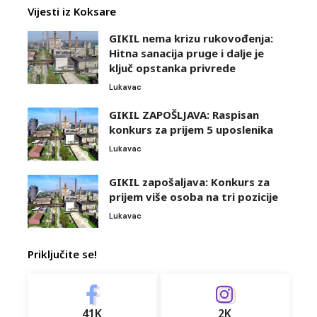
Vijesti iz Koksare
GIKIL nema krizu rukovođenja:
Hitna sanacija pruge i dalje je
ključ opstanka privrede
Lukavac
GIKIL ZAPOŠLJAVA: Raspisan
konkurs za prijem 5 uposlenika
Lukavac
GIKIL zapošaljava: Konkurs za
prijem više osoba na tri pozicije
Lukavac
Priključite se!
41K
2K