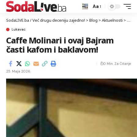
Aa
SodaLIVE.ba / Već drugu deceniju zajedno!
>
Blog
>
Aktuelnosti
>
Luka
Lukavac
Caffe Molinari i ovaj Bajram
časti kafom i baklavom!
0 Min. Za Čitanje
25. Maja 2026.