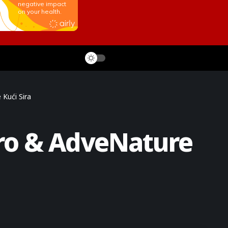
Kući Sira
tro & AdveNature