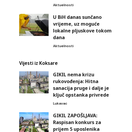
Aktuelnosti
U BiH danas sunčano
vrijeme, uz moguće
lokalne pljuskove tokom
dana
Aktuelnosti
Vijesti iz Koksare
GIKIL nema krizu
rukovođenja: Hitna
sanacija pruge i dalje je
ključ opstanka privrede
Lukavac
GIKIL ZAPOŠLJAVA:
Raspisan konkurs za
prijem 5 uposlenika