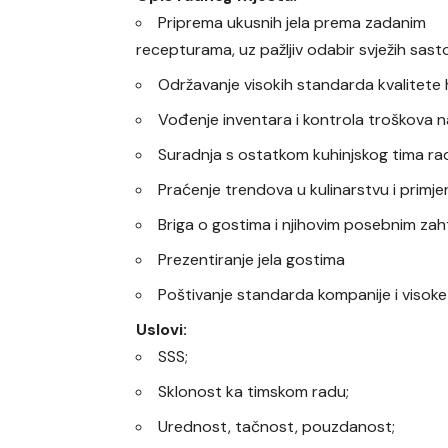
Priprema ukusnih jela prema zadanim
recepturama, uz pažljiv odabir svježih sast
Održavanje visokih standarda kvalitete hr
Vođenje inventara i kontrola troškova n
Suradnja s ostatkom kuhinjskog tima rad
Praćenje trendova u kulinarstvu i primje
Briga o gostima i njihovim posebnim zah
Prezentiranje jela gostima
Poštivanje standarda kompanije i visoke
Uslovi:
SSS;
Sklonost ka timskom radu;
Urednost, tačnost, pouzdanost;