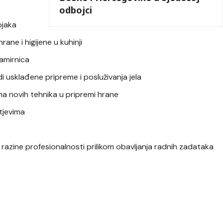
odbojci
ojaka
ane i higijene u kuhinji
amirnica
i usklađene pripreme i posluživanja jela
na novih tehnika u pripremi hrane
tjevima
 razine profesionalnosti prilikom obavljanja radnih zadataka