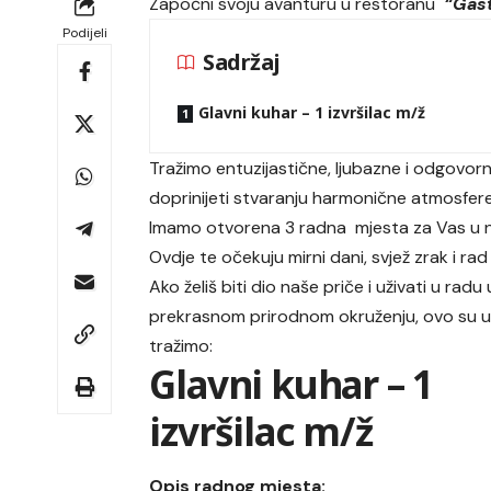
Započni svoju avanturu u restoranu
“Gast
Podijeli
Sadržaj
Glavni kuhar – 1 izvršilac m/ž
Tražimo entuzijastične, ljubazne i odgovorn
doprinijeti stvaranju harmonične atmosfere
Imamo otvorena 3 radna mjesta za Vas u naš
Ovdje te očekuju mirni dani, svjež zrak i ra
Ako želiš biti dio naše priče i uživati u radu 
prekrasnom prirodnom okruženju, ovo su us
tražimo:
Glavni kuhar – 1
izvršilac m/ž
Opis radnog mjesta: