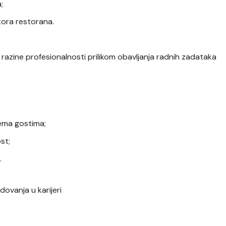
;
tora restorana.
 razine profesionalnosti prilikom obavljanja radnih zadataka
rema gostima;
st;
.
ovanja u karijeri