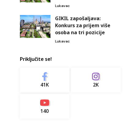
Lukavac
GIKIL zapošaljava:
Konkurs za prijem više
osoba na tri pozicije
Lukavac
Priključite se!
41K
2K
140