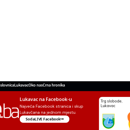
slovnica
Lukavac
Oko nas
Crna hronika
Lukavac na Facebook-u
Najveća Facebook stranica i skup
Lukavčana na jednom mjestu.
SodaLIVE Facebook