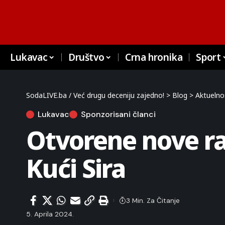
Lukavac
Društvo
Crna hronika
Sport
SodaLIVE.ba / Već drugu deceniju zajedno!
>
Blog
>
Aktuelno
Lukavac
Sponzorisani članci
Otvorene nove ra
Kući Sira
3 Min. Za Čitanje
5. Aprila 2024.