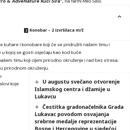
ro & AdveNature Kući Sira”,
na farmi Milo Selo.
Konobar – 2 izvršilaca m/ž
e kuhare i konobare koji će se pridružiti našem timu i
 u kojoj se gosti osjećaju kao kod kuće.
em timu koji cijeni prirodno okruženje i rad bez stresa.
d u prirodnom okruženju.
u
U augustu svečano otvorenje
lovi koje
Islamskog centra i džamije u
Lukavcu
Čestitka gradonačelnika Grada
Lukavac povodom osvajanja
srebrne medalje reprezentacije
Bosne i Hercegovine u sjedećoj