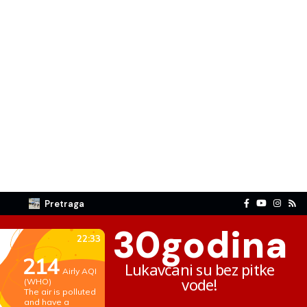
Pretraga
30
godina
Lukavčani su bez pitke
vode!