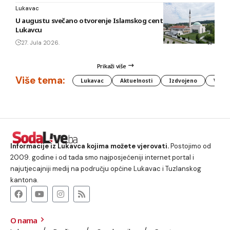
Lukavac
U augustu svečano otvorenje Islamskog centra i džamije u
Lukavcu
27. Jula 2026.
Prikaži više
Više tema:
Lukavac
Aktuelnosti
Izdvojeno
Vlada
Informacije iz Lukavca kojima možete vjerovati.
Postojimo od
2009. godine i od tada smo najposjećeniji internet portal i
najutjecajniji medij na području općine Lukavac i Tuzlanskog
kantona.
O nama