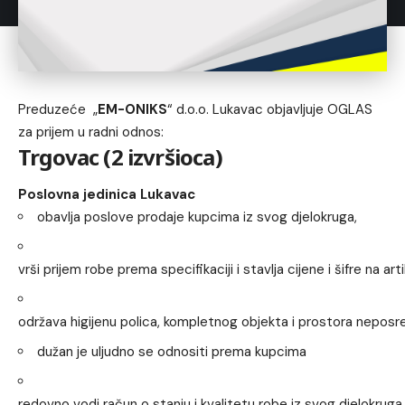
Preduzeće „
EM-ONIKS
“ d.o.o. Lukavac objavljuje OGLAS
za prijem u radni odnos:
Trgovac (2 izvršioca)
Poslovna jedinica Lukavac
obavlja poslove prodaje kupcima iz svog djelokruga,
vrši prijem robe prema specifikaciji i stavlja cijene i šifre na ar
održava higijenu polica, kompletnog objekta i prostora nepos
dužan je uljudno se odnositi prema kupcima
redovno vodi račun o stanju i kvalitetu robe iz svog djelokrug