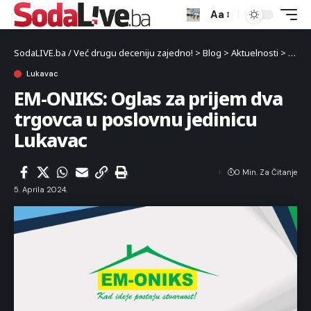
Aa
SodaLIVE.ba / Već drugu deceniju zajedno!
>
Blog
>
Aktuelnosti
>
Luka
Lukavac
EM-ONIKS: Oglas za prijem dva
trgovca u poslovnu jedinicu
Lukavac
0 Min. Za Čitanje
5. Aprila 2024.