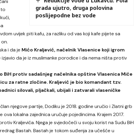
Redukcije vode u Lukavcu: Pola
čani
grada ujutro, druga polovina
što
poslijepodne bez vode
kući,
sa
m uvijek piti kafu, za razliku od vas koji kafe pijete sa
 on.
ka i da je
Mićo Kraljević, načelnik Vlasenice koji igrom
e izjavio da je iz muslimanke porodice i da nema ništa protiv
vo BiH protiv sadašnjeg načelnika opštine Vlasenica Miće
nicu za ratne zločine. Kraljević je bio komandant tzv.
adnici silovali, pljačkali, ubijali i zatvarali vlaseničke
i član njegove partije, Dodiku je 2018. godine uručio i Zlatni grb
je ova lokalna zajednica uručuje pojedincima. Krajem 2017.
rotiv Kraljevića. Njega je svjedočeći u svoju korist na Sudu BiH
 Predrag Bastah. Bastah je tokom suđenja za učešće u