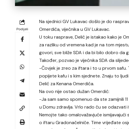
Na sjednici GV Lukavac došlo je do raspra
Omerdića, vijećnika u GV Lukavac.
Podijeli
U toku rasprave, Delić je istakao kako je O
za razliku od vremena kad je na tom mjestu 
govori, sve bliže SDA i da bi bilo dobro da 
Također, pozvao je vijećnika SDA da slijede
-Čovjek je zreo za iftara i to u prvom saf
popijete kafu i s kim sjednete. Znaju to lju
Delić za Kenana Omerdića.
Na ovo nije ostao dužan Omerdić:
-Ja sam samo spomenuo da ste zamijnili 11
u Domu zdravlja. Vrlo rado ću se odazvati i
Nemojte tako omalovažavjuće ismijavajući s
o iftaru Gradonačelniče. Time vrijeđate os