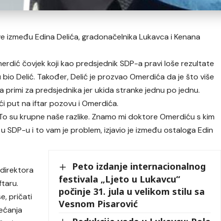
ve između Edina Delića, gradonačelnika Lukavca i Kenana
merdić čovjek koji kao predsjednik SDP-a pravi loše rezultate
bio Delić. Također, Delić je prozvao Omerdića da je što više
ga primi za predsjednika jer ukida stranke jednu po jednu.
ći put na iftar pozovu i Omerdića.
u. To su krupne naše razlike. Znamo mi doktore Omerdiću s kim
di u SDP-u i to vam je problem, izjavio je između ostaloga Edin
Peto izdanje internacionalnog
 direktora
festivala „Ljeto u Lukavcu“
ftaru.
počinje 31. jula u velikom stilu sa
e, pričati
Vesnom Pisarović
jećanja