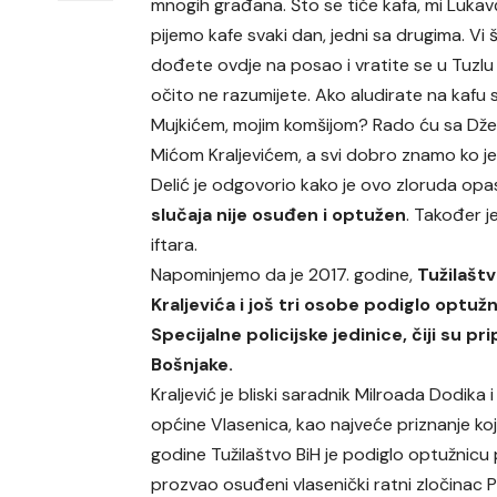
mnogih građana. Što se tiče kafa, mi Lukav
pijemo kafe svaki dan, jedni sa drugima. Vi 
dođete ovdje na posao i vratite se u Tuzlu 
očito ne razumijete. Ako aludirate na kafu 
Mujkićem, mojim komšijom? Rado ću sa Dževdo
Mićom Kraljevićem, a svi dobro znamo ko je
Delić je odgovorio kako je ovo zloruda opas
slučaja nije osuđen i optužen
. Također j
iftara.
Napominjemo da je 2017. godine,
Tužilašt
Kraljevića i još tri osobe podiglo optuž
Specijalne policijske jedinice, čiji su prip
Bošnjake.
Kraljević je bliski saradnik Milroada Dodika 
općine Vlasenica, kao najveće priznanje ko
godine Tužilaštvo BiH je podiglo optužnicu p
prozvao osuđeni vlasenički ratni zločinac