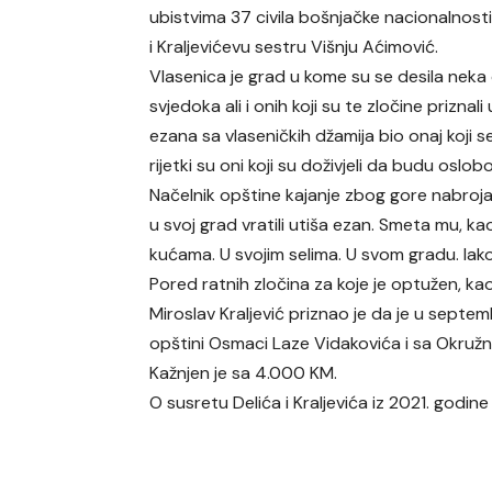
ubistvima 37 civila bošnjačke nacionalnosti
i Kraljevićevu sestru Višnju Aćimović.
Vlasenica je grad u kome su se desila neka 
svjedoka ali i onih koji su te zločine prizna
ezana sa vlaseničkih džamija bio onaj koji se 
rijetki su oni koji su doživjeli da budu oslob
Načelnik opštine kajanje zbog gore nabrojan
u svoj grad vratili utiša ezan. Smeta mu, kao
kućama. U svojim selima. U svom gradu. Iako 
Pored ratnih zločina za koje je optužen, k
Miroslav Kraljević priznao je da je u sept
opštini Osmaci Laze Vidakovića i sa Okružnim
Kažnjen je sa 4.000 KM.
O susretu Delića i Kraljevića iz 2021. godine