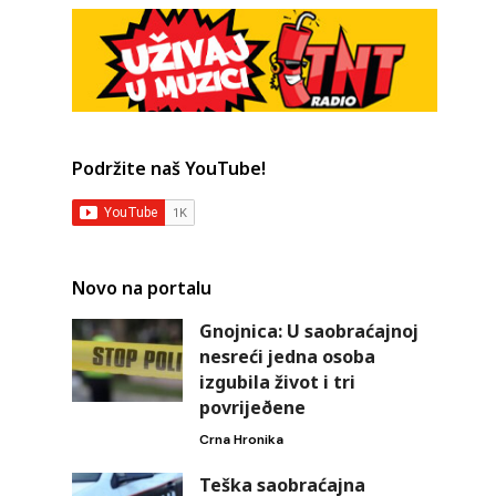
Podržite naš YouTube!
Novo na portalu
Gnojnica: U saobraćajnoj
nesreći jedna osoba
izgubila život i tri
povrijeðene
Crna Hronika
Teška saobraćajna