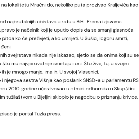
 na lokalitetu Mračni do, nekoliko puta prozivao Kraljevića kao
od najbrutalnijih ubistava u ratu u BiH. Prema izjavama
li upravo je načelnik koji je uputio dopis da se smanji glasnoća
pitoa ko će preživjeti, a ko umrijeti. U Sušici, logoru smrti,
ođeni.
ih zvejrstava nikada nije iskazao, sjetio se da onima koji su s
 što mu najvjerovatnije smetaju i oni. Što žive, tu, u svojim
ih je mnogo manje, ima ih. U svojoj Vlasenici.
ao i njegova sestra Višnja kao poslanik SNSD-a u parlamentu RS
embru 2010. godine učestvovao u otmici odbornika u Skupštini
 tužilaštvom u Bijeljini sklopio je nagodbu o priznanju krivice.
 pisao je portal Tuzla press.