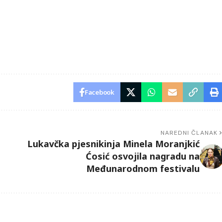
Facebook
NAREDNI ČLANAK
Lukavčka pjesnikinja Minela Moranjkić
Ćosić osvojila nagradu na
Međunarodnom festivalu