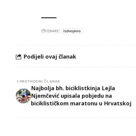
OZNAKE:
Izdvojeno
Podijeli ovaj članak
PRETHODNI ČLANAK
Najbolja bh. biciklistkinja Lejla
Njemčević upisala pobjedu na
biciklističkom maratonu u Hrvatskoj