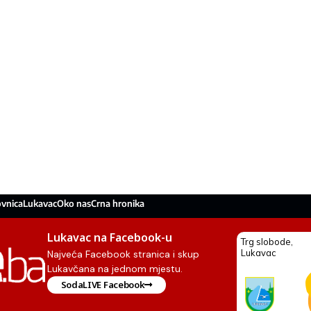
ovnica
Lukavac
Oko nas
Crna hronika
Lukavac na Facebook-u
Najveća Facebook stranica i skup
Lukavčana na jednom mjestu.
SodaLIVE Facebook