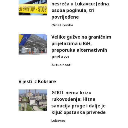
nesreća u Lukavcu: Jedna
osoba poginula, tri
povrijeđene
Crna Hronika
Velike gužve na graničnim
prijelazima u BiH,
preporuka alternativnih
e
prelaza
Aktuelnosti
Vijesti iz Koksare
GIKIL nema krizu
rukovođenja: Hitna
sanacija pruge i dalje je
ključ opstanka privrede
Lukavac