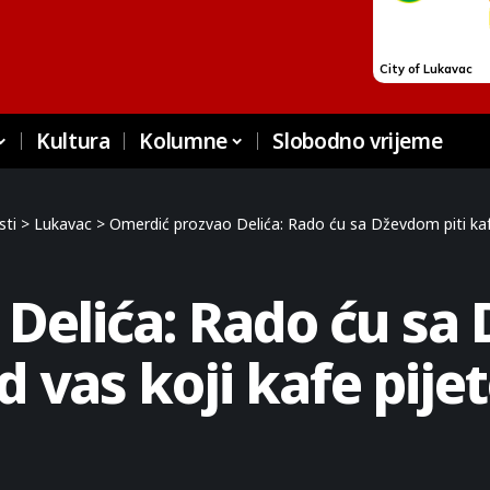
Kultura
Kolumne
Slobodno vrijeme
sti
>
Lukavac
>
Omerdić prozvao Delića: Rado ću sa Dževdom piti kafu
Delića: Rado ću sa 
od vas koji kafe pij