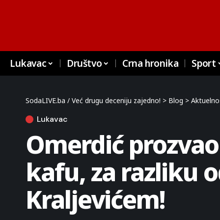
Lukavac
Društvo
Crna hronika
Sport
SodaLIVE.ba / Već drugu deceniju zajedno!
>
Blog
>
Aktuelno
Lukavac
Omerdić prozvao 
kafu, za razliku 
Kraljevićem!