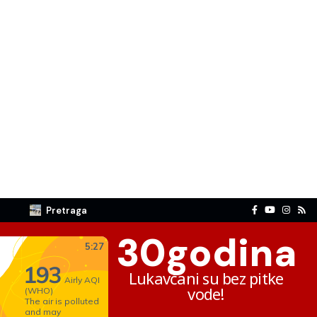
Pretraga
30
godina
Lukavčani su bez pitke
vode!