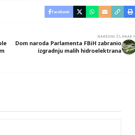
Facebook
NAREDNI ČLANAK
ole
Dom naroda Parlamenta FBiH zabranio
om
izgradnju malih hidroelektrana