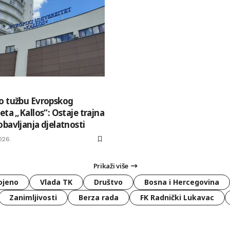
o tužbu Evropskog
eta „Kallos“: Ostaje trajna
bavljanja djelatnosti
026.
Prikaži više
ojeno
Vlada TK
Društvo
Bosna i Hercegovina
Zanimljivosti
Berza rada
FK Radnički Lukavac