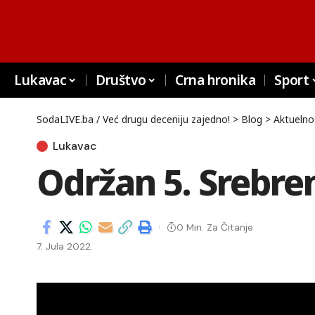
Lukavac
Društvo
Crna hronika
Sport
SodaLIVE.ba / Već drugu deceniju zajedno!
>
Blog
>
Aktuelno
Lukavac
Održan 5. Srebre
0 Min. Za Čitanje
7. Jula 2022.