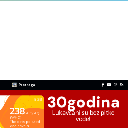
Pretraga
30
godina
Lukavčani su bez pitke
vode!