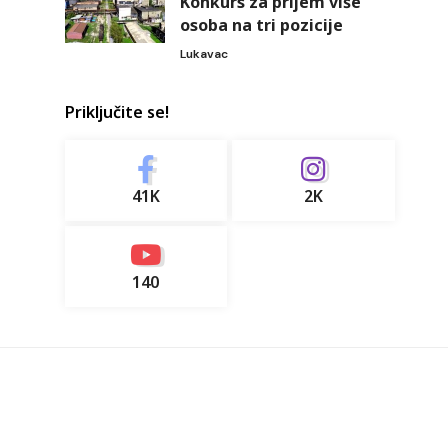
Konkurs za prijem više
osoba na tri pozicije
Lukavac
Priključite se!
41K
2K
140