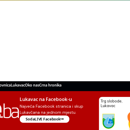
ovnica
Lukavac
Oko nas
Crna hronika
Lukavac na Facebook-u
Najveća Facebook stranica i skup
Lukavčana na jednom mjestu.
SodaLIVE Facebook