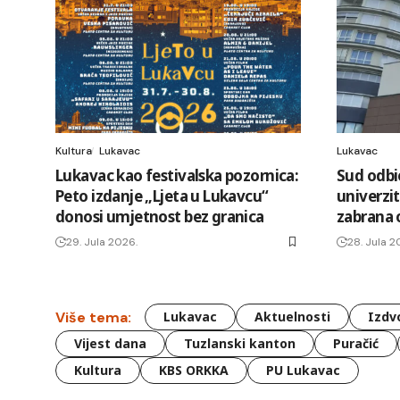
Kultura
Lukavac
Lukavac
Lukavac kao festivalska pozornica:
Sud odbi
Peto izdanje „Ljeta u Lukavcu“
univerzit
donosi umjetnost bez granica
zabrana o
29. Jula 2026.
28. Jula 2
Više tema:
Lukavac
Aktuelnosti
Izdv
Vijest dana
Tuzlanski kanton
Puračić
Kultura
KBS ORKKA
PU Lukavac