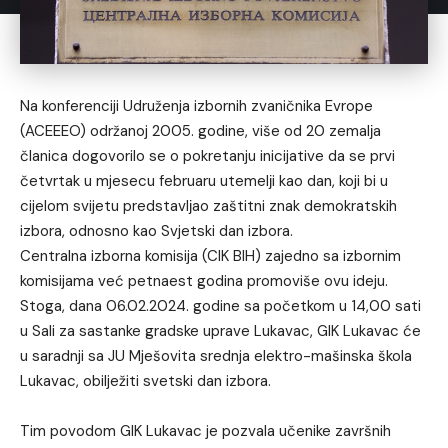
Na konferenciji Udruženja izbornih zvaničnika Evrope
(ACEEEO) održanoj 2005. godine, više od 20 zemalјa
članica dogovorilo se o pokretanju inicijative da se prvi
četvrtak u mjesecu februaru utemelјi kao dan, koji bi u
cijelom svijetu predstavlјao zaštitni znak demokratskih
izbora, odnosno kao Svjetski dan izbora.
Centralna izborna komisija (CIK BIH) zajedno sa izbornim
komisijama već petnaest godina promoviše ovu ideju.
Stoga, dana 06.02.2024. godine sa početkom u 14,00 sati
u Sali za sastanke gradske uprave Lukavac, GIK Lukavac će
u saradnji sa JU Mješovita srednja elektro-mašinska škola
Lukavac, obilježiti svetski dan izbora.
Tim povodom GIK Lukavac je pozvala učenike završnih