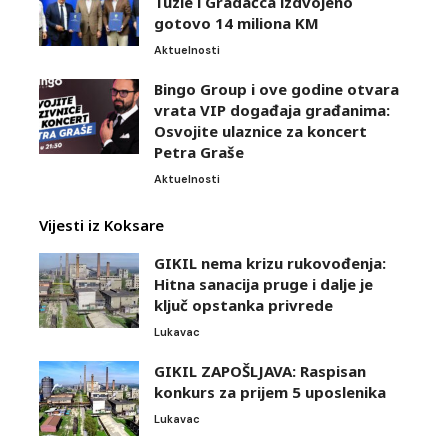
Tuzle i Gradačca izdvojeno
gotovo 14 miliona KM
Aktuelnosti
Bingo Group i ove godine otvara
vrata VIP događaja građanima:
Osvojite ulaznice za koncert
Petra Graše
Aktuelnosti
Vijesti iz Koksare
GIKIL nema krizu rukovođenja:
Hitna sanacija pruge i dalje je
ključ opstanka privrede
Lukavac
GIKIL ZAPOŠLJAVA: Raspisan
konkurs za prijem 5 uposlenika
Lukavac