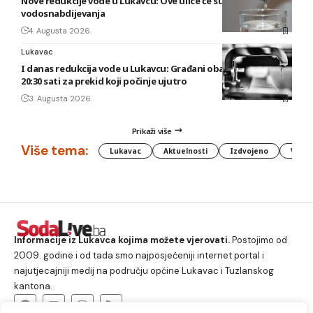
Nove redukcije vode u Lukavcu: Ove ulice će sutra biti bez
vodosnabdijevanja
4. Augusta 2026.
Lukavac
I danas redukcija vode u Lukavcu: Građani obaviješteni tek u
20:30 sati za prekid koji počinje ujutro
3. Augusta 2026.
Prikaži više
Više tema:
Lukavac
Aktuelnosti
Izdvojeno
Vlada
Informacije iz Lukavca kojima možete vjerovati.
Postojimo od
2009. godine i od tada smo najposjećeniji internet portal i
najutjecajniji medij na području općine Lukavac i Tuzlanskog
kantona.