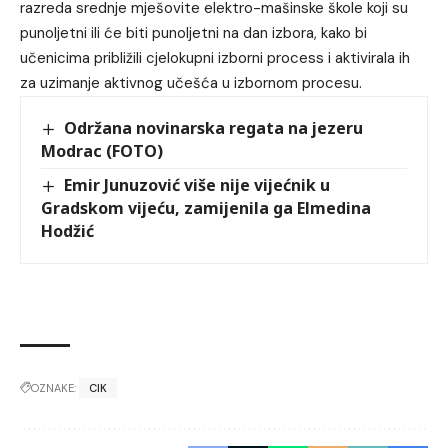
razreda srednje mješovite elektro-mašinske škole koji su
punoljetni ili će biti punoljetni na dan izbora, kako bi
učenicima približili cjelokupni izborni process i aktivirala ih
za uzimanje aktivnog učešća u izbornom procesu.
Održana novinarska regata na jezeru
Modrac (FOTO)
Emir Junuzović više nije vijećnik u
Gradskom vijeću, zamijenila ga Elmedina
Hodžić
OZNAKE:
CIK