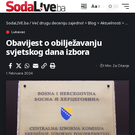
Aa
SodaLIVE.ba / Već drugu deceniju zajedno!
>
Blog
>
Aktuelnosti
>
Luka
Lukavac
Obavijest o obilježavanju
svjetskog dana izbora
1 Min. Za Čitanje
1. Februara 2024.