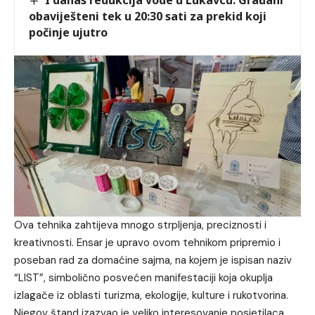
obaviješteni tek u 20:30 sati za prekid koji
počinje ujutro
Ova tehnika zahtijeva mnogo strpljenja, preciznosti i
kreativnosti. Ensar je upravo ovom tehnikom pripremio i
poseban rad za domaćine sajma, na kojem je ispisan naziv
“LIST”, simbolično posvećen manifestaciji koja okuplja
izlagače iz oblasti turizma, ekologije, kulture i rukotvorina.
Njegov štand izazvao je veliko interesovanje posjetilaca,