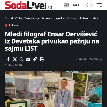
Aa
SodaLIVE.ba / Već drugu deceniju zajedno!
>
Blog
>
Aktuelnosti
>
Luka
Lukavac
Mladi filograf Ensar Dervišević
iz Devetaka privukao pažnju na
sajmu LIST
1 Min. Za Čitanje
8. Maja 2026.