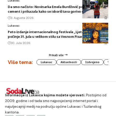
Lukavac
Da smo načisto: Novinarka Emela Burdžović posjetila Lukavac
cement i prikazala kako se iskorištava gorivo od otpada
3. Augusta 2026.
Lukavac
Peto izdanje internacionalnog festivala „Ljeto u Lukavcu“
počinje 31. jula u velikom stilu sa Vesnom Pisarović
30. Jula 2026.
Prikaži više
Više tema:
Lukavac
Aktuelnosti
Izdvojeno
Vlada
Informacije iz Lukavca kojima možete vjerovati.
Postojimo od
2009. godine i od tada smo najposjećeniji internet portal i
najutjecajniji medij na području općine Lukavac i Tuzlanskog
kantona.