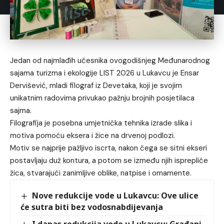
Jedan od najmlađih učesnika ovogodišnjeg Međunarodnog
sajama turizma i ekologije LIST 2026 u Lukavcu je Ensar
Dervišević, mladi filograf iz Devetaka, koji je svojim
unikatnim radovima privukao pažnju brojnih posjetilaca
sajma.
Filografija je posebna umjetnička tehnika izrade slika i
motiva pomoću eksera i žice na drvenoj podlozi.
Motiv se najprije pažljivo iscrta, nakon čega se sitni ekseri
postavljaju duž kontura, a potom se između njih isprepliće
žica, stvarajući zanimljive oblike, natpise i ornamente.
Nove redukcije vode u Lukavcu: Ove ulice
će sutra biti bez vodosnabdijevanja
I danas redukcija vode u Lukavcu: Građani