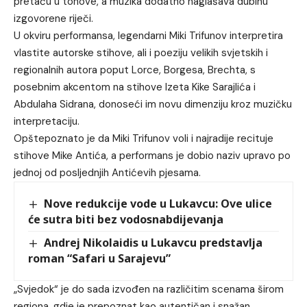
pretaču u tonove, a muzika dodatno naglašava dubinu
izgovorene riječi.
U okviru performansa, legendarni Miki Trifunov interpretira
vlastite autorske stihove, ali i poeziju velikih svjetskih i
regionalnih autora poput Lorce, Borgesa, Brechta, s
posebnim akcentom na stihove Izeta Kike Sarajlića i
Abdulaha Sidrana, donoseći im novu dimenziju kroz muzičku
interpretaciju.
Opštepoznato je da Miki Trifunov voli i najradije recituje
stihove Mike Antića, a performans je dobio naziv upravo po
jednoj od posljednjih Antićevih pjesama.
Nove redukcije vode u Lukavcu: Ove ulice
će sutra biti bez vodosnabdijevanja
Andrej Nikolaidis u Lukavcu predstavlja
roman “Safari u Sarajevu”
„Svjedok“ je do sada izvođen na različitim scenama širom
regiona, gdje je prepoznat kao autentičan i snažan