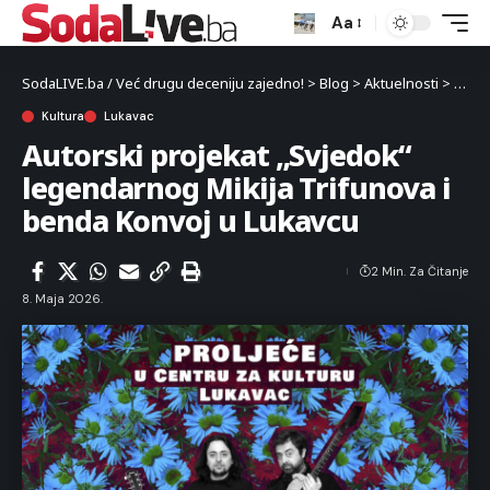
Aa
SodaLIVE.ba / Već drugu deceniju zajedno!
>
Blog
>
Aktuelnosti
>
Kultu
Kultura
Lukavac
Autorski projekat „Svjedok“
legendarnog Mikija Trifunova i
benda Konvoj u Lukavcu
2 Min. Za Čitanje
8. Maja 2026.