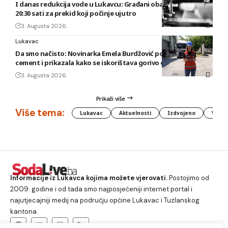
I danas redukcija vode u Lukavcu: Građani obaviješteni tek u
20:30 sati za prekid koji počinje ujutro
3. Augusta 2026.
Lukavac
Da smo načisto: Novinarka Emela Burdžović posjetila Lukavac
cement i prikazala kako se iskorištava gorivo od otpada
3. Augusta 2026.
Prikaži više
Više tema:
Lukavac
Aktuelnosti
Izdvojeno
Vlada
Informacije iz Lukavca kojima možete vjerovati.
Postojimo od
2009. godine i od tada smo najposjećeniji internet portal i
najutjecajniji medij na području općine Lukavac i Tuzlanskog
kantona.