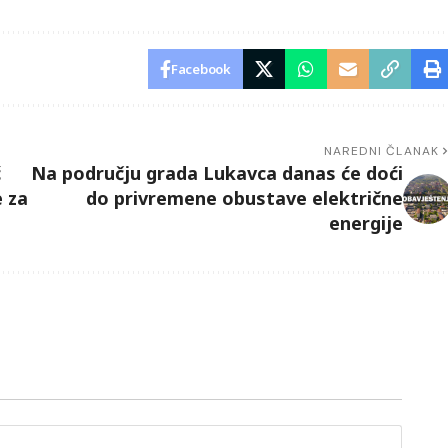
Facebook
NAREDNI ČLANAK
ć
Na području grada Lukavca danas će doći
e za
do privremene obustave električne
energije