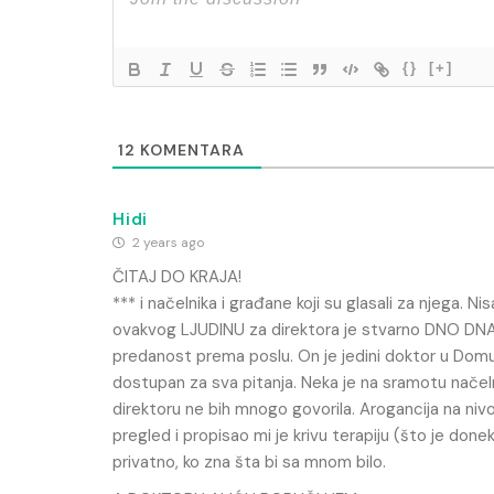
{}
[+]
12
KOMENTARA
Hidi
2 years ago
ČITAJ DO KRAJA!
*** i načelnika i građane koji su glasali za njega. Ni
ovakvog LJUDINU za direktora je stvarno DNO DNA. A
predanost prema poslu. On je jedini doktor u Domu z
dostupan za sva pitanja. Neka je na sramotu načeln
direktoru ne bih mnogo govorila. Arogancija na niv
pregled i propisao mi je krivu terapiju (što je don
privatno, ko zna šta bi sa mnom bilo.