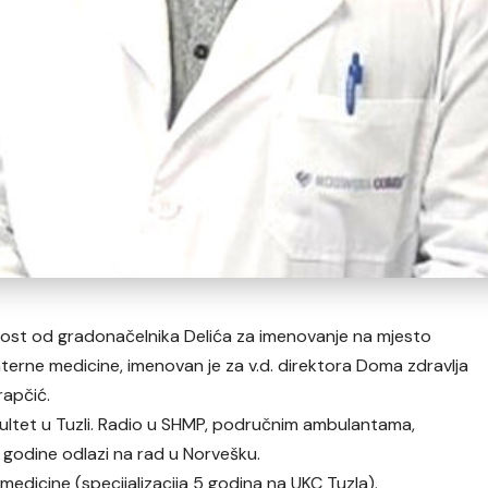
nost od gradonačelnika Delića
za imenovanje na mjesto
interne medicine, imenovan je za v.d. direktora Doma zdravlja
rapčić.
akultet u Tuzli. Radio u SHMP, područnim ambulantama,
 godine odlazi na rad u Norvešku.
medicine (specijalizacija 5 godina na UKC Tuzla).