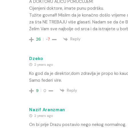
A DOKTORU ALIĆU PORUČUJEM:
Cijenjeni doktore, imate punu podršku.
Tužite govna!!! Mislim da je konačno došlo vrijeme d
za šta NE TREBAJU više glasati. Nadam se da će Bo
Želim Vam sve najbolje od srca i da istrajete u borbi
Reply
26
-7
Dzeko
2 years ago
Ko god da je direktor,dom zdravlja je propo ko kauc
Samo federi vire.
Reply
9
0
Nazif Aranzman
2 years ago
On bi prije Drazu postavio nego nekog normalnog.