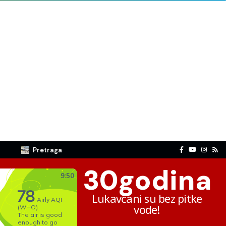
Pretraga
30
godina
Lukavčani su bez pitke
vode!