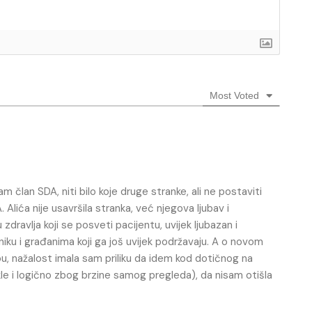
Most Voted
sam član SDA, niti bilo koje druge stranke, ali ne postaviti
lića nije usavršila stranka, već njegova ljubav i
dravlja koji se posveti pacijentu, uvijek ljubazan i
iku i građanima koji ga još uvijek podržavaju. A o novom
ou, nažalost imala sam priliku da idem kod dotičnog na
ekle i logično zbog brzine samog pregleda), da nisam otišla