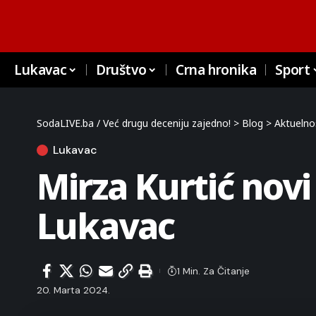
Lukavac
Društvo
Crna hronika
Sport
SodaLIVE.ba / Već drugu deceniju zajedno!
>
Blog
>
Aktuelno
Lukavac
Mirza Kurtić novi
Lukavac
1 Min. Za Čitanje
20. Marta 2024.