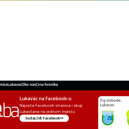
nica
Lukavac
Oko nas
Crna hronika
Lukavac na Facebook-u
Najveća Facebook stranica i skup
Lukavčana na jednom mjestu.
SodaLIVE Facebook