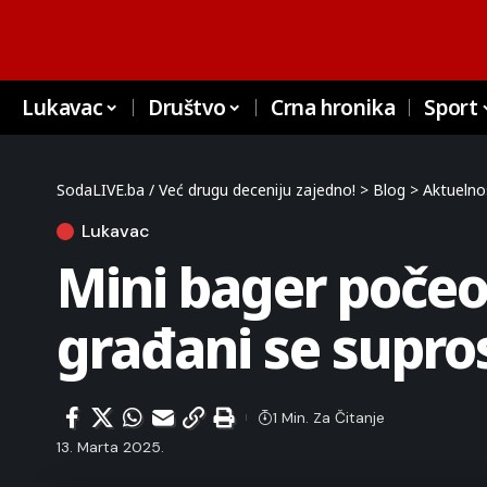
Lukavac
Društvo
Crna hronika
Sport
SodaLIVE.ba / Već drugu deceniju zajedno!
>
Blog
>
Aktuelno
Lukavac
Mini bager počeo
građani se suprost
1 Min. Za Čitanje
13. Marta 2025.