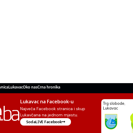
vnica
Lukavac
Oko nas
Crna hronika
Lukavac na Facebook-u
Najveća Facebook stranica i skup
Lukavčana na jednom mjestu.
SodaLIVE Facebook