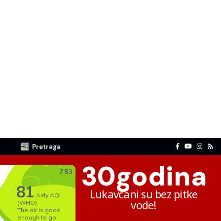
Pretraga
30
godina
Lukavčani su bez pitke
vode!