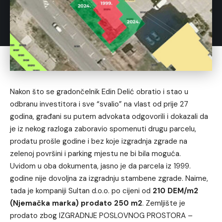
Nakon što se gradončelnik Edin Delić obratio i stao u
odbranu investitora i sve “svalio” na vlast od prije 27
godina, građani su putem advokata odgovorili i dokazali da
je iz nekog razloga zaboravio spomenuti drugu parcelu,
prodatu prošle godine i bez koje izgradnja zgrade na
zelenoj površini i parking mjestu ne bi bila moguća.
Uvidom u oba dokumenta, jasno je da parcela iz 1999.
godine nije dovoljna za izgradnju stambene zgrade. Naime,
tada je kompaniji Sultan d.o.o. po cijeni od
210 DEM/m2
(Njemačka marka) prodato 250 m2
. Zemljište je
prodato zbog IZGRADNJE POSLOVNOG PROSTORA –