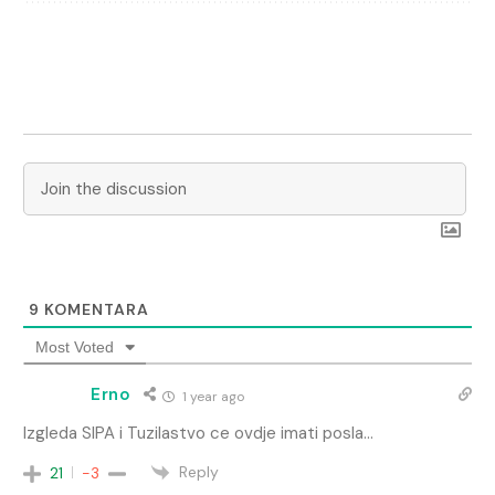
9
KOMENTARA
Most Voted
Erno
1 year ago
Izgleda SIPA i Tuzilastvo ce ovdje imati posla…
Reply
21
-3