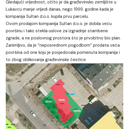
Gledajući vrijednost, očito je da građevinsko zemljište u
Lukavcu manje vrijedi danas, nego 1999. godine kada je
kompanija Sultan d.o.o. kupila prvu parcelu.
Ovom prodajom kompanija Sultan d.o.o. je dobila veću
površinu i tako stekla uslove za izgradnje stambene
zgrade, a ne poslovnog prostora što je prvobitno bio plan.
Zanimljivo, da je “neposrednom pogodbom” prodata veća
površina od one koju je posjedovala pomenuta kompanija i
to zbog oblikovanja građevinske čestice.