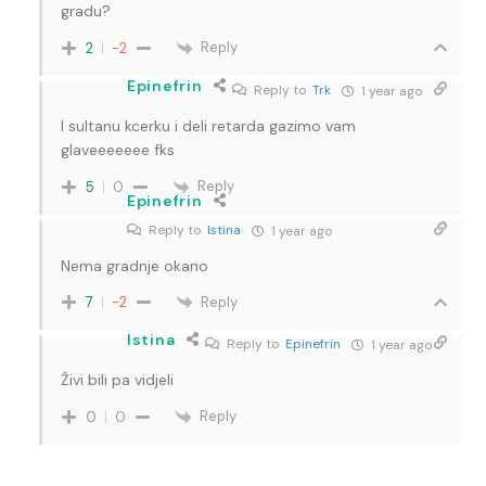
gradu?
Reply
2
-2
Epinefrin
Reply to
Trk
1 year ago
I sultanu kcerku i deli retarda gazimo vam
glaveeeeeee fks
Reply
5
0
Epinefrin
Reply to
Istina
1 year ago
Nema gradnje okano
Reply
7
-2
Istina
Reply to
Epinefrin
1 year ago
Živi bili pa vidjeli
Reply
0
0