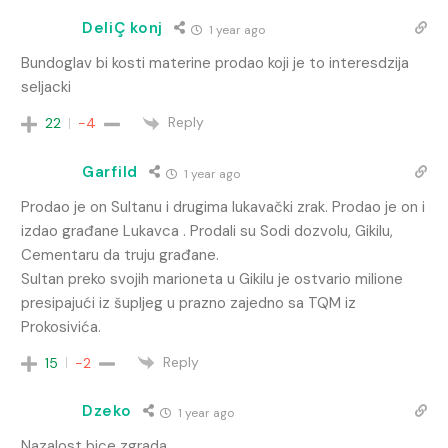
DeliÇ konj
1 year ago
Bundoglav bi kosti materine prodao koji je to interesdzija
seljacki
Reply
22
-4
Garfild
1 year ago
Prodao je on Sultanu i drugima lukavački zrak. Prodao je on i
izdao građane Lukavca . Prodali su Sodi dozvolu, Gikilu,
Cementaru da truju građane.
Sultan preko svojih marioneta u Gikilu je ostvario milione
presipajući iz šupljeg u prazno zajedno sa TQM iz
Prokosivića.
Reply
15
-2
Dzeko
1 year ago
Nazalost bice zgrada.