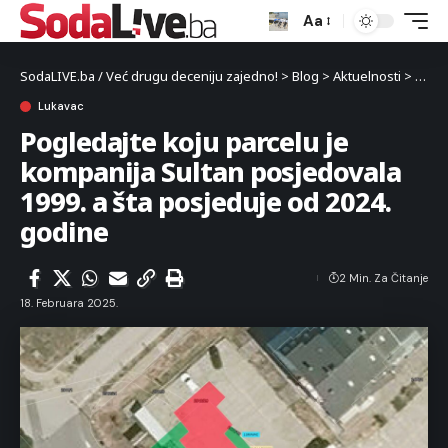
Aa
SodaLIVE.ba / Već drugu deceniju zajedno!
>
Blog
>
Aktuelnosti
>
Luka
Lukavac
Pogledajte koju parcelu je
kompanija Sultan posjedovala
1999. a šta posjeduje od 2024.
godine
2 Min. Za Čitanje
18. Februara 2025.