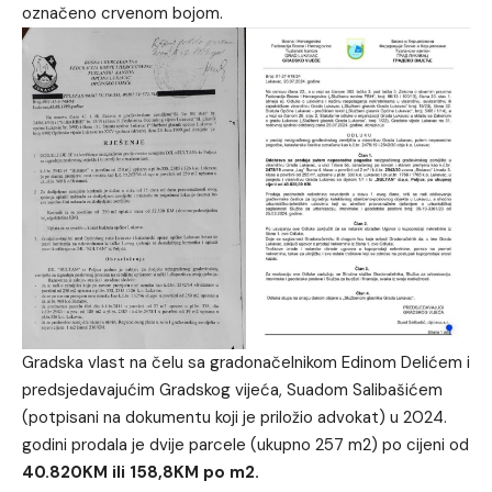
označeno crvenom bojom.
Gradska vlast na čelu sa gradonačelnikom Edinom Delićem i
predsjedavajućim Gradskog vijeća, Suadom Salibašićem
(potpisani na dokumentu koji je priložio advokat) u 2024.
godini prodala je dvije parcele (ukupno 257 m2) po cijeni od
40.820KM ili 158,8KM po m2.