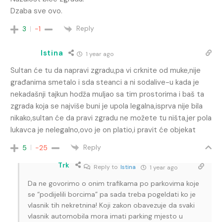
Dzaba sve ovo.
Reply
3
-1
Istina
1 year ago
Sultan će tu da napravi zgradu,pa vi crknite od muke,nije
građanima smetalo i sda steanci a ni sodalive-u kada je
nekadašnji tajkun hodža muljao sa tim prostorima i baš ta
zgrada koja se najviše buni je upola legalna,isprva nije bila
nikako,sultan će da pravi zgradu ne možete tu ništa,jer pola
lukavca je nelegalno,ovo je on platio,i pravit će objekat
Reply
5
-25
Trk
Reply to
Istina
1 year ago
Da ne govorimo o onim trafikama po parkovima koje
se “podijelili borcima” pa sada treba pogeldati ko je
vlasnik tih nekretnina! Koji zakon obavezuje da svaki
vlasnik automobila mora imati parking mjesto u