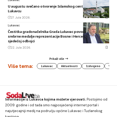
U augustu svečano otvorenje Islamskog centra i džamije u
Lukavcu
27. Jula 2026.
Lukavac
Čestitka gradonačelnika Grada Lukavac povodom osvajanja
srebrne medalje reprezentacije Bosne i Hercegovine u
sjedećoj odbojci
22. Jula 2026.
Prikaži više
Više tema:
Lukavac
Aktuelnosti
Izdvojeno
Vlada
Informacije iz Lukavca kojima možete vjerovati.
Postojimo od
2009. godine i od tada smo najposjećeniji internet portal i
najutjecajniji medij na području općine Lukavac i Tuzlanskog
kantona.