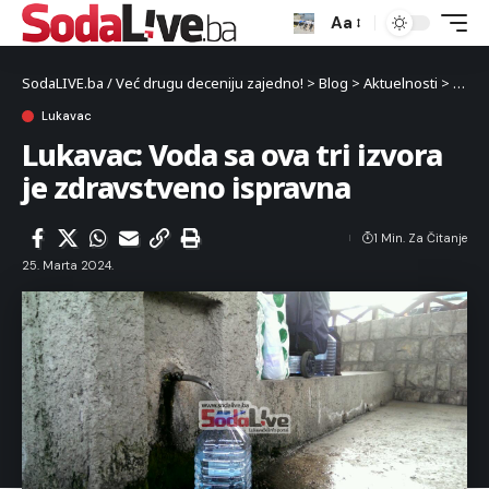
Aa
SodaLIVE.ba / Već drugu deceniju zajedno!
>
Blog
>
Aktuelnosti
>
Luka
Lukavac
Lukavac: Voda sa ova tri izvora
je zdravstveno ispravna
1 Min. Za Čitanje
25. Marta 2024.