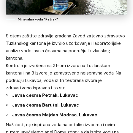
Mineralna voda "Petrak"
S cijem zaštite zdravlja građana Zavod za javno zdravstvo
Tuzlanskog kantona je izvršio uzorkovanje i laboratorijske
analize vode javnih česama na području Tuzlanskog
kantona.
Kontrola je izvršena na 31-om izvoru na Tuzlanskom
kantonu i na 8 izvora je zdravstveno neispravna voda. Na
području Lukavca, voda iz tri testirana izvora je
zdravstveno ispravna i to su:
Javna česma Petrak, Lukavac
Javna česma Barutni, Lukavac
Javna česma Majdan Modrac, Lukavac
Nažalost, nije ispitana voda na ostalim izvorima i ovim
putem upućujemo apel Domu zdravlja da ispita vodu na