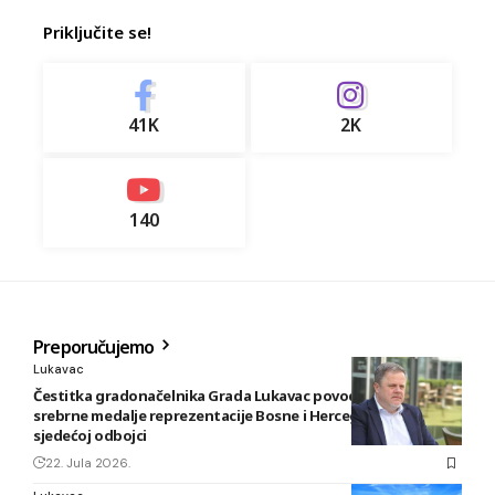
Priključite se!
41K
2K
140
Preporučujemo
Lukavac
Čestitka gradonačelnika Grada Lukavac povodom osvajanja
srebrne medalje reprezentacije Bosne i Hercegovine u
sjedećoj odbojci
22. Jula 2026.