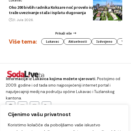
Lukavac
Oko 200 bivših radnika Koksare noć provelo ispred fabrike,
traže uvezivanje staža i isplatu dugovanja
21. Jula 2026.
Prikaži više
Više tema:
Lukavac
Aktuelnosti
Izdvojeno
Vlada
Informacije iz Lukavca kojima možete vjerovati.
Postojimo od
2009. godine i od tada smo najposjećeniji internet portal i
najutjecajniji medij na području općine Lukavac i Tuzlanskog
kantona.
Cijenimo vašu privatnost
O nama
Koristimo kolačiće da poboljšamo vaše iskustvo
Lukavac
Društvo
Crna hronika
Sport