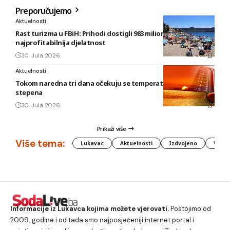
Preporučujemo
Aktuelnosti
Rast turizma u FBiH: Prihodi dostigli 983 miliona KM, smještaj
najprofitabilnija djelatnost
30. Jula 2026.
Aktuelnosti
Tokom naredna tri dana očekuju se temperature do 42
stepena
30. Jula 2026.
Prikaži više
Više tema:
Lukavac
Aktuelnosti
Izdvojeno
Vlada
Informacije iz Lukavca kojima možete vjerovati.
Postojimo od
2009. godine i od tada smo najposjećeniji internet portal i