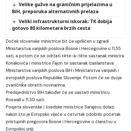
Velike gužve na graničnim prijelazima u
BiH, preporuka alternativnih prelaza
Veliki infrastrukturni iskorak: TK dobija
gotovo 80 kilometara brzih cesta
Doček slovenske ministrice bit će upriličen u zgradi
Ministarstva vanjskih poslova Bosne i Hercegovine u 11,55
sati, a potom će se održati tête-à-tête sastanak ministra
Konakovića i ministrice Fajon te sastanak izaslanstava
Ministarstva vanjskih poslova BiH i Ministarstva vanjskih i
evropskih poslova Republike Slovenije. Potom će se dvoje
zvaničnika obratiti novinarima.
Predsjedništvo BiH također će se sastati ministricu
Roswall u 11.30 sati.
Posjeta slovenske i švedske ministrice Sarajevu dolazi
nakon što je Evropsko vijeće u četvrtak odobrilo početak
pristupnih pregovora Bosne i Hercegovine o članstvu u
Evropskoj uniji.