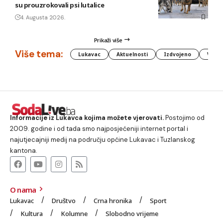
su prouzrokovali psi lutalice
4. Augusta 2026.
Prikaži više
Više tema:
Lukavac
Aktuelnosti
Izdvojeno
Vlada
Informacije iz Lukavca kojima možete vjerovati.
Postojimo od
2009. godine i od tada smo najposjećeniji internet portal i
najutjecajniji medij na području općine Lukavac i Tuzlanskog
kantona.
O nama
Lukavac
Društvo
Crna hronika
Sport
Kultura
Kolumne
Slobodno vrijeme