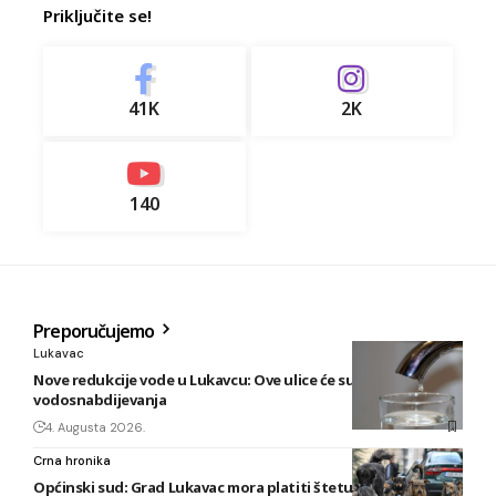
Priključite se!
41K
2K
140
Preporučujemo
Lukavac
Nove redukcije vode u Lukavcu: Ove ulice će sutra biti bez
vodosnabdijevanja
4. Augusta 2026.
Crna hronika
Općinski sud: Grad Lukavac mora platiti štetu na vozilu koju