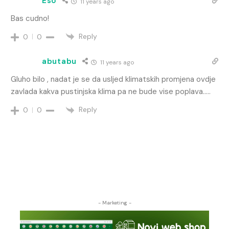
Eso
11 years ago
Bas cudno!
Reply
0
0
abutabu
11 years ago
Gluho bilo , nadat je se da usljed klimatskih promjena ovdje
zavlada kakva pustinjska klima pa ne bude vise poplava…..
Reply
0
0
- Marketing -