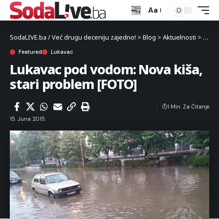
Aa
SodaLIVE.ba / Već drugu deceniju zajedno!
>
Blog
>
Aktuelnosti
>
Luka
Featured
Lukavac
Lukavac pod vodom: Nova kiša,
stari problem [FOTO]
1 Min. Za Čitanje
15. Juna 2015.