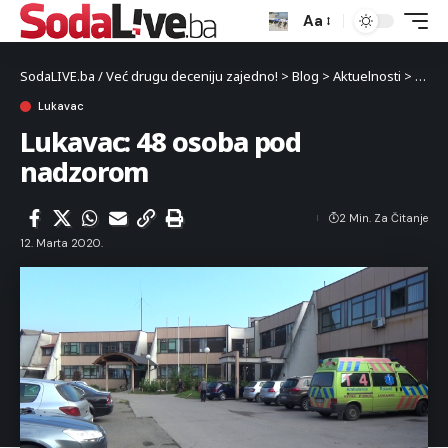
Aa
SodaLIVE.ba / Već drugu deceniju zajedno!
>
Blog
>
Aktuelnosti
>
Luka
Lukavac
Lukavac: 48 osoba pod
nadzorom
2 Min. Za Čitanje
12. Marta 2020.