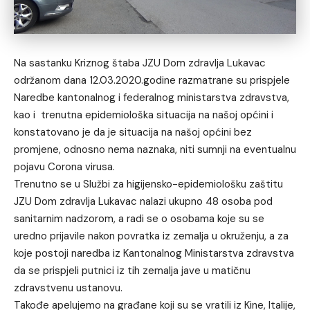
Na sastanku Kriznog štaba JZU Dom zdravlja Lukavac
održanom dana 12.03.2020.godine razmatrane su prispjele
Naredbe kantonalnog i federalnog ministarstva zdravstva,
kao i trenutna epidemiološka situacija na našoj općini i
konstatovano je da je situacija na našoj općini bez
promjene, odnosno nema naznaka, niti sumnji na eventualnu
pojavu Corona virusa.
Trenutno se u Službi za higijensko-epidemiološku zaštitu
JZU Dom zdravlja Lukavac nalazi ukupno 48 osoba pod
sanitarnim nadzorom, a radi se o osobama koje su se
uredno prijavile nakon povratka iz zemalja u okruženju, a za
koje postoji naredba iz Kantonalnog Ministarstva zdravstva
da se prispjeli putnici iz tih zemalja jave u matičnu
zdravstvenu ustanovu.
Takođe apelujemo na građane koji su se vratili iz Kine, Italije,