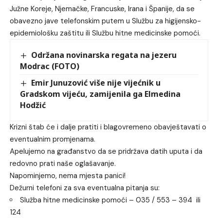
Južne Koreje, Njemačke, Francuske, Irana i Španije, da se
obavezno jave telefonskim putem u Službu za higijensko-
epidemiološku zaštitu ili Službu hitne medicinske pomoći.
Održana novinarska regata na jezeru
Modrac (FOTO)
Emir Junuzović više nije vijećnik u
Gradskom vijeću, zamijenila ga Elmedina
Hodžić
Krizni štab će i dalje pratiti i blagovremeno obavještavati o
eventualnim promjenama.
Apelujemo na građanstvo da se pridržava datih uputa i da
redovno prati naše oglašavanje.
Napominjemo, nema mjesta panici!
Dežurni telefoni za sva eventualna pitanja su:
Služba hitne medicinske pomoći – 035 / 553 – 394 ili
124