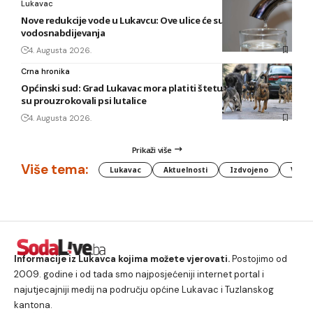
Lukavac
Nove redukcije vode u Lukavcu: Ove ulice će sutra biti bez
vodosnabdijevanja
4. Augusta 2026.
Crna hronika
Općinski sud: Grad Lukavac mora platiti štetu na vozilu koju
su prouzrokovali psi lutalice
4. Augusta 2026.
Prikaži više
Više tema:
Lukavac
Aktuelnosti
Izdvojeno
Vlada
Informacije iz Lukavca kojima možete vjerovati.
Postojimo od
2009. godine i od tada smo najposjećeniji internet portal i
najutjecajniji medij na području općine Lukavac i Tuzlanskog
kantona.