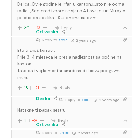
Delica…Dvije godine je Irfan u kantonu,,,sto nije odma
radio,,,,Sad pred izbore se sjetio.A i ovaj pijun Mujagic
poletio da se slika….Sta on ima sa ovim.
Reply
30
-13
Crkvenko
Reply to
soda
2 years ago
Eto ti znaš kenjac …
Prije 3-4 mjeseca je presla nadležnost sa općine na
kanton…
Tako da tvoj komentar smrdi na delicevu podguznu
muhu..
Reply
18
-21
Dzeko
Reply to
soda
2 years ago
Natakne ti papak sestru
Reply
8
-9
Crkvenko
Reply to
Dzeko
2 years ago