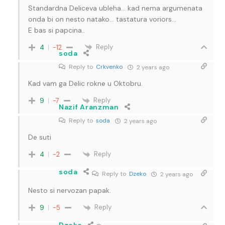
Standardna Deliceva ubleha… kad nema argumenata
onda bi on nesto natako… tastatura voriors…
E bas si papcina..
Reply
4
-12
soda
Reply to
Crkvenko
2 years ago
Kad vam ga Delic rokne u Oktobru.
Reply
9
-7
Nazif Aranzman
Reply to
soda
2 years ago
De suti
Reply
4
-2
soda
Reply to
Dzeko
2 years ago
Nesto si nervozan papak.
Reply
9
-5
Dzeko