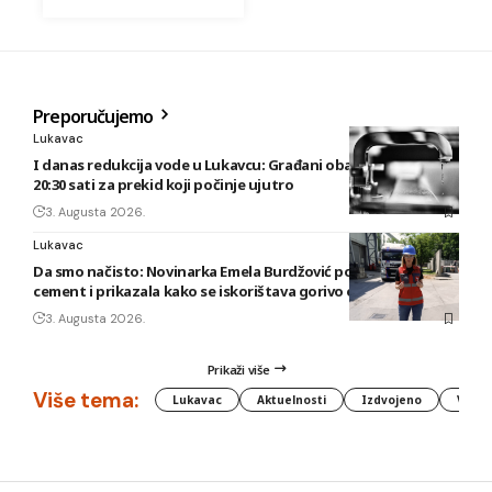
Preporučujemo
Lukavac
I danas redukcija vode u Lukavcu: Građani obaviješteni tek u
20:30 sati za prekid koji počinje ujutro
3. Augusta 2026.
Lukavac
Da smo načisto: Novinarka Emela Burdžović posjetila Lukavac
cement i prikazala kako se iskorištava gorivo od otpada
3. Augusta 2026.
Prikaži više
Više tema:
Lukavac
Aktuelnosti
Izdvojeno
Vlada