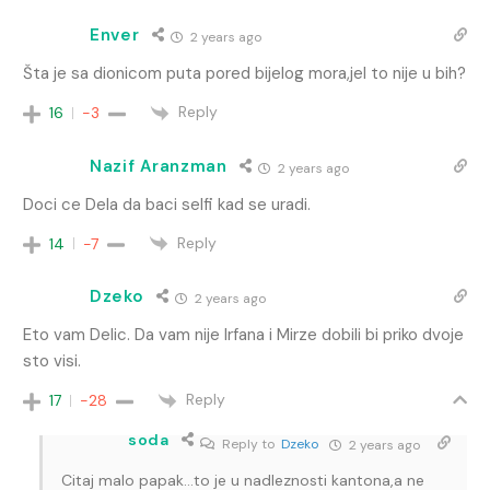
Enver
2 years ago
Šta je sa dionicom puta pored bijelog mora,jel to nije u bih?
Reply
16
-3
Nazif Aranzman
2 years ago
Doci ce Dela da baci selfi kad se uradi.
Reply
14
-7
Dzeko
2 years ago
Eto vam Delic. Da vam nije Irfana i Mirze dobili bi priko dvoje
sto visi.
Reply
17
-28
soda
Reply to
Dzeko
2 years ago
Citaj malo papak…to je u nadleznosti kantona,a ne