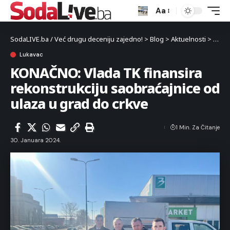
Aa
SodaLIVE.ba / Već drugu deceniju zajedno!
>
Blog
>
Aktuelnosti
>
Luka
Lukavac
KONAČNO: Vlada TK finansira
rekonstrukciju saobraćajnice od
ulaza u grad do crkve
1 Min. Za Čitanje
30. Januara 2024.