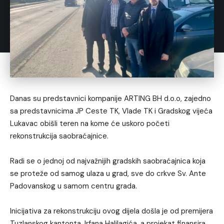
Danas su predstavnici kompanije ARTING BH d.o.o, zajedno
sa predstavnicima JP Ceste TK, Vlade TK i Gradskog vijeća
Lukavac obišli teren na kome će uskoro početi
rekonstrukcija saobraćajnice.
Radi se o jednoj od najvažnijih gradskih saobraćajnica koja
se proteže od samog ulaza u grad, sve do crkve Sv. Ante
Padovanskog u samom centru grada.
Inicijativa za rekonstrukciju ovog dijela došla je od premijera
Tuzlanskog kantonta, Irfana Halilagića, a projekat finansira