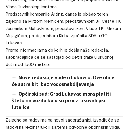
Vlada Tuzlanskog kantona.
Predstavnik kompanije Arting, danas je obišao teren
zajedno sa Mirzom Memićem, predstavnikom JP Ceste TK,
Jasminkom Mahovkićem, predstavnikom Vlade TK i Mirzom
Mujagićem, predsjednikom Kluba vijećnika SDA u GO
Lukavac.
Prema informacijama do kojih je došla naša redakcija,
saobraćajnica će se sastojati od četiri trake u ukupnoj
dužini od 1560 metara.
Nove redukcije vode u Lukavcu: Ove ulice
će sutra biti bez vodosnabdijevanja
Općinski sud: Grad Lukavac mora platiti
štetu na vozilu koju su prouzrokovali psi
lutalice
Zajedno sa radovima na novoj saobraćajnici, izvodit će se
radovi na rekonstrukciji sistema odvodnje oborinskih voda.