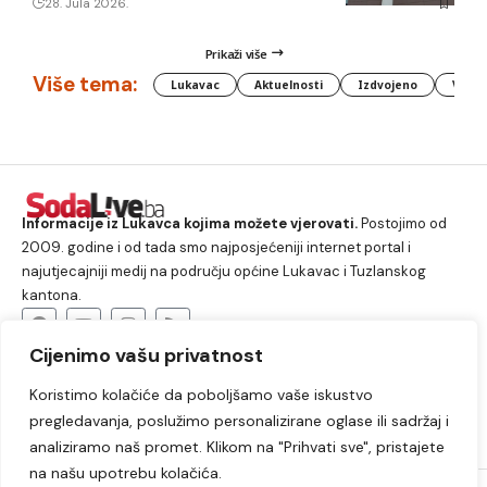
28. Jula 2026.
Prikaži više
Više tema:
Lukavac
Aktuelnosti
Izdvojeno
Vlada
Informacije iz Lukavca kojima možete vjerovati.
Postojimo od
2009. godine i od tada smo najposjećeniji internet portal i
najutjecajniji medij na području općine Lukavac i Tuzlanskog
kantona.
Cijenimo vašu privatnost
O nama
Koristimo kolačiće da poboljšamo vaše iskustvo
Lukavac
Društvo
Crna hronika
Sport
pregledavanja, poslužimo personalizirane oglase ili sadržaj i
Kultura
Kolumne
Slobodno vrijeme
analiziramo naš promet. Klikom na "Prihvati sve", pristajete
na našu upotrebu kolačića.