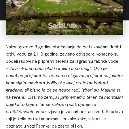
Nakon gotovo 8 godina obećavanja da će Lukavčani dobiti
pitku vodu za 2 ili 3 godine, zavisno od izbora, konačno su
počeli radovi na pripremi terena za izgradnju fabrike vode.
–
Završili smo papirološki koliko smo mogli. Ovo je
poseban projekat jer nemamo ni glavni projekat sa jasnim
finansijkim okvirom, koliko će ovaj projekat koštati
građane, ali bitno je da se nešto radi, izbori su. Mašine su
na terenu, čistimo zemlju i pripremamo teren za montažni
objekat u kojem će se nalaziti postrojenje za
prečišćavanje vode
, izjavio je za naš portal izvođač radova
koji je želio ostati anoniman, jer kako kaže, ništa nije
poznato u vezi Fabrike, pa zašto bi i on.