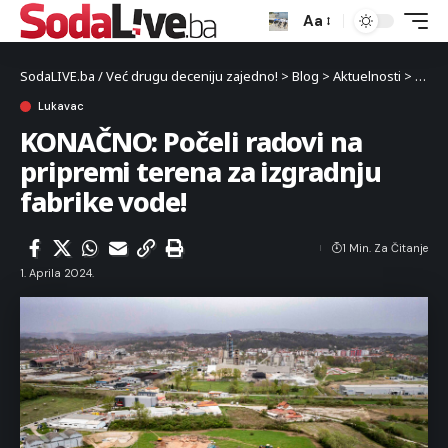
Aa
SodaLIVE.ba / Već drugu deceniju zajedno!
>
Blog
>
Aktuelnosti
>
Luka
Lukavac
KONAČNO: Počeli radovi na
pripremi terena za izgradnju
fabrike vode!
1 Min. Za Čitanje
1. Aprila 2024.