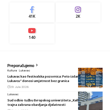
41K
2K
140
Preporučujemo
Kultura
Lukavac
Lukavac kao festivalska pozornica: Peto izdanje „Ljeta u
Lukavcu“ donosi umjetnost bez granica
29. Jula 2026.
Lukavac
Sud odbio tužbu Evropskog univerziteta „Kallos“: Ostaje
trajna zabrana obavljanja djelatnosti