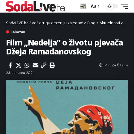
Aa
SodaLIVE.ba / Već drugu deceniju zajedno!
>
Blog
>
Aktuelnosti
>
Luka
Lukavac
Film „Nedelja“ o životu pjevača
Džeja Ramadanovskog
1 Min. Za Čitanje
23. Januara 2024.