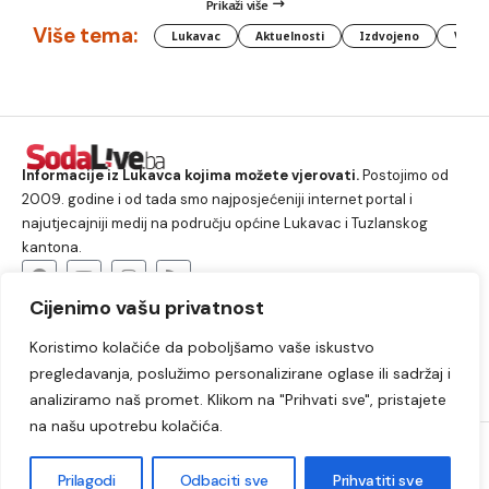
Prikaži više
Više tema:
Lukavac
Aktuelnosti
Izdvojeno
Vlada
Informacije iz Lukavca kojima možete vjerovati.
Postojimo od
2009. godine i od tada smo najposjećeniji internet portal i
najutjecajniji medij na području općine Lukavac i Tuzlanskog
kantona.
Cijenimo vašu privatnost
O nama
Koristimo kolačiće da poboljšamo vaše iskustvo
Lukavac
Društvo
Crna hronika
Sport
pregledavanja, poslužimo personalizirane oglase ili sadržaj i
Kultura
Kolumne
Slobodno vrijeme
analiziramo naš promet. Klikom na "Prihvati sve", pristajete
na našu upotrebu kolačića.
2009. – 2024. © Lukavački info portal – SodaLIVE.ba. Sva prava
zadržana. Zabranjeno kopiranje autorskog sadržaja i korištenje
Prilagodi
Odbaciti sve
Prihvatiti sve