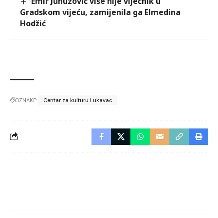
Emir Junuzović više nije vijećnik u
Gradskom vijeću, zamijenila ga Elmedina
Hodžić
OZNAKE:
Centar za kulturu Lukavac