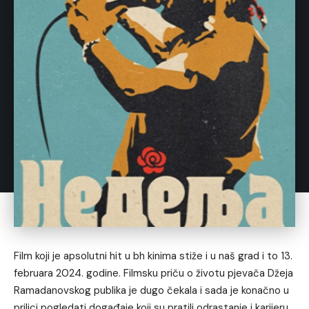
Film koji je apsolutni hit u bh kinima stiže i u naš grad i to 13.
februara 2024. godine. Filmsku priču o životu pjevača Džeja
Ramadanovskog publika je dugo čekala i sada je konačno u
prilici pogledati događaje koji su pratili odrastanje i karijeru