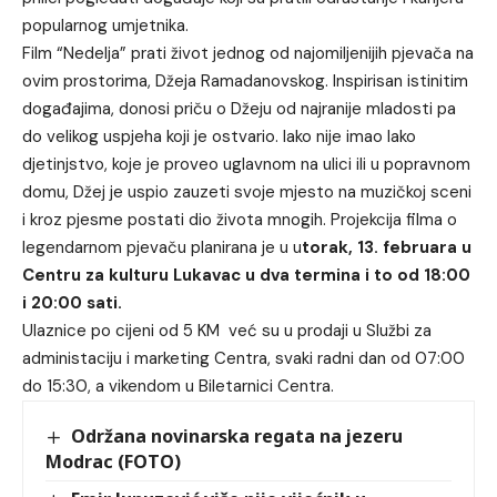
popularnog umjetnika.
Film “Nedelja” prati život jednog od najomiljenijih pjevača na
ovim prostorima, Džeja Ramadanovskog. Inspirisan istinitim
događajima, donosi priču o Džeju od najranije mladosti pa
do velikog uspjeha koji je ostvario. Iako nije imao lako
djetinjstvo, koje je proveo uglavnom na ulici ili u popravnom
domu, Džej je uspio zauzeti svoje mjesto na muzičkoj sceni
i kroz pjesme postati dio života mnogih. Projekcija filma o
legendarnom pjevaču planirana je u u
torak, 13. februara u
Centru za kulturu Lukavac u dva termina i to od 18:00
i 20:00 sati.
Ulaznice po cijeni od 5 KM već su u prodaji u Službi za
administaciju i marketing Centra, svaki radni dan od 07:00
do 15:30, a vikendom u Biletarnici Centra.
Održana novinarska regata na jezeru
Modrac (FOTO)