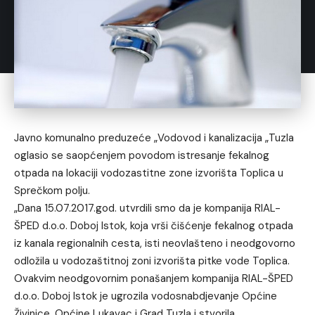
Javno komunalno preduzeće „Vodovod i kanalizacija „Tuzla
oglasio se saopćenjem povodom istresanje fekalnog
otpada na lokaciji vodozastitne zone izvorišta Toplica u
Sprečkom polju.
„Dana 15.07.2017.god. utvrdili smo da je kompanija RIAL-
ŠPED d.o.o. Doboj Istok, koja vrši čišćenje fekalnog otpada
iz kanala regionalnih cesta, isti neovlašteno i neodgovorno
odložila u vodozaštitnoj zoni izvorišta pitke vode Topli
ca.
Ovakvim neodgovornim ponašanjem kompanija RIAL-ŠPED
d.o.o. Doboj Istok je ugrozila vodosnabdjevanje Općine
Živinice, Općine Lukavac i Grad Tuzla i stvorila