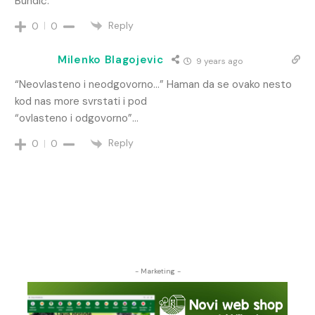
Bundić.
Reply
0
0
Milenko Blagojevic
9 years ago
“Neovlasteno i neodgovorno…” Haman da se ovako nesto
kod nas more svrstati i pod
“ovlasteno i odgovorno”…
Reply
0
0
- Marketing -