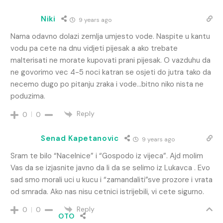
Niki
9 years ago
Nama odavno dolazi zemlja umjesto vode. Naspite u kantu
vodu pa cete na dnu vidjeti pijesak a ako trebate
malterisati ne morate kupovati prani pijesak. O vazduhu da
ne govorimo vec 4-5 noci katran se osjeti do jutra tako da
necemo dugo po pitanju zraka i vode…bitno niko nista ne
poduzima.
Reply
0
0
Senad Kapetanovic
9 years ago
Sram te bilo “Nacelnice” i “Gospodo iz vijeca”. Ajd molim
Vas da se izjasnite javno da li da se selimo iz Lukavca . Evo
sad smo morali uci u kucu i “zamandaliti”sve prozore i vrata
od smrada. Ako nas nisu cetnici istrijebili, vi cete sigurno.
Reply
0
0
OTO