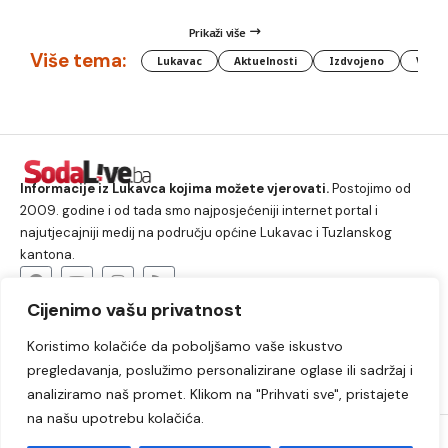
Prikaži više
Više tema:
Lukavac
Aktuelnosti
Izdvojeno
Vlada
Informacije iz Lukavca kojima možete vjerovati.
Postojimo od
2009. godine i od tada smo najposjećeniji internet portal i
najutjecajniji medij na području općine Lukavac i Tuzlanskog
kantona.
Cijenimo vašu privatnost
O nama
Koristimo kolačiće da poboljšamo vaše iskustvo
Lukavac
Društvo
Crna hronika
Sport
pregledavanja, poslužimo personalizirane oglase ili sadržaj i
Kultura
Kolumne
Slobodno vrijeme
analiziramo naš promet. Klikom na "Prihvati sve", pristajete
na našu upotrebu kolačića.
2009. – 2024. © Lukavački info portal – SodaLIVE.ba. Sva prava