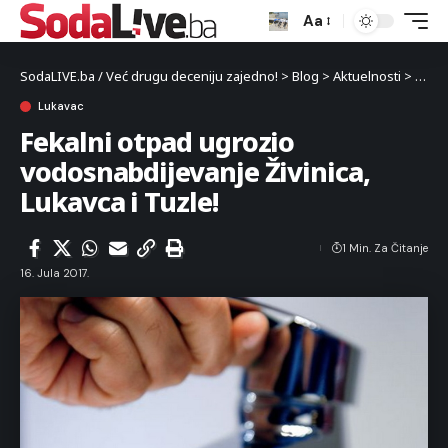
Aa
SodaLIVE.ba / Već drugu deceniju zajedno!
>
Blog
>
Aktuelnosti
>
Luka
Lukavac
Fekalni otpad ugrozio
vodosnabdijevanje Živinica,
Lukavca i Tuzle!
1 Min. Za Čitanje
16. Jula 2017.