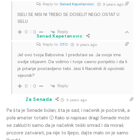
Reply to
Senad Kapetanovic
9 years ago
ISELI SE NISI NI TREBO SE DOSELIT NEGO OSTAT U
SELU
Reply
0
0
Senad Kapetanovic
Reply to
OTO
9 years ago
Jel ovo tvoja Babovina. I predstavi se. Ja svoje ime
ovdje objavim. Da vidimo i tvoje casno porijeklo i da li
je pitanje postavljeno tebi. Jesi li Nacelnik ili opcinski
vijecnik?
Reply
0
0
Za Senada
9 years ago
Pa šta je Senade bolan, šta je sad, i načenik je početnik, a
pola amater totalni 🙂 Kako si napisao dragi Senade može
se zaklučiti samo da je načelnik teški smrad i da moraš
prozore zatvarati, pa nije to lijepo, dajte malo on je samo