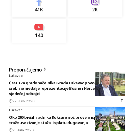
41K
2K
140
Preporučujemo
Lukavac
Čestitka gradonačelnika Grada Lukavac povodom osvajanja
srebrne medalje reprezentacije Bosne i Hercegovine u
sjedećoj odbojci
22. Jula 2026.
Lukavac
Oko 200 bivših radnika Koksare noć provelo ispred fabrike,
traže uvezivanje staža i isplatu dugovanja
21. Jula 2026.