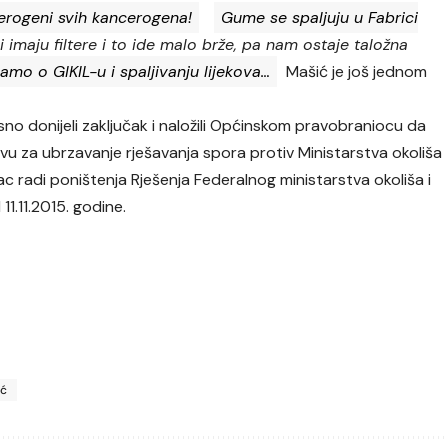
rogeni svih kancerogena!
Gume se spaljuju u Fabrici
ni imaju filtere i to ide malo brže, pa nam ostaje taložna
amo o GIKIL-u i spaljivanju lijekova…
Mašić je još jednom
sno donijeli zaključak i naložili Općinskom pravobraniocu da
u za ubrzavanje rješavanja spora protiv Ministarstva okoliša
vac radi poništenja Rješenja Federalnog ministarstva okoliša i
1.11.2015. godine.
ić