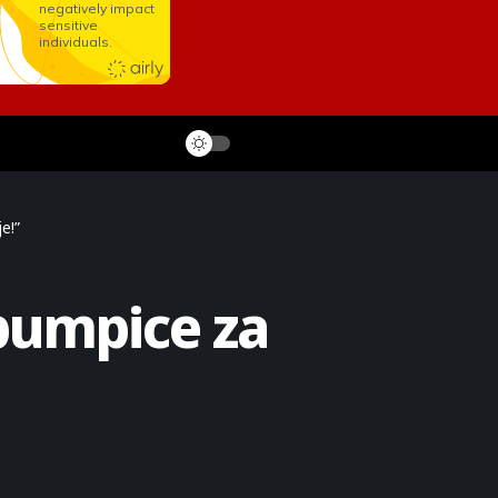
e!”
 pumpice za