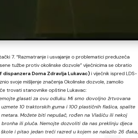
ački 7. “Razmatranje i usvajanje o problematici preduzeća
ene tužbe protiv okolinske dozvole” vijećnicima se obratio
ef dispanzera Doma Zdravlja Lukavac)
i vijećnik ispred LDS-
znio svoje mišljenje značenja Okolinske dozvole, zamolio
a će trovati stanovnike opštine Lukavac:
 nemojte glasati za ovu odluku. Mi smo dovoljno žrtvovana
uzmete 10 traktorskih guma i 100 plastičnih flašica, spalite
t metara. Možete biti nepušač, rođen na Vlašiću ili nekoj
bronha ili pluća. Nemojte dozvoliti da nas preklinju djeca
kole i pitao jedan treći razred u kojem se nalazilo 26 đaka