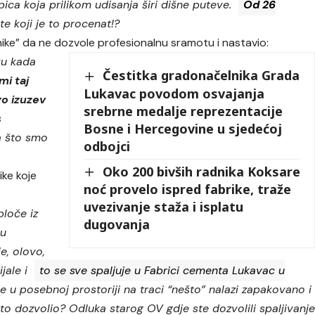
pica koja prilikom udisanja širi dišne puteve.
Od 26
te koji je to procenat!?
ike” da ne dozvole profesionalnu sramotu i nastavio:
ku kada
Čestitka gradonačelnika Grada
mi taj
Lukavac povodom osvajanja
go izuzev
srebrne medalje reprezentacije
s
Bosne i Hercegovine u sjedećoj
a što smo
odbojci
Oko 200 bivših radnika Koksare
ike koje
noć provelo ispred fabrike, traže
uvezivanje staža i isplatu
ploče iz
dugovanja
ku
e, olovo,
jale i
to se sve spaljuje u Fabrici cementa Lukavac u
e u posebnoj prostoriji na traci “nešto” nalazi zapakovano i
e to dozvolio? Odluka starog OV gdje ste dozvolili spaljivanj