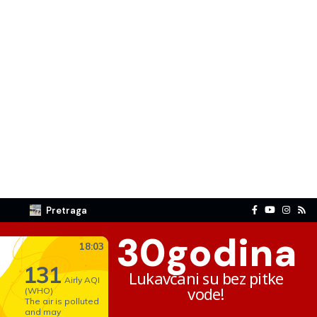
Pretraga
30
godina
Lukavčani su bez pitke
vode!