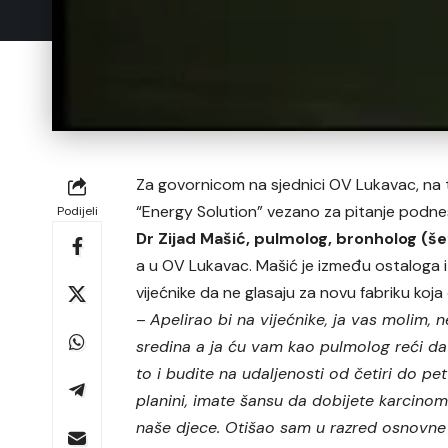
Za govornicom na sjednici OV Lukavac, na t
“Energy Solution” vezano za pitanje podnes
Podijeli
Dr Zijad Mašić, pulmolog, bronholog (š
a u OV Lukavac. Mašić je između ostaloga i
vijećnike da ne glasaju za novu fabriku koj
–
Apelirao bi na vijećnike, ja vas molim,
sredina a ja ću vam kao pulmolog reći da 
to i budite na udaljenosti od četiri do pe
planini, imate šansu da dobijete karcinom 
naše djece. Otišao sam u razred osnovne š