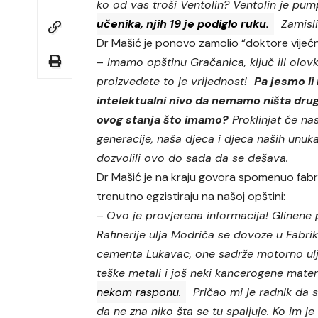
ko od vas troši Ventolin? Ventolin je pum
učenika, njih 19 je podiglo ruku.
Zamisli
Dr Mašić je ponovo zamolio “doktore vijećn
–
Imamo opštinu Gračanica, ključ ili olov
proizvedete to je vrijednost!
Pa jesmo li 
intelektualni nivo da nemamo ništa dru
ovog stanja što imamo?
Proklinjat će na
generacije, naša djeca i djeca naših unuk
dozvolili ovo do sada da se dešava.
Dr Mašić je na kraju govora spomenuo fabr
trenutno egzistiraju na našoj opštini:
–
Ovo je provjerena informacija! Glinene 
Rafinerije ulja Modriča se dovoze u Fabri
cementa Lukavac, one sadrže motorno ulj
teške metali i još neki kancerogene materi
nekom rasponu.
Pričao mi je radnik da s
da ne zna niko šta se tu spaljuje. Ko im j