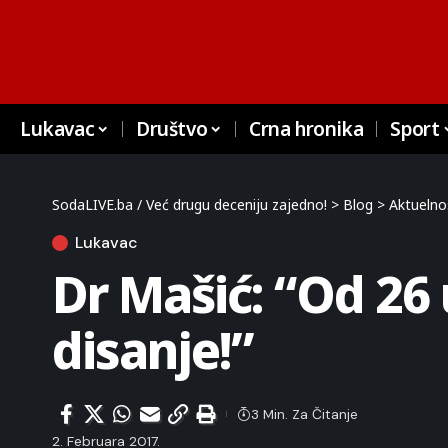
Lukavac
Društvo
Crna hronika
Sport
SodaLIVE.ba / Već drugu deceniju zajedno!
>
Blog
>
Aktuelno
Lukavac
Dr Mašić: “Od 26 
disanje!”
3 Min. Za Čitanje
2. Februara 2017.