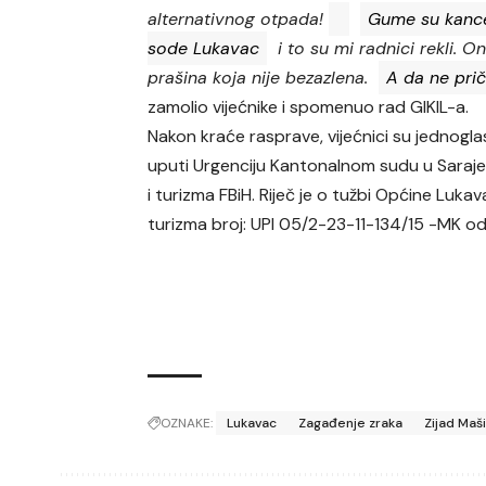
alternativnog otpada!
Gume su kance
sode Lukavac
i to su mi radnici rekli. O
prašina koja nije bezazlena.
A da ne prič
zamolio vijećnike i spomenuo rad GIKIL-a.
Nakon kraće rasprave, vijećnici su jednogla
uputi Urgenciju Kantonalnom sudu u Sarajev
i turizma FBiH. Riječ je o tužbi Općine Luka
turizma broj: UPI 05/2-23-11-134/15 -MK od 1
OZNAKE:
Lukavac
Zagađenje zraka
Zijad Maš