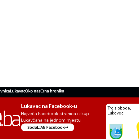
vnica
Lukavac
Oko nas
Crna hronika
Lukavac na Facebook-u
Najveća Facebook stranica i skup
Lukavčana na jednom mjestu.
SodaLIVE Facebook