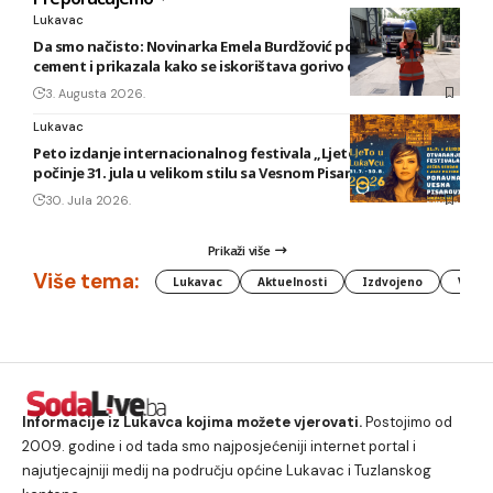
Lukavac
Da smo načisto: Novinarka Emela Burdžović posjetila Lukavac
cement i prikazala kako se iskorištava gorivo od otpada
3. Augusta 2026.
Lukavac
Peto izdanje internacionalnog festivala „Ljeto u Lukavcu“
počinje 31. jula u velikom stilu sa Vesnom Pisarović
30. Jula 2026.
Prikaži više
Više tema:
Lukavac
Aktuelnosti
Izdvojeno
Vlada
Informacije iz Lukavca kojima možete vjerovati.
Postojimo od
2009. godine i od tada smo najposjećeniji internet portal i
najutjecajniji medij na području općine Lukavac i Tuzlanskog