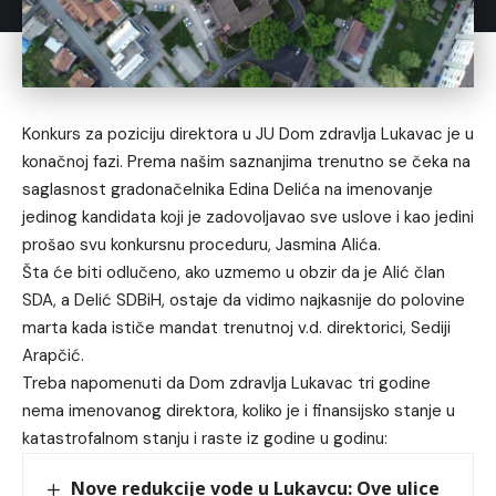
Konkurs za poziciju direktora u JU Dom zdravlja Lukavac je u
konačnoj fazi. Prema našim saznanjima trenutno se čeka na
saglasnost gradonačelnika Edina Delića na imenovanje
jedinog kandidata koji je zadovoljavao sve uslove i kao jedini
prošao svu konkursnu proceduru, Jasmina Alića.
Šta će biti odlučeno, ako uzmemo u obzir da je Alić član
SDA, a Delić SDBiH, ostaje da vidimo najkasnije do polovine
marta kada ističe mandat trenutnoj v.d. direktorici, Sediji
Arapčić.
Treba napomenuti da Dom zdravlja Lukavac tri godine
nema imenovanog direktora, koliko je i finansijsko stanje u
katastrofalnom stanju i raste iz godine u godinu:
Nove redukcije vode u Lukavcu: Ove ulice