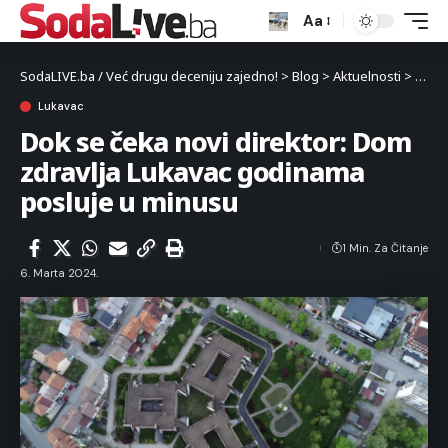
Aa
SodaLIVE.ba / Već drugu deceniju zajedno!
>
Blog
>
Aktuelnosti
>
Luka
Lukavac
Dok se čeka novi direktor: Dom
zdravlja Lukavac godinama
posluje u minusu
1 Min. Za Čitanje
6. Marta 2024.