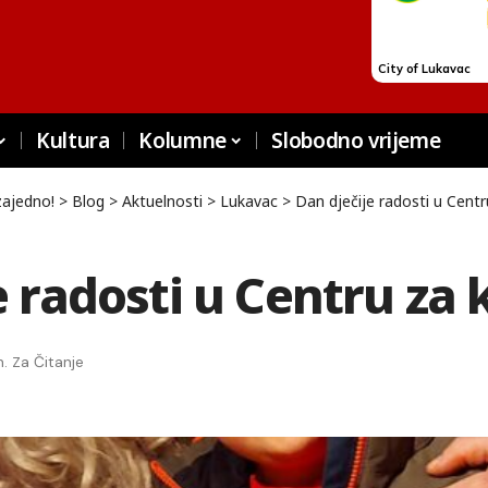
Kultura
Kolumne
Slobodno vrijeme
zajedno!
>
Blog
>
Aktuelnosti
>
Lukavac
>
Dan dječije radosti u Centr
e radosti u Centru za 
n. Za Čitanje