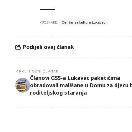
OZNAKE:
Centar za kulturu Lukavac
Podijeli ovaj članak
PRETHODNI ČLANAK
Članovi GSS-a Lukavac paketićima
obradovali mališane u Domu za djecu 
roditeljskog staranja