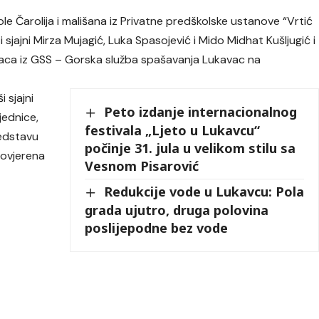
ole Čarolija i mališana iz Privatne predškolske ustanove “Vrtić
 sjajni Mirza Mujagić, Luka Spasojević i Mido Midhat Kušljugić i
laca iz GSS – Gorska služba spašavanja Lukavac na
 sjajni
Peto izdanje internacionalnog
jednice,
festivala „Ljeto u Lukavcu“
redstavu
počinje 31. jula u velikom stilu sa
povjerena
Vesnom Pisarović
Redukcije vode u Lukavcu: Pola
grada ujutro, druga polovina
poslijepodne bez vode