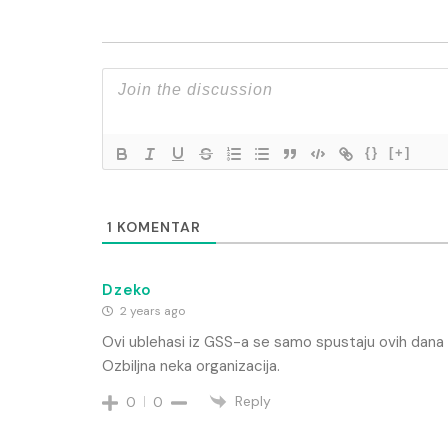
{}
[+]
1
KOMENTAR
Dzeko
2 years ago
Ovi ublehasi iz GSS-a se samo spustaju ovih dana 
Ozbiljna neka organizacija.
Reply
0
0