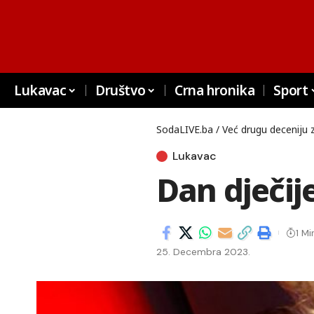
Lukavac
Društvo
Crna hronika
Sport
SodaLIVE.ba / Već drugu deceniju 
Lukavac
Dan dječij
1 Mi
25. Decembra 2023.