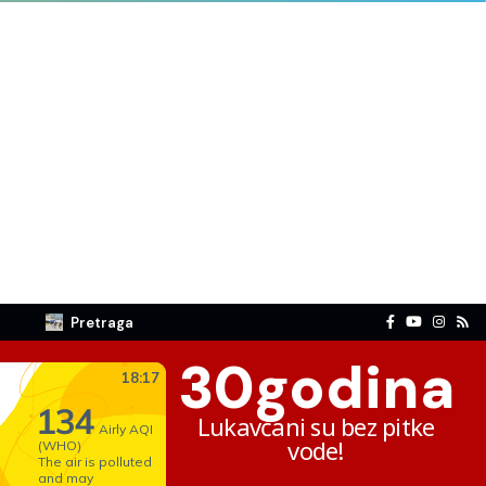
Pretraga
30
godina
Lukavčani su bez pitke
vode!