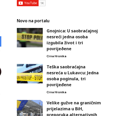
Novo na portalu
Gnojnica: U saobraćajnoj
nesreći jedna osoba
izgubila život i tri
povrijeðene
Crna Hronika
Teška saobraćajna
nesreća u Lukavcu: Jedna
osoba poginula, tri
povrijeđene
Crna Hronika
Velike gužve na graničnim
prijelazima u BiH,
preporuka alternativnih