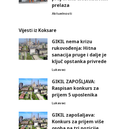
prelaza
Aktuelnosti
Vijesti iz Koksare
GIKIL nema krizu
rukovođenja: Hitna
sanacija pruge i dalje je
ključ opstanka privrede
Lukavac
GIKIL ZAPOŠLJAVA:
Raspisan konkurs za
prijem 5 uposlenika
Lukavac
GIKIL zapošaljava:
Konkurs za prijem više
osoba na tri pozicije