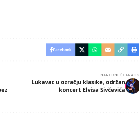
Facebook
NAREDNI ČLANAK
Lukavac u ozračju klasike, održan
bez
koncert Elvisa Sivčevića