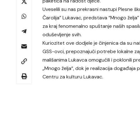
paketića na radost djece.
Uveselili su nas prekrasni nastupi Plesne šk
Čarolija” Lukavac, predstava “Mnogo želja” i
za kraj fenomenalno spuštanje naših spasi
oduševljenje svih.
Kuriozitet ove dodjele je činjenica da su naši
GSS-ovci, prepoznajući potrebe lokalne za
mališanima Lukavca omogućili i poklonili p
„Mnogo želja“, dok je realizacija događaja 
Centru za kulturu Lukavac.