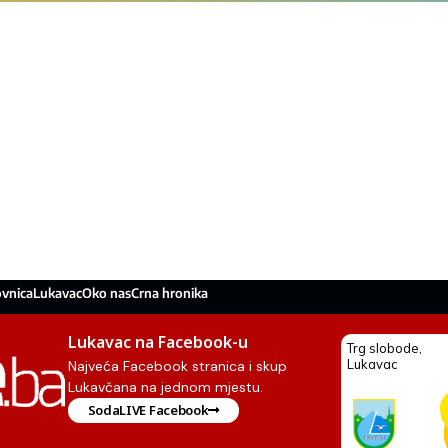
ovnica
Lukavac
Oko nas
Crna hronika
Lukavac na Facebook-u
Najveća Facebook stranica i skup
Lukavčana na jednom mjestu.
SodaLIVE Facebook