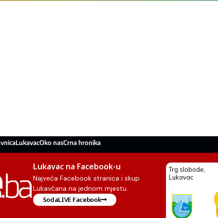
vnica
Lukavac
Oko nas
Crna hronika
Lukavac na Facebook-u
Najveća Facebook stranica i skup
Lukavčana na jednom mjestu.
SodaLIVE Facebook