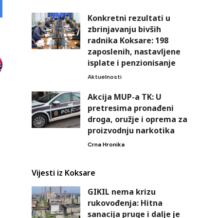
Konkretni rezultati u
zbrinjavanju bivših
radnika Koksare: 198
zaposlenih, nastavljene
isplate i penzionisanje
Aktuelnosti
Akcija MUP-a TK: U
pretresima pronađeni
droga, oružje i oprema za
proizvodnju narkotika
Crna Hronika
Vijesti iz Koksare
GIKIL nema krizu
rukovođenja: Hitna
sanacija pruge i dalje je