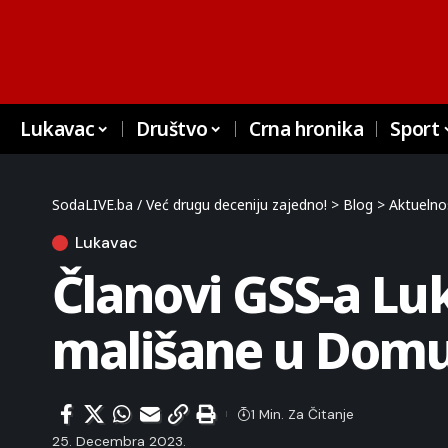
Lukavac
Društvo
Crna hronika
Sport
SodaLIVE.ba / Već drugu deceniju zajedno!
>
Blog
>
Aktuelno
Lukavac
Članovi GSS-a Lu
mališane u Domu 
1 Min. Za Čitanje
25. Decembra 2023.