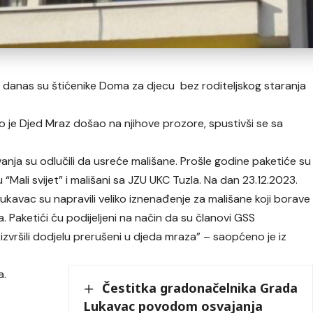
 danas su štićenike Doma za djecu bez roditeljskog staranja
o je Djed Mraz došao na njihove prozore, spustivši se sa
anja su odlučili da usreće mališane. Prošle godine paketiće su
u “Mali svijet” i mališani sa JZU UKC Tuzla. Na dan 23.12.2023.
ukavac su napravili veliko iznenađenje za mališane koji borave
. Paketići ću podijeljeni na način da su članovi GSS
zvršili dodjelu prerušeni u djeda mraza” – saopćeno je iz
a.
Čestitka gradonačelnika Grada
Lukavac povodom osvajanja