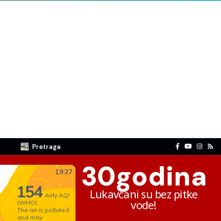
Pretraga
30
godina
Lukavčani su bez pitke
vode!