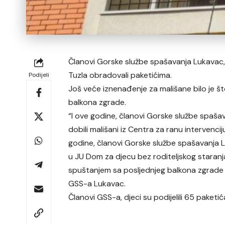
Članovi Gorske službe spašavanja Lukavac,
Tuzla obradovali paketićima.
Podijeli
Još veće iznenađenje za mališane bilo je št
balkona zgrade.
“I ove godine, članovi Gorske službe spašav
dobili mališani iz Centra za ranu intervencij
godine, članovi Gorske službe spašavanja L
u JU Dom za djecu bez roditeljskog staranja
spuštanjem sa posljednjeg balkona zgrade i
GSS-a Lukavac.
Članovi GSS-a, djeci su podijelili 65 paketić