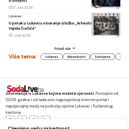
u Gnojnici
27. Jula 2026.
Lukavac
U petak u Lukavcu otvaranje izložbe „Arheološki foto tragovi
Vejsila Ćurčića“
1. Jula 2026.
Prikaži više
Više tema:
Lukavac
Aktuelnosti
Izdvojeno
Vlada
Informacije iz Lukavca kojima možete vjerovati.
Postojimo od
2009. godine i od tada smo najposjećeniji internet portal i
najutjecajniji medij na području općine Lukavac i Tuzlanskog
kantona.
Cijenimo vašu privatnost