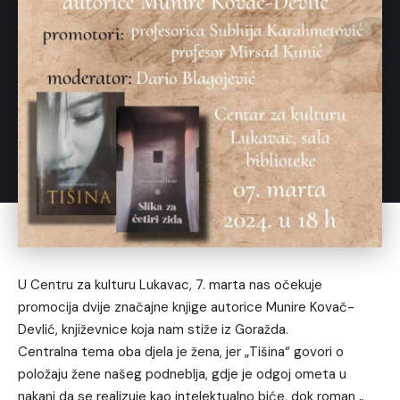
U Centru za kulturu Lukavac, 7. marta nas očekuje
promocija dvije značajne knjige autorice Munire Kovač-
Devlić, književnice koja nam stiže iz Goražda.
Centralna tema oba djela je žena, jer „Tišina“ govori o
položaju žene našeg podneblja, gdje je odgoj ometa u
nakani da se realizuje kao intelektualno biće, dok roman „