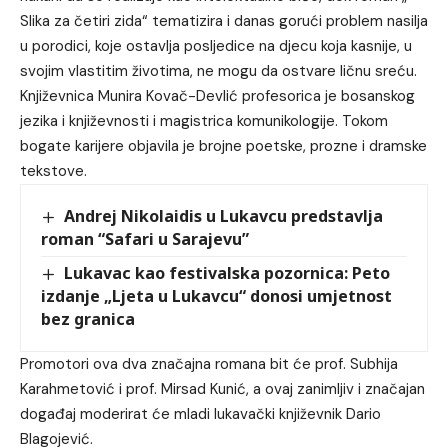
Slika za četiri zida“ tematizira i danas gorući problem nasilja
u porodici, koje ostavlja posljedice na djecu koja kasnije, u
svojim vlastitim životima, ne mogu da ostvare ličnu sreću.
Književnica Munira Kovač-Devlić profesorica je bosanskog
jezika i književnosti i magistrica komunikologije. Tokom
bogate karijere objavila je brojne poetske, prozne i dramske
tekstove.
Andrej Nikolaidis u Lukavcu predstavlja
roman “Safari u Sarajevu”
Lukavac kao festivalska pozornica: Peto
izdanje „Ljeta u Lukavcu“ donosi umjetnost
bez granica
Promotori ova dva značajna romana bit će prof. Subhija
Karahmetović i prof. Mirsad Kunić, a ovaj zanimljiv i značajan
događaj moderirat će mladi lukavački književnik Dario
Blagojević.