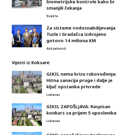
biometrijske kontrole kako bi
smanjili čekanja
Svašta
Za sisteme vodosnabdijevanja
Tuzle i Gradačca izdvojeno
gotovo 14 miliona KM
Aktuelnosti
Vijesti iz Koksare
GIKIL nema krizu rukovođenja:
Hitna sanacija pruge i dalje je
ključ opstanka privrede
Lukavac
GIKIL ZAPOŠLJAVA: Raspisan
konkurs za prijem 5 uposlenika
Lukavac
GIKIL zapošaljava: Konkurs za