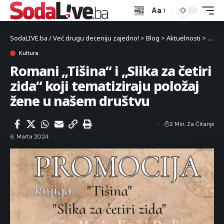
Aa
SodaLIVE.ba / Već drugu deceniju zajedno!
>
Blog
>
Aktuelnosti
>
Kultu
Kultura
Romani „Tišina“ i „Slika za četiri
zida“ koji tematiziraju položaj
žene u našem društvu
2 Min. Za Čitanje
6. Marta 2024.