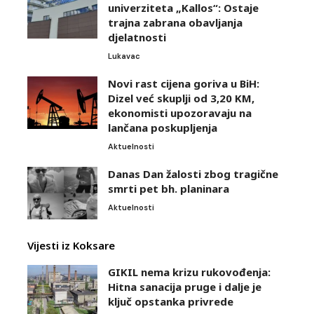
univerziteta „Kallos“: Ostaje
trajna zabrana obavljanja
djelatnosti
Lukavac
Novi rast cijena goriva u BiH:
Dizel već skuplji od 3,20 KM,
ekonomisti upozoravaju na
lančana poskupljenja
Aktuelnosti
Danas Dan žalosti zbog tragične
smrti pet bh. planinara
Aktuelnosti
Vijesti iz Koksare
GIKIL nema krizu rukovođenja:
Hitna sanacija pruge i dalje je
ključ opstanka privrede