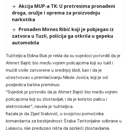
Akcija MUP-a TK: U pretresima pronađeni
droga, oružje i oprema za proizvodnju
narkotika
Pronađen Mirnes Ribić koji je pobjegao iz
zatvora u Tuzli, policija ga otkrila u gepeku
automobila
Tužiteljica Eldina Biuk je rekla da su svjedoci potvrdili da je
Ahmet Bajrić bio među vojnim policajcima koji su tukli i
mučili civile zatvorene u srednjoj školi, kao i da je
učestvovao u premlaćivanju Nikole Jovića, koji je od
posljedica batina preminuo.
“Svjedok je potvrdio da je Ahmet Bajrić bio među vojnim
policajcima koji su zlostavljali, i da je koristio palicu i
elektrošoker“, navela je tužiteljica.
Kazala je da Zijad Srabović, u svojstvu pomoćnika
komandanta za bezbjednost Štaba Teritorijalne odbrane u
Lukavcu, nije preduzeo ništa da spriječi zlostavljanja.