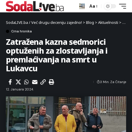
Aa
SodaLIVE.ba / Već drugu deceniju zajedno!
>
Blog
>
Aktuelnosti
>
Crna 
Crna hronika
Zatražena kazna sedmorici
optuženih za zlostavljanja i
premlaćivanja na smrt u
Lukavcu
3 Min. Za Čitanje
12. Januara 2024.