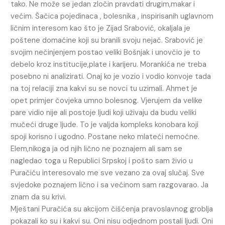
tako. Ne može se jedan zločin pravdati drugim,makar i
većim. Šačica pojedinaca , bolesnika , inspirisanih uglavnom
ličnim interesom kao što je Zijad Srabović, okaljala je
poštene domaćine koji su branili svoju nejač. Srabović je
svojim nečinjenjem postao veliki Bošnjak i unovčio je to
debelo kroz institucije,plate i karijeru. Morankića ne treba
posebno ni analizirati. Onaj ko je vozio i vodio konvoje tada
na toj relaciji zna kakvi su se novci tu uzimali. Ahmet je
opet primjer čovjeka umno bolesnog. Vjerujem da velike
pare vidio nije ali postoje ljudi koji uživaju da budu veliki
mučeći druge ljude. To je valjda kompleks konobara koji
spoji korisno i ugodno. Postane neko mlateći nemoćne.
Elem,nikoga ja od njih lično ne poznajem ali sam se
nagledao toga u Republici Srpskoj i pošto sam živio u
Puračiću interesovalo me sve vezano za ovaj slučaj. Sve
svjedoke poznajem lično i sa većinom sam razgovarao. Ja
znam da su krivi.
Mještani Puračića su akcijom čišćenja pravoslavnog groblja
pokazali ko su i kakvi su. Oni nisu odjednom postali ljudi. Oni