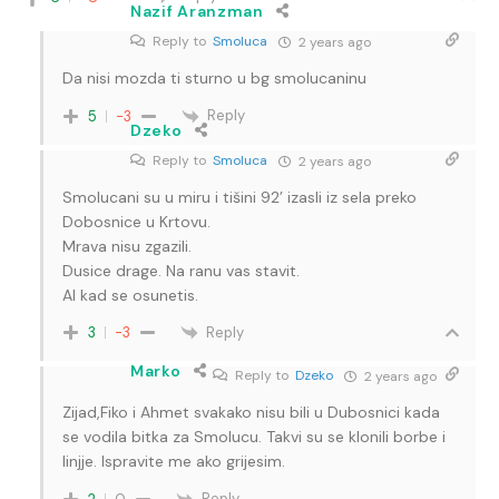
Nazif Aranzman
Reply to
Smoluca
2 years ago
Da nisi mozda ti sturno u bg smolucaninu
Reply
5
-3
Dzeko
Reply to
Smoluca
2 years ago
Smolucani su u miru i tišini 92’ izasli iz sela preko
Dobosnice u Krtovu.
Mrava nisu zgazili.
Dusice drage. Na ranu vas stavit.
Al kad se osunetis.
Reply
3
-3
Marko
Reply to
Dzeko
2 years ago
Zijad,Fiko i Ahmet svakako nisu bili u Dubosnici kada
se vodila bitka za Smolucu. Takvi su se klonili borbe i
linjje. Ispravite me ako grijesim.
Reply