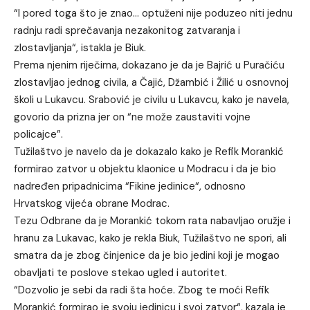
“I pored toga što je znao… optuženi nije poduzeo niti jednu
radnju radi sprečavanja nezakonitog zatvaranja i
zlostavljanja“, istakla je Biuk.
Prema njenim riječima, dokazano je da je Bajrić u Puračiću
zlostavljao jednog civila, a Čajić, Džambić i Žilić u osnovnoj
školi u Lukavcu. Srabović je civilu u Lukavcu, kako je navela,
govorio da prizna jer on “ne može zaustaviti vojne
policajce”.
Tužilaštvo je navelo da je dokazalo kako je Refik Morankić
formirao zatvor u objektu klaonice u Modracu i da je bio
nadređen pripadnicima “Fikine jedinice“, odnosno
Hrvatskog vijeća obrane Modrac.
Tezu Odbrane da je Morankić tokom rata nabavljao oružje i
hranu za Lukavac, kako je rekla Biuk, Tužilaštvo ne spori, ali
smatra da je zbog činjenice da je bio jedini koji je mogao
obavljati te poslove stekao ugled i autoritet.
“Dozvolio je sebi da radi šta hoće. Zbog te moći Refik
Morankić formirao je svoju jedinicu i svoj zatvor“, kazala je