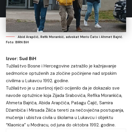
Abid Arapčić, Refik Morankić, advokat Meris Ćato i Ahmet Bajrić.
Foto: BIRN BiH
Izvor: Sud BiH
Tužilaštvo Bosne i Hercegovine zatražilo je kažnjavanje
sedmorice optuženih za zločine počinjene nad srpskim
civilima u Lukavcu 1992. godine.
Tužilaštvo je u završnoj riječi ocijenilo da je dokazalo sve
navode optužnice koja Zijada Srabovića, Refika Morankića,
Ahmeta Bajrića, Abida Arapčića, Pašagu Čajić, Samira
Džambića i Mirsada Žilića tereti za nečovječna postupanja,
mučenja i ubistva civila u školama u Lukavcu i objektu
“Klaonica” u Modracu, od juna do oktobra 1992. godine.