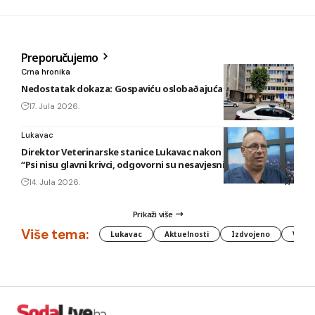
Preporučujemo
Crna hronika
Nedostatak dokaza: Gospaviću oslobaðajuća presuda
17. Jula 2026.
Lukavac
Direktor Veterinarske stanice Lukavac nakon novog napada:
“Psi nisu glavni krivci, odgovorni su nesavjesni vlasnici”
14. Jula 2026.
Prikaži više
Više tema:
Lukavac
Aktuelnosti
Izdvojeno
Vlada