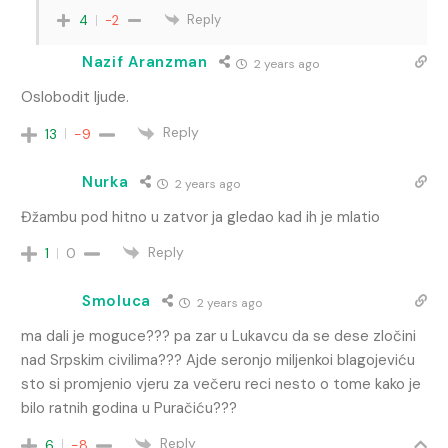
Reply
4
-2
Nazif Aranzman
2 years ago
Oslobodit ljude.
Reply
13
-9
Nurka
2 years ago
Đžambu pod hitno u zatvor ja gledao kad ih je mlatio
Reply
1
0
Smoluca
2 years ago
ma dali je moguce??? pa zar u Lukavcu da se dese zločini
nad Srpskim civilima??? Ajde seronjo miljenkoi blagojeviću
sto si promjenio vjeru za večeru reci nesto o tome kako je
bilo ratnih godina u Puračiću???
Reply
6
-8