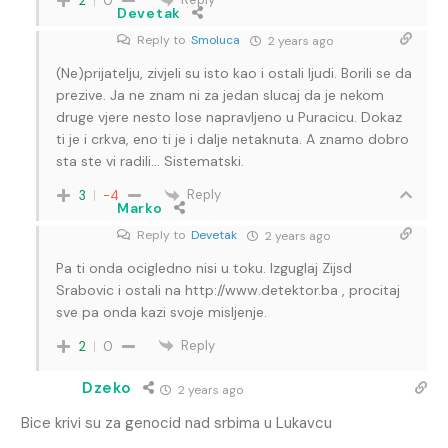
2
0
Devetak
Reply to
Smoluca
2 years ago
(Ne)prijatelju, zivjeli su isto kao i ostali ljudi. Borili se da
prezive. Ja ne znam ni za jedan slucaj da je nekom
druge vjere nesto lose napravljeno u Puracicu. Dokaz
ti je i crkva, eno ti je i dalje netaknuta. A znamo dobro
sta ste vi radili… Sistematski.
Reply
3
-4
Marko
Reply to
Devetak
2 years ago
Pa ti onda ocigledno nisi u toku. Izguglaj Zijsd
Srabovic i ostali na
http://www.detektor.ba
, procitaj
sve pa onda kazi svoje misljenje.
Reply
2
0
Dzeko
2 years ago
Bice krivi su za genocid nad srbima u Lukavcu