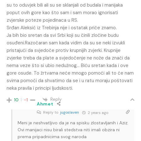
su to oduvjek bili ali su se sklanjali od budala i manijaka
poput ovih gore kao što sam i sam morao ignorisati
zvjerske poteze pojedinaca u RS.
Srđan Aleksić iz Trebinja nije i ostatak priče znamo.
Ja bih bio sretan da svi Srbi koji su činili zločine budu
osuđeni.Razočaran sam kada vidim da su se neki izvukli
pristajući da svjedoče protiv krupnijih zvjerki. Krupnije
zvjerke treba da plate a svjedočenje ne nože da znači da
nema veze što si ubio nedužnog… Biću sretan kada i ove
gore osude. To žrtvama neće mnogo pomoći ali to će nam
svima pomoći da shvatimo da se i u ratu moraju poštovati
neka pravila i principi ljudskosti.
Reply
10
-1
Ahmet
Reply to
jugoslaven
2 years ago
Meni je neshvatljivo da je na spisku zlostavljanih i Aziz.
Ovi manijaci nisu birali stedstva niti imali obzira ni
prema pripadnicima svog naroda