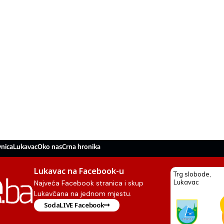
nica
Lukavac
Oko nas
Crna hronika
Lukavac na Facebook-u
Najveća Facebook stranica i skup
Lukavčana na jednom mjestu.
SodaLIVE Facebook