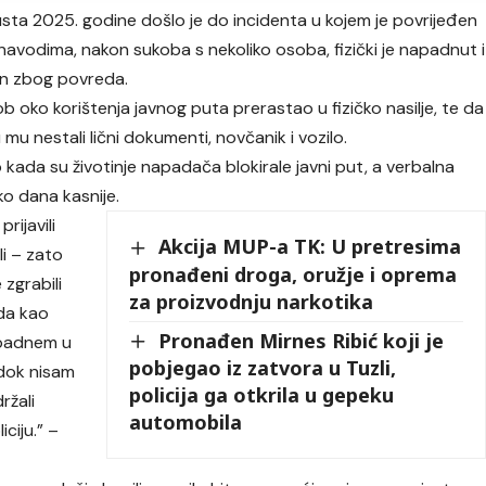
gusta 2025. godine došlo je do incidenta u kojem je povrijeđen
navodima, nakon sukoba s nekoliko osoba, fizički je napadnut i
an zbog povreda.
ob oko korištenja javnog puta prerastao u fizičko nasilje, te da
 mu nestali lični dokumenti, novčanik i vozilo.
kada su životinje napadača blokirale javni put, a verbalna
iko dana kasnije.
rijavili
Akcija MUP-a TK: U pretresima
li – zato
pronađeni droga, oružje i oprema
zgrabili
za proizvodnju narkotika
eda kao
Pronađen Mirnes Ribić koji je
e padnem u
pobjegao iz zatvora u Tuzli,
 dok nisam
policija ga otkrila u gepeku
ržali
automobila
ciju.” –