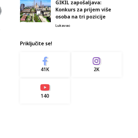
GIKIL zapošaljava:
Konkurs za prijem više
osoba na tri pozicije
Lukavac
Priključite se!
41K
2K
140