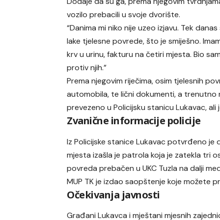
Dodaje da su ga, prema njegovim tvrdnjama,
vozilo prebacili u svoje dvorište.
“Danima mi niko nije uzeo izjavu. Tek danas 
lake tjelesne povrede, što je smiješno. Imam
krv u urinu, fakturu na četiri mjesta. Bio s
protiv njih.”
Prema njegovim riječima, osim tjelesnih pov
automobila, te lični dokumenti, a trenutno n
prevezeno u Policijsku stanicu Lukavac, ali j
Zvanične informacije policije
Iz Policijske stanice Lukavac potvrđeno je d
mjesta izašla je patrola koja je zatekla tri
povreda prebačen u UKC Tuzla na dalji med
MUP TK je izdao saopštenje koje možete pro
Očekivanja javnosti
Građani Lukavca i mještani mjesnih zajednica