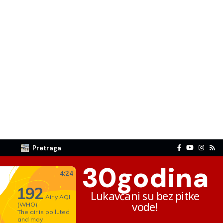
Pretraga
30
godina
Lukavčani su bez pitke
vode!