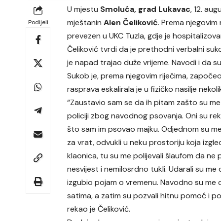
U mjestu
Smoluća, grad Lukavac
, 12. au
mještanin
Alen Čeliković
. Prema njegovim 
Podijeli
prevezen u UKC Tuzla, gdje je hospitalizov
Čeliković tvrdi da je prethodni verbalni suk
je napad trajao duže vrijeme. Navodi i da su
Sukob je, prema njegovim riječima, započeo 
rasprava eskalirala je u fizičko nasilje nekol
“Zaustavio sam se da ih pitam zašto su me p
policiji zbog navodnog psovanja. Oni su rek
što sam im psovao majku. Odjednom su me 
za vrat, odvukli u neku prostoriju koja izgl
klaonica, tu su me polijevali šlaufom da n
nesvijest i nemilosrdno tukli. Udarali su me
izgubio pojam o vremenu. Navodno su me d
satima, a zatim su pozvali hitnu pomoć i poli
rekao je Čeliković.