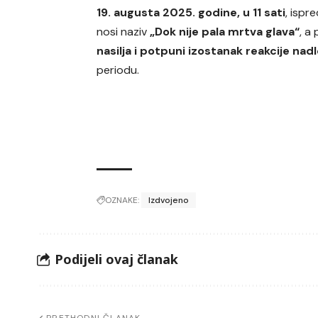
19. augusta 2025. godine, u 11 sati
, ispr
nosi naziv
„Dok nije pala mrtva glava“
, a
nasilja i potpuni izostanak reakcije nadl
periodu.
OZNAKE:
Izdvojeno
Podijeli ovaj članak
PRETHODNI ČLANAK