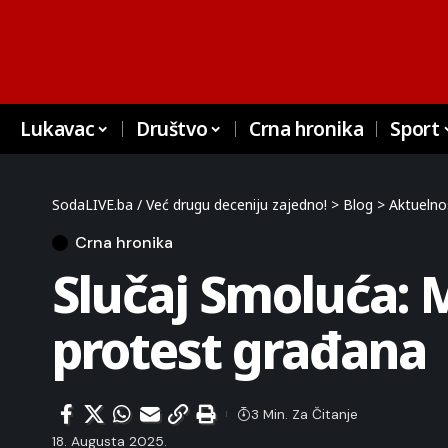
Lukavac
Društvo
Crna hronika
Sport
SodaLIVE.ba / Već drugu deceniju zajedno!
>
Blog
>
Aktuelno
Crna hronika
Slučaj Smoluća: 
protest građana
3 Min. Za Čitanje
18. Augusta 2025.