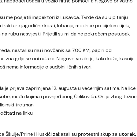
 napadači ubacili u vozilo hitne pomoći, a njegovo privatno
su me posjetili inspektori iz Lukavca. Tvrde da su u pitanju
 frakture jagodične kosti, lobanje, modrice po cijelom tijelu,
am na rubu nesvijesti. Prijetili su mi da ne pokrećem postupak
reda, nestali su mu i novčanik sa 700 KM, papiri od
e zna gdje se oni nalaze. Njegovo vozilo je, kako kaže, kasnije
oš nema informacije o sudbini ličnih stvari.
a je prijava zaprimljena 12. augusta u večernjim satima. Na lice
 osobe, među kojima i povrijeđenog Čelikovića. On je zbog težine
icinski tretman.
čitati na linku
 Šikulje/Prline i Huskići zakazali su protestni skup za
utorak,