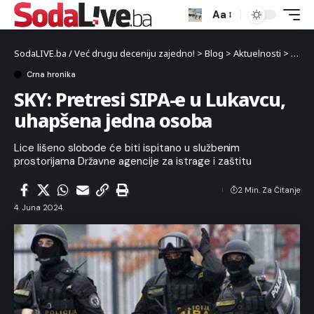
Aa
SodaLIVE.ba / Već drugu deceniju zajedno!
>
Blog
>
Aktuelnosti
>
Crna 
Crna hronika
SKY: Pretresi SIPA-e u Lukavcu,
uhapšena jedna osoba
Lice lišeno slobode će biti ispitano u službenim
prostorijama Državne agencije za istrage i zaštitu
2 Min. Za Čitanje
4. Juna 2024.