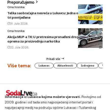
Preporučujemo
Crna hronika
Teška saobraćajna nesreća u Lukavcu: Jedna osoba poginula,
tri povrijeđene
31. Jula 2026.
Crna hronika
Akcija MUP-a TK: U pretresima pronađeni droga, oružje i
oprema za proizvodnju narkotika
22. Jula 2026.
Prikaži više
Više tema:
Lukavac
Aktuelnosti
Izdvojeno
Vlada
Informacije iz Lukavca kojima možete vjerovati.
Postojimo od
2009. godine i od tada smo najposjećeniji internet portal i
najutjecajniji medij na području općine Lukavac i Tuzlanskog