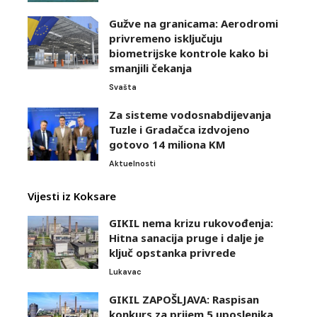
Gužve na granicama: Aerodromi
privremeno isključuju
biometrijske kontrole kako bi
smanjili čekanja
Svašta
Za sisteme vodosnabdijevanja
Tuzle i Gradačca izdvojeno
gotovo 14 miliona KM
Aktuelnosti
Vijesti iz Koksare
GIKIL nema krizu rukovođenja:
Hitna sanacija pruge i dalje je
ključ opstanka privrede
Lukavac
GIKIL ZAPOŠLJAVA: Raspisan
konkurs za prijem 5 uposlenika