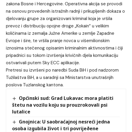
zakona Bosne i Hercegovine. Operativna akcija se provodi
na osnovu provedenih istražnih radnji i prikupljenih dokaza o
djelovanju grupe za organizovani kriminal koja je vršila
prevoz i distribuciju opojne droge „Kokain“ u velikim
količinama iz zemalja Južne Amerike u zemlje Zapadne
Evrope i šire, te vršila pranje novca u višemilionskim
iznosima stečenog opisanim kriminalnim aktivnostima i čiji
pripadnici su tokom izvršenja krivičnih djela komunikaciju
ostvarivali putem Sky ECC aplikacije.
Pretresi su izvršeni po naredbi Suda BiH i pod nadzorom
Tužilaštva BiH, a u saradnji sa Ministarstva unutrašnjih
poslova Tuzlanskog kantona.
Općinski sud: Grad Lukavac mora platiti
štetu na vozilu koju su prouzrokovali psi
lutalice
Gnojnica: U saobraćajnoj nesreći jedna
osoba izgubila život i tri povrijeðene