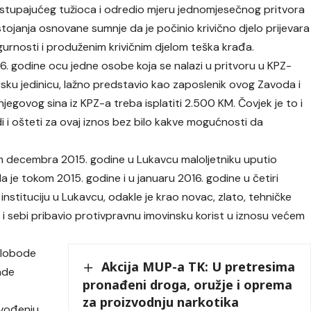
postupajućeg tužioca i odredio mjeru jednomjesečnog pritvora
tojanja osnovane sumnje da je počinio krivično djelo prijevara
igurnosti i produženim krivičnim djelom teška krađa.
6. godine ocu jedne osobe koja se nalazi u pritvoru u KPZ-
tvorsku jedinicu, lažno predstavio kao zaposlenik ovog Zavoda i
egovog sina iz KPZ-a treba isplatiti 2.500 KM. Čovjek je to i
di i ošteti za ovaj iznos bez bilo kakve mogućnosti da
em decembra 2015. godine u Lukavcu maloljetniku uputio
da je tokom 2015. godine i u januaru 2016. godine u četiri
instituciju u Lukavcu, odakle je krao novac, zlato, tehničke
ke i sebi pribavio protivpravnu imovinsku korist u iznosu većem
 slobode
Akcija MUP-a TK: U pretresima
rade
pronađeni droga, oružje i oprema
za proizvodnju narkotika
ovođenju