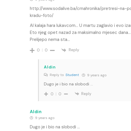
http://www.sodalive.ba/crnahronika/pretresi-na-
kradu-foto/
Al kalaja hara lukavcom… U martu zaglavio i evo iz
Eto njeg opet nazad za maksimalno mjesec dana…
Prelijepo nema sta…
Reply
0
0
Aldin
Reply to
Student
9 years ago
Dugo je i bio na slobodi …
Reply
0
0
Aldin
9 years ago
Dugo je i bio na slobodi …