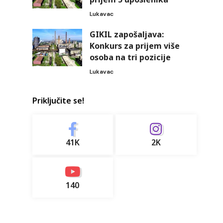
Lukavac
GIKIL zapošaljava:
Konkurs za prijem više
osoba na tri pozicije
Lukavac
Priključite se!
41K
2K
140