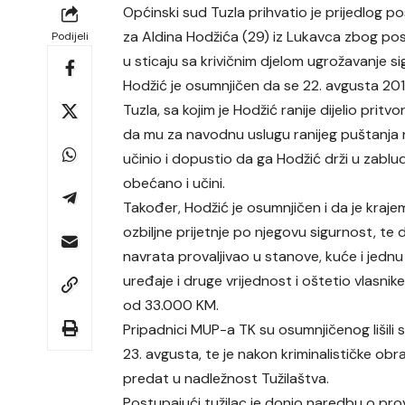
Općinski sud Tuzla prihvatio je prijedlog 
za Aldina Hodžića (29) iz Lukavca zbog pos
Podijeli
u sticaju sa krivičnim djelom ugrožavanje s
Hodžić je osumnjičen da se 22. avgusta 201
Tuzla, sa kojim je Hodžić ranije dijelio pri
da mu za navodnu uslugu ranijeg puštanja nj
učinio i dopustio da ga Hodžić drži u zablu
obećano i učini.
Također, Hodžić je osumnjičen i da je kraj
ozbiljne prijetnje po njegovu sigurnost, te 
navrata provaljivao u stanove, kuće i jednu 
uređaje i druge vrijednost i oštetio vlasni
od 33.000 KM.
Pripadnici MUP-a TK su osumnjičenog lišili
23. avgusta, te je nakon kriminalističke ob
predat u nadležnost Tužilaštva.
Postupajući tužilac je donio naredbu o pr