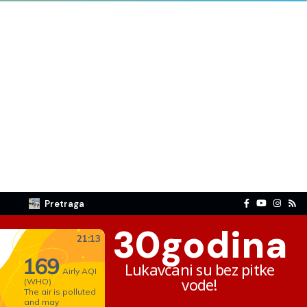
Pretraga
30
godina
Lukavčani su bez pitke
vode!