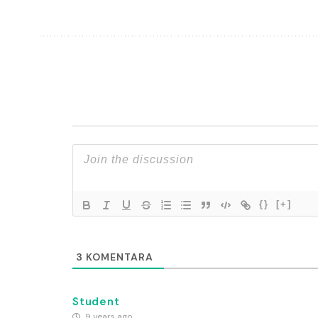
{}
[+]
3
KOMENTARA
Student
9 years ago