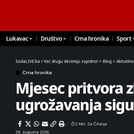
Lukavac
Društvo
Crna hronika
Sport
SodaLIVE.ba / Već drugu deceniju zajedno!
>
Blog
>
Aktuelno
Crna hronika
Mjesec pritvora z
ugrožavanja sigu
2 Min. Za Čitanje
26. Augusta 2016.