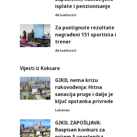
isplate i penzionisanje
Aktuelnosti
Za postignute rezultate
nagrađeni 151 sportista i
trener
Aktuelnosti
Vijesti iz Koksare
GIKIL nema krizu
rukovođenja: Hitna
sanacija pruge i dalje je
ključ opstanka privrede
Lukavac
GIKIL ZAPOŠLJAVA:
Raspisan konkurs za
prijem 5 uposlenika