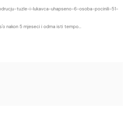
podrucju-tuzle-i-lukavca-uhapseno-6-osoba-pocinili-51-
as'o nakon 5 mjeseci i odma isti tempo…