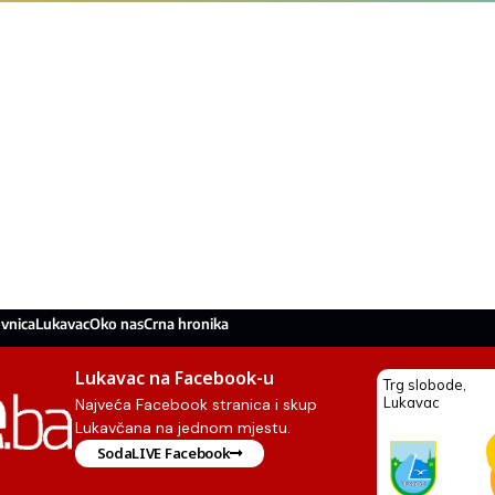
vnica
Lukavac
Oko nas
Crna hronika
Lukavac na Facebook-u
Najveća Facebook stranica i skup
Lukavčana na jednom mjestu.
SodaLIVE Facebook