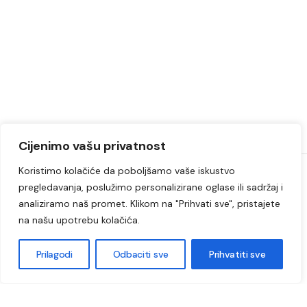
Cijenimo vašu privatnost
Koristimo kolačiće da poboljšamo vaše iskustvo
pregledavanja, poslužimo personalizirane oglase ili sadržaj i
Informacije iz Lukavca kojima možete vjerovati.
Postojimo od
analiziramo naš promet. Klikom na "Prihvati sve", pristajete
2009. godine i od tada smo najposjećeniji internet portal i
na našu upotrebu kolačića.
najutjecajniji medij na području općine Lukavac i Tuzlanskog
kantona.
Prilagodi
Odbaciti sve
Prihvatiti sve
O nama
Lukavac
Društvo
Crna hronika
Sport