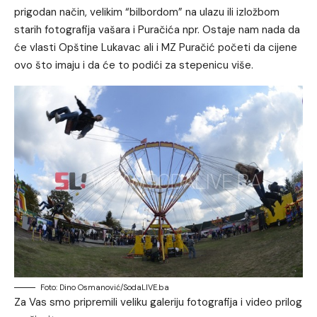
prigodan način, velikim “bilbordom” na ulazu ili izložbom
starih fotografija vašara i Puračića npr. Ostaje nam nada da
će vlasti Opštine Lukavac ali i MZ Puračić početi da cijene
ovo što imaju i da će to podići za stepenicu više.
Foto: Dino Osmanović/SodaLIVE.ba
Za Vas smo pripremili veliku galeriju fotografija i video prilog