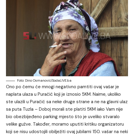
Foto: Dino Osmanović/SodaLIVE.ba
Ono po čemu će mnogi negativno pamtiti ovaj vašar je
naplata ulaza u Puračić koji je iznosio 5KM. Naime, ukoliko
ste ulazili u Puračić sa neke druge strane a ne na glavni ulaz
sa puta Tuzla – Doboj morali ste platiti 5KM iako Vam nije
bio obezbijeđeno parking mjesto što je uveliko stvaralo
velike gužve. Također, moramo uputiti kritiku organizatoru
koji se nisu udostojili obilježiti ovaj jubilarni 150. vašar na neki