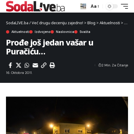
Aa
SodaLIVE.ba / Već drugu deceniju zajedno!
>
Blog
>
Aktuelnosti
>
Prođe
Aktuelnosti
Izdvojeno
Naslovnica
Svašta
Prođe još jedan vašar u
Puračiću…
2 Min. Za Čitanje
16. Oktobra 2011.