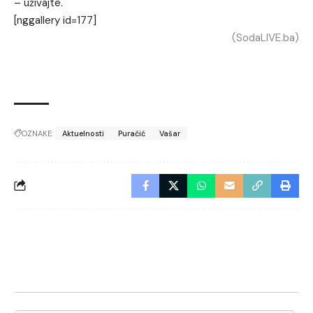
– uživajte.
[nggallery id=177]
(SodaLIVE.ba)
OZNAKE:
Aktuelnosti
Puračić
Vašar