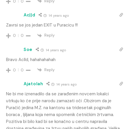
Reply
0
0
Ac||d
14 years ago
Zavrsi se jos jedan EXIT u Puracicu !!!
Reply
0
0
Soe
14 years ago
Bravo AcIId, hahahahahah
Reply
0
0
Ajatolah
14 years ago
Ne bi me iznenadilo da se zarađenim novcem lokalci
utrkuju ko će prije narodu zamazati oči .Obzirom da je
Puračić jedina M.Z. na kantonu sa tridesetak poginulih
boraca , ljiljana koja nema spomenik četničkim žrtvama.
Pozitiva bi bilo kad bi se konačno u centru napravila
dostojna građevina za žrtvu naših najboljih građana. Velika