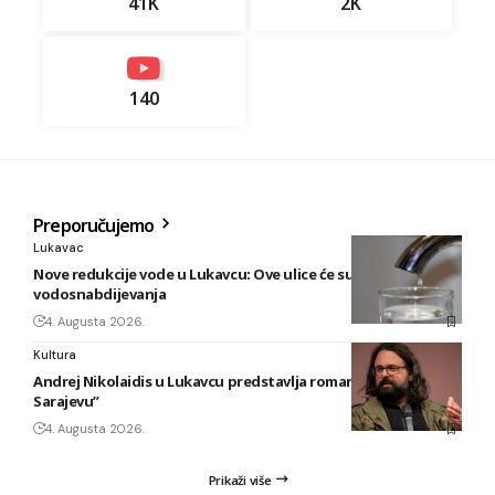
41K
2K
140
Preporučujemo
Lukavac
Nove redukcije vode u Lukavcu: Ove ulice će sutra biti bez
vodosnabdijevanja
4. Augusta 2026.
Kultura
Andrej Nikolaidis u Lukavcu predstavlja roman “Safari u
Sarajevu”
4. Augusta 2026.
Prikaži više