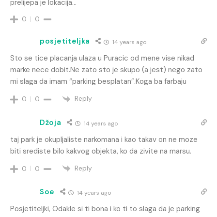
prelijepa je lokacija…
0
0
posjetiteljka
14 years ago
Sto se tice placanja ulaza u Puracic od mene vise nikad
marke nece dobit.Ne zato sto je skupo (a jest) nego zato
mi slaga da imam “parking besplatan”.Koga ba farbaju
Reply
0
0
Džoja
14 years ago
taj park je okupljaliste narkomana i kao takav on ne moze
biti srediste bilo kakvog objekta, ko da zivite na marsu.
Reply
0
0
Soe
14 years ago
Posjetiteljki, Odakle si ti bona i ko ti to slaga da je parking