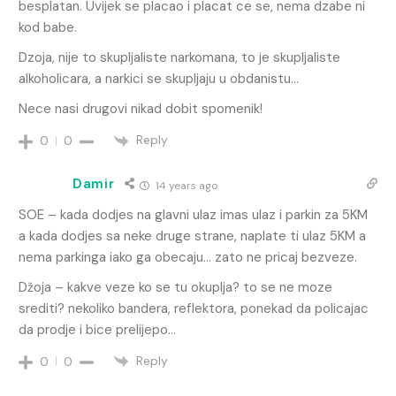
besplatan. Uvijek se placao i placat ce se, nema dzabe ni
kod babe.
Dzoja, nije to skupljaliste narkomana, to je skupljaliste
alkoholicara, a narkici se skupljaju u obdanistu…
Nece nasi drugovi nikad dobit spomenik!
Reply
0
0
Damir
14 years ago
SOE – kada dodjes na glavni ulaz imas ulaz i parkin za 5KM
a kada dodjes sa neke druge strane, naplate ti ulaz 5KM a
nema parkinga iako ga obecaju… zato ne pricaj bezveze.
Džoja – kakve veze ko se tu okuplja? to se ne moze
srediti? nekoliko bandera, reflektora, ponekad da policajac
da prodje i bice prelijepo…
Reply
0
0