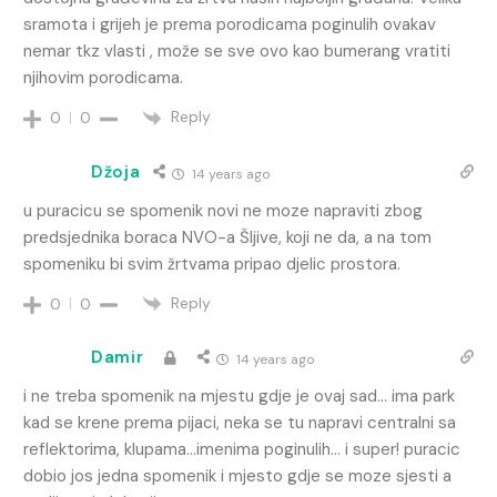
sramota i grijeh je prema porodicama poginulih ovakav
nemar tkz vlasti , može se sve ovo kao bumerang vratiti
njihovim porodicama.
Reply
0
0
Džoja
14 years ago
u puracicu se spomenik novi ne moze napraviti zbog
predsjednika boraca NVO-a Šljive, koji ne da, a na tom
spomeniku bi svim žrtvama pripao djelic prostora.
Reply
0
0
Damir
14 years ago
i ne treba spomenik na mjestu gdje je ovaj sad… ima park
kad se krene prema pijaci, neka se tu napravi centralni sa
reflektorima, klupama…imenima poginulih… i super! puracic
dobio jos jedna spomenik i mjesto gdje se moze sjesti a