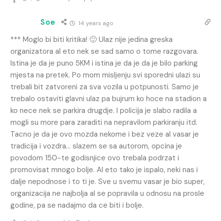
Soe
14 years ago
*** Moglo bi biti kritika! 🙂 Ulaz nije jedina greska
organizatora al eto nek se sad samo o tome razgovara.
Istina je da je puno 5KM i istina je da je da je bilo parking
mjesta na pretek. Po mom misljenju svi sporedni ulazi su
trebali bit zatvoreni za sva vozila u potpunosti. Samo je
trebalo ostaviti glavni ulaz pa bujrum ko hoce na stadion a
ko nece nek se parkira drugdje. I policija je slabo radila a
mogli su more para zaraditi na nepravilom parkiranju itd.
Tacno je da je ovo mozda nekome i bez veze al vasar je
tradicija i vozdra… slazem se sa autorom, opcina je
povodom 150-te godisnjice ovo trebala podrzat i
promovisat mnogo bolje. Al eto tako je ispalo, neki nas i
dalje nepodnose i to ti je. Sve u svemu vasar je bio super,
organizacija ne najbolja al se popravila u odnosu na prosle
godine, pa se nadajmo da ce biti i bolje.