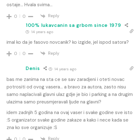
ostaje… Hvala svima…
Reply
0
0
100% lukavcanin sa grbom since 1979
14 years ago
imal ko da je fasovo novcanik? ko izgide, jel ispod satora?
Reply
0
0
Denis
14 years ago
bas me zanima na sta ce se sav zaradjeni i oteti novac
potrositi od ovog vasera… a bravo za autora, zasto nisu
samo naplacivali glavni ulaz gdje je bio i parking a na drugim
ulazima samo preusmjeravali ljude na glavni?
idem zadnjih 5 godina na ovaj vaser i svake godine sve isto
:S organizator svake godine zakaze a kako i nece kada se
zna ko sve organizuje :S
Reply
0
0