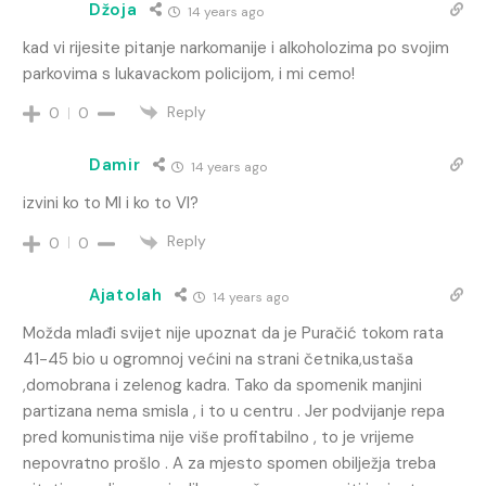
Džoja
14 years ago
kad vi rijesite pitanje narkomanije i alkoholozima po svojim
parkovima s lukavackom policijom, i mi cemo!
Reply
0
0
Damir
14 years ago
izvini ko to MI i ko to VI?
Reply
0
0
Ajatolah
14 years ago
Možda mlađi svijet nije upoznat da je Puračić tokom rata
41-45 bio u ogromnoj većini na strani četnika,ustaša
,domobrana i zelenog kadra. Tako da spomenik manjini
partizana nema smisla , i to u centru . Jer podvijanje repa
pred komunistima nije više profitabilno , to je vrijeme
nepovratno prošlo . A za mjesto spomen obilježja treba