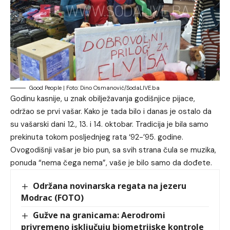
Good People | Foto: Dino Osmanović/SodaLIVE.ba
Godinu kasnije, u znak obilježavanja godišnjice pijace,
održao se prvi vašar. Kako je tada bilo i danas je ostalo da
su vašarski dani 12., 13. i 14. oktobar. Tradicija je bila samo
prekinuta tokom posljednjeg rata ‘92-’95. godine.
Ovogodišnji vašar je bio pun, sa svih strana čula se muzika,
ponuda “nema čega nema”, vaše je bilo samo da dođete.
Održana novinarska regata na jezeru
Modrac (FOTO)
Gužve na granicama: Aerodromi
privremeno isključuju biometrijske kontrole