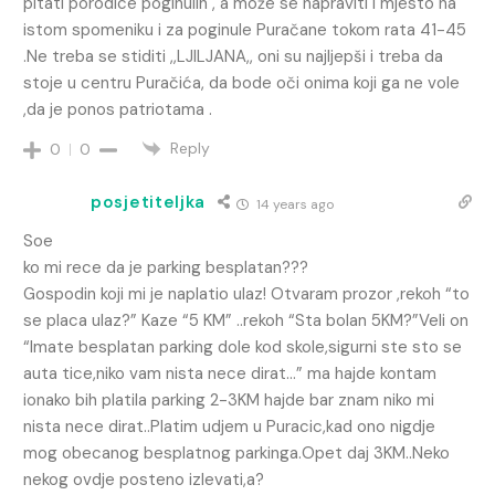
pitati porodice poginulih , a može se napraviti i mjesto na
istom spomeniku i za poginule Puračane tokom rata 41-45
.Ne treba se stiditi ,,LJILJANA,, oni su najljepši i treba da
stoje u centru Puračića, da bode oči onima koji ga ne vole
,da je ponos patriotama .
Reply
0
0
posjetiteljka
14 years ago
Soe
ko mi rece da je parking besplatan???
Gospodin koji mi je naplatio ulaz! Otvaram prozor ,rekoh “to
se placa ulaz?” Kaze “5 KM” ..rekoh “Sta bolan 5KM?”Veli on
“Imate besplatan parking dole kod skole,sigurni ste sto se
auta tice,niko vam nista nece dirat…” ma hajde kontam
ionako bih platila parking 2-3KM hajde bar znam niko mi
nista nece dirat..Platim udjem u Puracic,kad ono nigdje
mog obecanog besplatnog parkinga.Opet daj 3KM..Neko
nekog ovdje posteno izlevati,a?