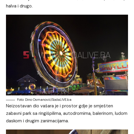
halva i drugo.
Foto: Dino Osmanović/SodaLIVE.ba
Neizostavan dio vašara je i prostor gdje je smješten
zabavni park sa ringišpilima, autodromima, balerinom, ludom
daskom i drugim zanimacijama.