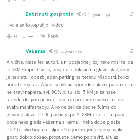
Zabrinuti gospodin
14 years ago
Hvala za fotografije i video..
Reply
0
0
Vašeras
14 years ago
A vidite, niste fer, autori, a ni posjetitelji koji tako mislite, da
je 5KM skupo. Ovako, onaj ko je dolazio na glavni ulaz, imao
je naplatu i obezbijeđen parking na terenu Mladosti, koliko
hoćete mjesta. A ljudi su išli na sporedne ulaze, pa da se tu
ne stavi naplata, svi, 90% bi tu išlo. 5 KM je za naše
standarde, jako puno, ali sada je po tome svaki ulaz, na
svaku manifestaciju. A ko ne želi da dadne 5, ima do
glavnog ulaza, 10-15 parkinga po 2-3KM, ako je i to puno,
onda neka gleda vašer na slikama,ili neka dođe pješke.
Dođite, ako bog da i sljedeće godine, jer je nama svaki
gost, dobro došao, propuste ćemo popraviti, al ulaz