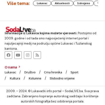
Više tema:
Lukavac
Aktuelnosti
Izdvojeno
Vlada
Informacije iz Lukavca kojima možete vjerovati.
Postojimo od
2009. godine i od tada smo najposjećeniji internet portal i
najutjecajniji medij na području općine Lukavac i Tuzlanskog
kantona.
O nama
Lukavac
Društvo
Crna hronika
Sport
Kultura
Kolumne
Slobodno vrijeme
2009. – 2024. © Lukavački info portal – SodaLIVE.ba. Sva prava
zadržana. Zabranjeno kopiranje autorskog sadržaja i korištenje
autorskih fotografija bez odobrenja portala.