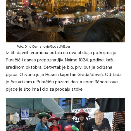
Foto: Dino Osmanović/SodaLIVE.ba
Iz tih davnih vremena ostala su dva običaja po kojima je
Puračić i danas prepoznatljiv. Naime 1824. godine, kažu
sredinom oktobra, četvrtak je bio, prvi put je održana
pijaca. Otvorio ju je Husein kapetan Gradaščević. Od tada
je četvrtkom u Puračiću pazarni dan, a specifičnost ove
pijace je što ima i dio za prodaju stoke.