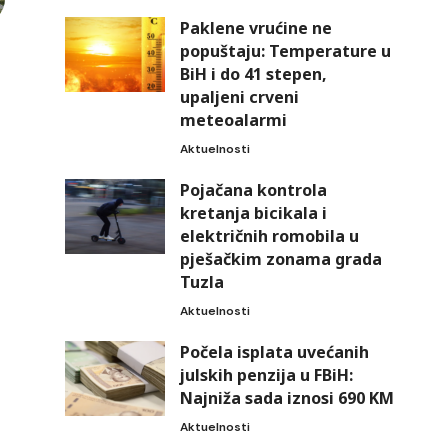
Paklene vrućine ne
popuštaju: Temperature u
BiH i do 41 stepen,
upaljeni crveni
meteoalarmi
Aktuelnosti
Pojačana kontrola
kretanja bicikala i
električnih romobila u
pješačkim zonama grada
Tuzla
Aktuelnosti
Počela isplata uvećanih
julskih penzija u FBiH:
Najniža sada iznosi 690 KM
Aktuelnosti