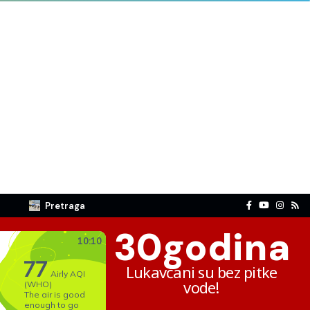
Pretraga
30
godina
Lukavčani su bez pitke
vode!