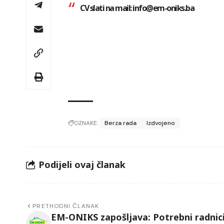
CV slati na
mail:
info@em-oniks.ba
OZNAKE:
Berza rada
Izdvojeno
Podijeli ovaj članak
PRETHODNI ČLANAK
EM-ONIKS zapošljava: Potrebni radnici