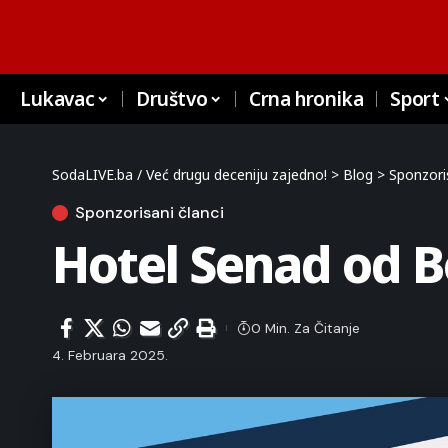
Lukavac
Društvo
Crna hronika
Sport
SodaLIVE.ba / Već drugu deceniju zajedno!
>
Blog
>
Sponzoris
Sponzorisani članci
Hotel Senad od B
0 Min. Za Čitanje
4. Februara 2025.