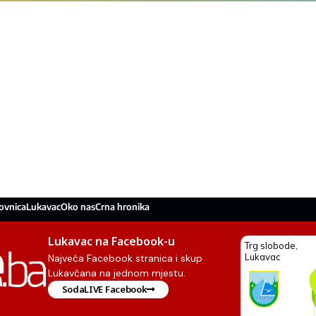
ovnica
Lukavac
Oko nas
Crna hronika
Lukavac na Facebook-u
Najveća Facebook stranica i skup
Lukavčana na jednom mjestu.
SodaLIVE Facebook