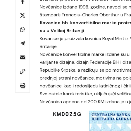
Novčanice izdane 1998. godine, navodi se n
štampariji Francois-Charles Oberthur u Franc
Kovanice bh. konvertibilne marke proi
su u Velikoj Britaniji
Kovanice je proizvela kovnica Royal Mint iz 
Britanije.
Novčanice konvertibilne marke izdane su u 
varijante dizajna, dizajn Federacije BiH i diz
Republike Srpske, a razlikuju se po motivima
prednjoj strani novčanice, motivima na pol
novčanice, kao i redoslijedu latiničnog i ćir
Sve ostale karakteristike, uključujući veličinu
Novčanica apoena od 200 KM izdana je u jed