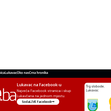
ica
Lukavac
Oko nas
Crna hronika
Lukavac na Facebook-u
Najveća Facebook stranica i skup
Lukavčana na jednom mjestu.
SodaLIVE Facebook