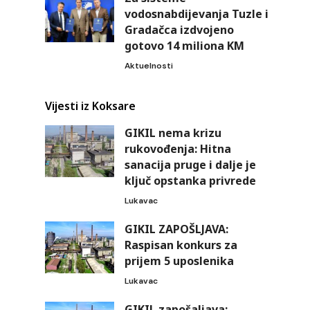
vodosnabdijevanja Tuzle i
Gradačca izdvojeno
gotovo 14 miliona KM
Aktuelnosti
Vijesti iz Koksare
GIKIL nema krizu
rukovođenja: Hitna
sanacija pruge i dalje je
ključ opstanka privrede
Lukavac
GIKIL ZAPOŠLJAVA:
Raspisan konkurs za
prijem 5 uposlenika
Lukavac
GIKIL zapošaljava: