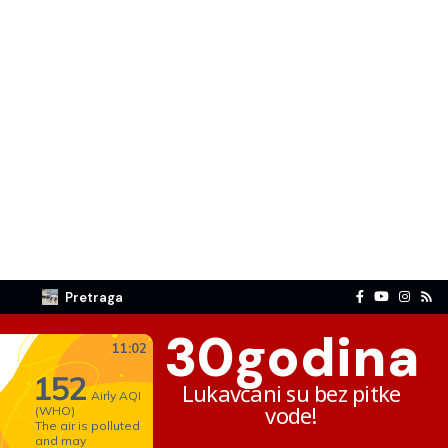
Pretraga
30
godina
Lukavčani su bez pitke
vode!