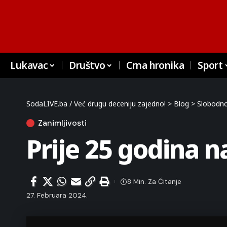
Lukavac
Društvo
Crna hronika
Sport
SodaLIVE.ba / Već drugu deceniju zajedno!
>
Blog
>
Slobodno
Zanimljivosti
Prije 25 godina n
8 Min. Za Čitanje
27. Februara 2024.