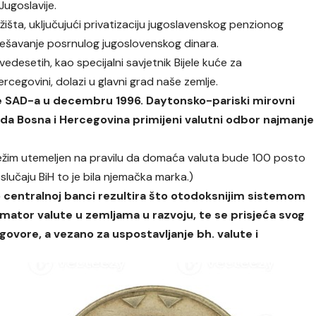
Jugoslavije.
žišta, uključujući privatizaciju jugoslavenskog penzionog
ješavanje posrnulog jugoslovenskog dinara.
edesetih, kao specijalni savjetnik Bijele kuće za
rcegovini, dolazi u glavni grad naše zemlje.
e SAD-a u decembru 1996. Daytonsko-pariski mirovni
 da Bosna i Hercegovina primijeni valutni odbor najmanje
ežim utemeljen na pravilu da domaća valuta bude 100 posto
učaju BiH to je bila njemačka marka.)
 o centralnoj banci rezultira što otodoksnijim sistemom
rmator valute u zemljama u razvoju, te se prisjeća svog
ovore, a vezano za uspostavljanje bh. valute i