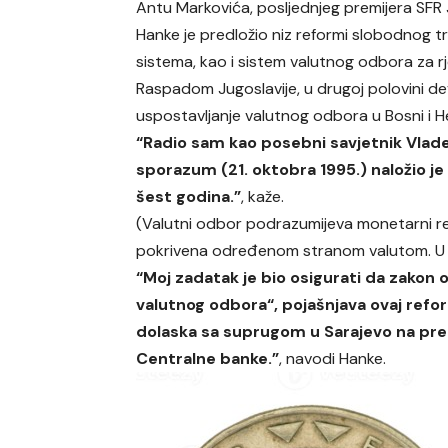
Antu Markovića, posljednjeg premijera SFR 
Hanke je predložio niz reformi slobodnog tr
sistema, kao i sistem valutnog odbora za r
Raspadom Jugoslavije, u drugoj polovini dev
uspostavljanje valutnog odbora u Bosni i He
“Radio sam kao posebni savjetnik Vlad
sporazum (21. oktobra 1995.) naložio je
šest godina.”
, kaže.
(Valutni odbor podrazumijeva monetarni r
pokrivena određenom stranom valutom. U sl
“Moj zadatak je bio osigurati da zakon
valutnog odbora“, pojašnjava ovaj refo
dolaska sa suprugom u Sarajevo na preg
Centralne banke.”
, navodi Hanke.