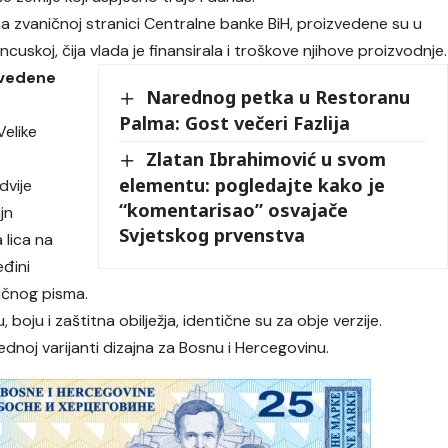
a zvaničnoj stranici Centralne banke BiH, proizvedene su u
uskoj, čija vlada je finansirala i troškove njihove proizvodnje.
zvedene
Narednog petka u Restoranu
Palma: Gost večeri Fazlija
Velike
Zlatan Ibrahimović u svom
elementu: pogledajte kako je
dvije
“komentarisao” osvajače
ajn
Svjetskog prvenstva
 lica na
eđini
iličnog pisma.
, boju i zaštitna obilježja, identične su za obje verzije.
noj varijanti dizajna za Bosnu i Hercegovinu.