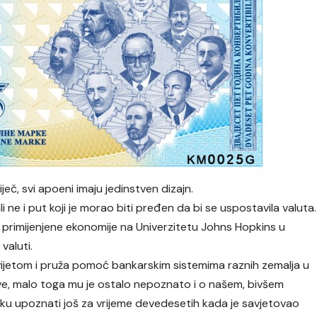
eč, svi apoeni imaju jedinstven dizajn.
 ne i put koji je morao biti pređen da bi se uspostavila valuta.
 primijenjene ekonomije na Univerzitetu Johns Hopkins u
valuti.
svijetom i pruža pomoć bankarskim sistemima raznih zemalja u
 sve, malo toga mu je ostalo nepoznato i o našem, bivšem
iku upoznati još za vrijeme devedesetih kada je savjetovao