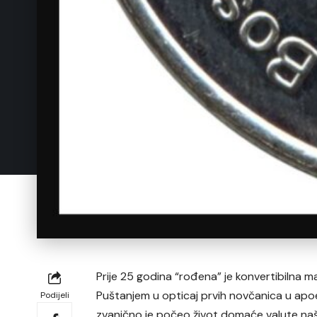
Prije 25 godina “rođena” je konvertibilna 
Puštanjem u opticaj prvih novčanica u apoen
Podijeli
zvanično je počeo život domaće valute naše