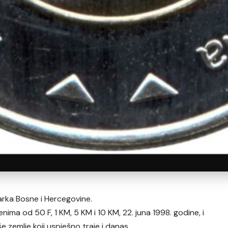
marka Bosne i Hercegovine.
ima od 50 F, 1 KM, 5 KM i 10 KM, 22. juna 1998. godine, i
 zemlje koji uspješno traje i danas.