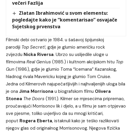
večeri Fazlija
Zlatan Ibrahimović u svom elementu:
pogledajte kako je “komentarisao” osvajače
Svjetskog prvenstva
Filmski debi ostvario je 1984. u šašavoj špijunskoj
parodiji
Top Secret!
, gdje je glumio američku rock
zvijezdu
Nicka Riversa
. Ubrzo su uslijedile uloge u
filmovima
Real Genius
(1985.) i kultnom akcijskom hitu
Top
Gun
(1986.), gdje je glumio Toma “Icemana” Kazanskog,
hladnog rivala Mavericku kojeg je glumio Tom Cruise.
Jedna od Kilmerovih najupečatljivijih i najhvaljenijih uloga bila
je ona
Jima Morrisona
u biografskom filmu
Olivera
Stonea
The Doors
(1991.). Kilmer se mjesecima pripremao,
proučavajući Morrisonov lik i djelo, a u filmu je sam otpjevao
sve pjesme, toliko uvjerljivo da su mnogi kritičari,
poput
Rogera Eberta
, istaknuli kako je teško razlikovati
njegov glas od originalnog Morrisonovog. Njegova fizička