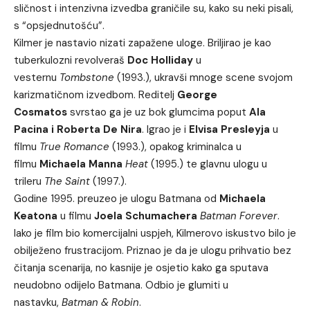
sličnost i intenzivna izvedba graničile su, kako su neki pisali,
s “opsjednutošću”.
Kilmer je nastavio nizati zapažene uloge. Briljirao je kao
tuberkulozni revolveraš
Doc Holliday
u
vesternu
Tombstone
(1993.), ukravši mnoge scene svojom
karizmatičnom izvedbom. Reditelj
George
Cosmatos
svrstao ga je uz bok glumcima poput
Ala
Pacina i Roberta De Nira
. Igrao je i
Elvisa Presleyja
u
filmu
True Romance
(1993.), opakog kriminalca u
filmu
Michaela Manna
Heat
(1995.) te glavnu ulogu u
trileru
The Saint
(1997.).
Godine 1995. preuzeo je ulogu Batmana od
Michaela
Keatona
u filmu
Joela Schumachera
Batman Forever
.
Iako je film bio komercijalni uspjeh, Kilmerovo iskustvo bilo je
obilježeno frustracijom. Priznao je da je ulogu prihvatio bez
čitanja scenarija, no kasnije je osjetio kako ga sputava
neudobno odijelo Batmana. Odbio je glumiti u
nastavku,
Batman & Robin
.