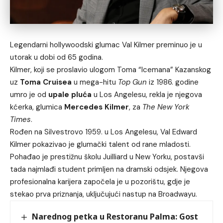
Legendarni hollywoodski glumac Val Kilmer preminuo je u
utorak u dobi od 65 godina.
Kilmer, koji se proslavio ulogom Toma “Icemana” Kazanskog
uz
Toma Cruisea
u mega-hitu
Top Gun
iz 1986. godine
umro je od
upale pluća
u Los Angelesu, rekla je njegova
kćerka, glumica
Mercedes Kilmer
, za
The New York
Times
.
Rođen na Silvestrovo 1959. u Los Angelesu, Val Edward
Kilmer pokazivao je glumački talent od rane mladosti.
Pohađao je prestižnu školu Juilliard u New Yorku, postavši
tada najmlađi student primljen na dramski odsjek. Njegova
profesionalna karijera započela je u pozorištu, gdje je
stekao prva priznanja, uključujući nastup na Broadwayu.
Narednog petka u Restoranu Palma: Gost