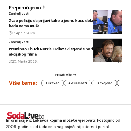
Preporučujemo
Zanimljivosti
Zvao policiju da prijavi kako u jednu kuću dolazi ljubavnik
kada nema muža
17. Aprila 2026.
Zanimljivosti
Preminuo Chuck Norris: Odlazak legende borilačkih vještina i
akcijskog filma
20. Marta 2026.
Prikaži više
Više tema:
Lukavac
Aktuelnosti
Izdvojeno
Vlada
Informacije iz Lukavca kojima možete vjerovati.
Postojimo od
2009. godine i od tada smo najposjećeniji internet portal i