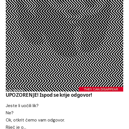
UPOZORENJE! Ispod se krije odgovor!
Jeste li uočili lik?
Ne?
Ok, otkrit ćemo vam odgovor.
Riječ je o…