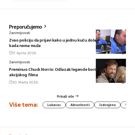
Preporučujemo
Zanimljivosti
Zvao policiju da prijavi kako u jednu kuću dolazi ljubavnik
kada nema muža
17. Aprila 2026.
Zanimljivosti
Preminuo Chuck Norris: Odlazak legende borilačkih vještina i
akcijskog filma
20. Marta 2026.
Prikaži više
Više tema:
Lukavac
Aktuelnosti
Izdvojeno
Vlada