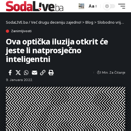
Aa
SodaLIVE.ba / Već drugu deceniju zajedno!
>
Blog
>
Slobodno vrijeme
Zanimljivosti
Ova optička iluzija otkrit će
jeste li natprosječno
inteligentni
1 Min. Za Čitanje
9. Januara 2022.