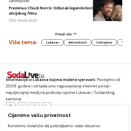
Zanimljivosti
Preminuo Chuck Norris: Odlazak legende borilačkih vještina i
akcijskog filma
20. Marta 2026.
Prikaži više
Više tema:
Lukavac
Aktuelnosti
Izdvojeno
Vlada
Informacije iz Lukavca kojima možete vjerovati.
Postojimo od
2009. godine i od tada smo najposjećeniji internet portal i
najutjecajniji medij na području općine Lukavac i Tuzlanskog
kantona.
Cijenimo vašu privatnost
O nama
Koristimo kolačiće da poboljšamo vaše iskustvo
Lukavac
Društvo
Crna hronika
Sport