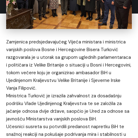
Zamjenica predsjedavajućeg Vijeća ministara i ministrica
vanjskih poslova Bosne i Hercegovine Bisera Turković
razgovarala je u utorak sa grupom uglednih parlamentaraca
i političara iz Velike Britanije o situaciji u Bosni i Hercegovini,
tokom večere koju je organizirao ambasador BiH u
Ujedinjenom Kraljevstvu Velike Britanije i Sjeverne Irske
Vanja Filipović.
Ministrica Turković je izrazila zahvalnost za dosadašnju
podršku Vlade Ujedinjenog Kraljevstva te se založila za
jačanje odnosa dvije države, saopćio je Ured za odnose sa
javnošću Ministarstva vanjskih poslova BiH.
Učesnici susreta su potvrdili predanost napretku BiH te
snažnoj reakciji na pokušaje podrivanja mira i stabilnosti u