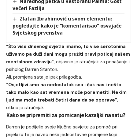
Narednog petka u Restoranu Palma: Gost
večeri Fazlija
Zlatan Ibrahimović u svom elementu:
pogledajte kako je “komentarisao” osvajače
Svjetskog prvenstva
“Što više dnevnog svjetla imamo, to više serotonina
uživamo pa duži dani mogu pružiti pravi poticaj našem
mentalnom zdravlju”
, objasnio je stručnjak za ponašanje i
psiholog Darren Stanton.
Ali, promjena sata je ipak prilagodba.
“Osjetljivi smo na nedostatak sna i čak nas i nešto
tako malo kao sat vremena može poremetiti. Nekim
ljudima može trebati četiri dana da se oporave”
,
otkrio je stručnjak.
Kako se pripremiti za pomicanje kazaljki na satu?
Darren je podijelio svoje ključne savjete za pomoć pri
prijelazu te je naveo neke jednostavne promjene koje