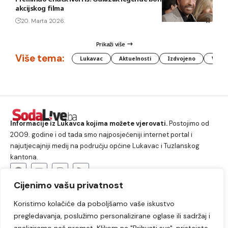
akcijskog filma
20. Marta 2026.
Prikaži više
Više tema:
Lukavac
Aktuelnosti
Izdvojeno
Vlada
Informacije iz Lukavca kojima možete vjerovati.
Postojimo od
2009. godine i od tada smo najposjećeniji internet portal i
najutjecajniji medij na području općine Lukavac i Tuzlanskog
kantona.
Cijenimo vašu privatnost
O nama
Koristimo kolačiće da poboljšamo vaše iskustvo
Lukavac
Društvo
Crna hronika
Sport
pregledavanja, poslužimo personalizirane oglase ili sadržaj i
Kultura
Kolumne
Slobodno vrijeme