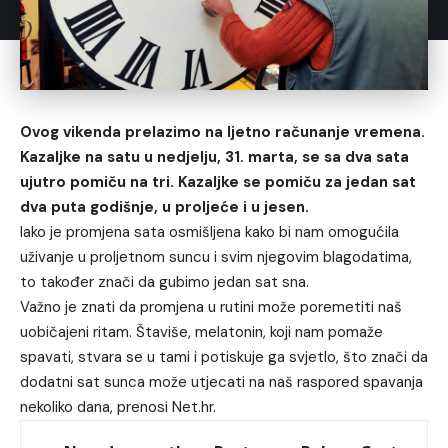
Ovog vikenda prelazimo na ljetno računanje vremena.
Kazaljke na satu u nedjelju, 31. marta, se sa dva sata
ujutro pomiču na tri. Kazaljke se pomiču za jedan sat
dva puta godišnje, u proljeće i u jesen.
Iako je promjena sata osmišljena kako bi nam omogućila
uživanje u proljetnom suncu i svim njegovim blagodatima,
to također znači da gubimo jedan sat sna.
Važno je znati da promjena u rutini može poremetiti naš
uobičajeni ritam. Štaviše, melatonin, koji nam pomaže
spavati, stvara se u tami i potiskuje ga svjetlo, što znači da
dodatni sat sunca može utjecati na naš raspored spavanja
nekoliko dana, prenosi
Net.hr
.