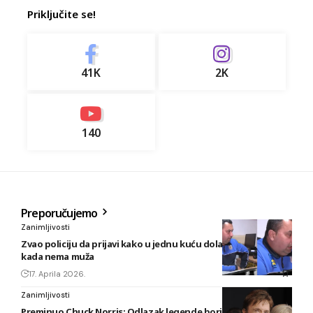
Priključite se!
41K
2K
140
Preporučujemo
Zanimljivosti
Zvao policiju da prijavi kako u jednu kuću dolazi ljubavnik
kada nema muža
17. Aprila 2026.
Zanimljivosti
Preminuo Chuck Norris: Odlazak legende borilačkih vještina i