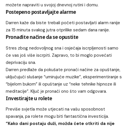
možete napraviti u svojoj dnevnoj rutini i domu.
Postepeno postavljajte alarme
Darren kaže da biste trebali početi postavljati alarm ranije
za 15 minuta svakog jutra otprilike sedam dana ranije.
Pronađite načine da se opustite
Stres zbog nedovoljnog sna i osjećaja iscrpljenosti samo
će vas još više iscrpiti. Zapravo, to bi moglo povećati
deprivaciju sna.
Darren predlaže da pokušate pronaći načine za opuštanje,
uključujući slušanje “umirujuće muzike”, eksperimentiranje s
“bijelom bukom” ili opuštanje uz “neke tehnike hipnoze ili
meditacije”. Ključ je pronaći ono što vam odgovara.
Investirajte u rolete
Previše svjetla može utjecati na vašu sposobnost
spavanja, pa rolete mogu biti fantastična investicija.
“Kako dani postaju duži, možda ćete otkriti da nije