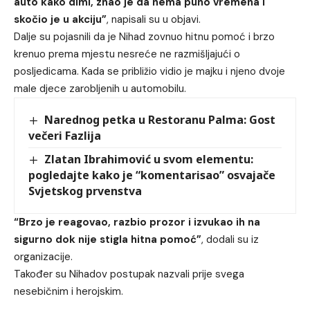
auto kako dimi, znao je da nema puno vremena i
skočio je u akciju”
, napisali su u objavi.
Dalje su pojasnili da je Nihad zovnuo hitnu pomoć i brzo
krenuo prema mjestu nesreće ne razmišljajući o
posljedicama. Kada se približio vidio je majku i njeno dvoje
male djece zarobljenih u automobilu.
Narednog petka u Restoranu Palma: Gost
večeri Fazlija
Zlatan Ibrahimović u svom elementu:
pogledajte kako je “komentarisao” osvajače
Svjetskog prvenstva
“Brzo je reagovao, razbio prozor i izvukao ih na
sigurno dok nije stigla hitna pomoć”
, dodali su iz
organizacije.
Također su Nihadov postupak nazvali prije svega
nesebičnim i herojskim.