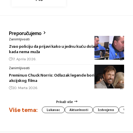
Preporučujemo
Zanimljivosti
Zvao policiju da prijavi kako u jednu kuću dolazi ljubavnik
kada nema muža
17. Aprila 2026.
Zanimljivosti
Preminuo Chuck Norris: Odlazak legende borilačkih vještina i
akcijskog filma
20. Marta 2026.
Prikaži više
Više tema:
Lukavac
Aktuelnosti
Izdvojeno
Vlada