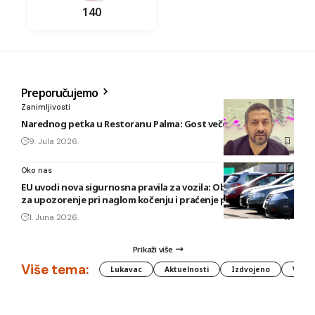
140
Preporučujemo
Zanimljivosti
Narednog petka u Restoranu Palma: Gost večeri Fazlija
9. Jula 2026.
Oko nas
EU uvodi nova sigurnosna pravila za vozila: Obavezni sistemi
za upozorenje pri naglom kočenju i praćenje pažnje vozača
1. Juna 2026.
Prikaži više
Više tema:
Lukavac
Aktuelnosti
Izdvojeno
Vlada