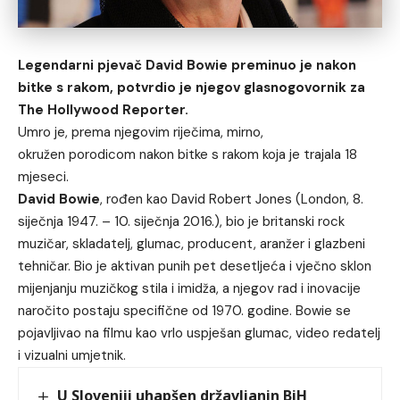
Legendarni pjevač David Bowie preminuo je nakon
bitke s rakom, potvrdio je njegov glasnogovornik za
The Hollywood Reporter.
Umro je, prema njegovim riječima, mirno,
okružen porodicom nakon bitke s rakom koja je trajala 18
mjeseci.
David Bowie
, rođen kao David Robert Jones (London, 8.
siječnja 1947. – 10. siječnja 2016.), bio je britanski rock
muzičar, skladatelj, glumac, producent, aranžer i glazbeni
tehničar. Bio je aktivan punih pet desetljeća i vječno sklon
mijenjanju muzičkog stila i imidža, a njegov rad i inovacije
naročito postaju specifične od 1970. godine. Bowie se
pojavljivao na filmu kao vrlo uspješan glumac, video redatelj
i vizualni umjetnik.
U Sloveniji uhapšen državljanin BiH