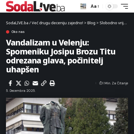
Aa
SodaLIVE.ba / Već drugu deceniju zajedno!
>
Blog
>
Slobodno vrijeme
Oko nas
Vandalizam u Velenju:
Spomeniku Josipu Brozu Titu
odrezana glava, počinitelj
uhapšen
1 Min. Za Čitanje
5. Decembra 2025.