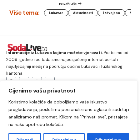
Prikaži više
Više tema:
Lukavac
Aktuelnosti
Izdvojeno
Vlada
Informacije iz Lukavca kojima možete vjerovati.
Postojimo od
2009. godine i od tada smo najposjećeniji internet portal i
najutjecajniji medij na području općine Lukavac i Tuzlanskog
kantona.
Cijenimo vašu privatnost
O nama
Koristimo kolačiće da poboljšamo vaše iskustvo
Lukavac
Društvo
Crna hronika
Sport
pregledavanja, poslužimo personalizirane oglase ili sadržaj i
Kultura
Kolumne
Slobodno vrijeme
analiziramo naš promet. Klikom na "Prihvati sve", pristajete
na našu upotrebu kolačića.
2009. – 2024. © Lukavački info portal – SodaLIVE.ba. Sva prava
zadržana. Zabranjeno kopiranje autorskog sadržaja i korištenje