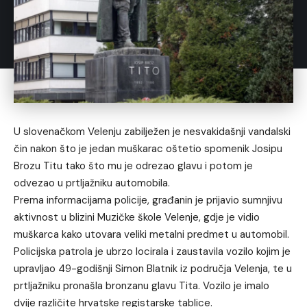
U slovenačkom Velenju zabilježen je nesvakidašnji vandalski
čin nakon što je jedan muškarac oštetio spomenik Josipu
Brozu Titu tako što mu je odrezao glavu i potom je
odvezao u prtljažniku automobila.
Prema informacijama policije, građanin je prijavio sumnjivu
aktivnost u blizini Muzičke škole Velenje, gdje je vidio
muškarca kako utovara veliki metalni predmet u automobil.
Policijska patrola je ubrzo locirala i zaustavila vozilo kojim je
upravljao 49-godišnji Simon Blatnik iz područja Velenja, te u
prtljažniku pronašla bronzanu glavu Tita. Vozilo je imalo
dvije različite hrvatske registarske tablice.