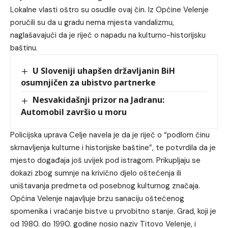
Lokalne vlasti oštro su osudile ovaj čin. Iz Općine Velenje
poručili su da u gradu nema mjesta vandalizmu,
naglašavajući da je riječ o napadu na kulturno-historijsku
baštinu.
U Sloveniji uhapšen državljanin BiH
osumnjičen za ubistvo partnerke
Nesvakidašnji prizor na Jadranu:
Automobil završio u moru
Policijska uprava Celje navela je da je riječ o “podlom činu
skrnavljenja kulturne i historijske baštine”, te potvrdila da je
mjesto događaja još uvijek pod istragom. Prikupljaju se
dokazi zbog sumnje na krivično djelo oštećenja ili
uništavanja predmeta od posebnog kulturnog značaja.
Općina Velenje najavljuje brzu sanaciju oštećenog
spomenika i vraćanje bistve u prvobitno stanje. Grad, koji je
od 1980. do 1990. godine nosio naziv Titovo Velenje, i