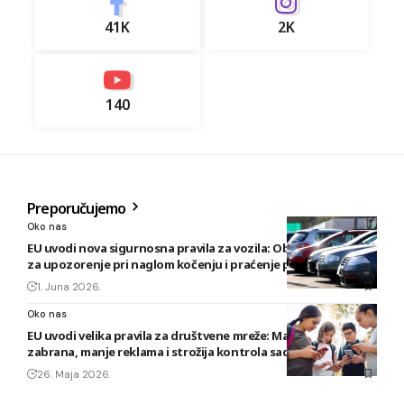
41K
2K
140
Preporučujemo
Oko nas
EU uvodi nova sigurnosna pravila za vozila: Obavezni sistemi
za upozorenje pri naglom kočenju i praćenje pažnje vozača
1. Juna 2026.
Oko nas
EU uvodi velika pravila za društvene mreže: Maloljetnicima
zabrana, manje reklama i strožija kontrola sadržaja
26. Maja 2026.