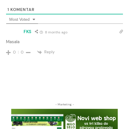
1
KOMENTAR
Most Voted
FKS
8 months ago
Masala
Reply
0
0
- Marketing -