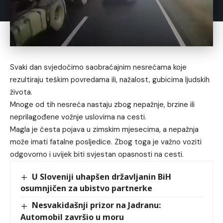
Svaki dan svjedočimo saobraćajnim nesrećama koje
rezultiraju teškim povredama ili, nažalost, gubicima ljudskih
života.
Mnoge od tih nesreća nastaju zbog nepažnje, brzine ili
neprilagođene vožnje uslovima na cesti.
Magla je česta pojava u zimskim mjesecima, a nepažnja
može imati fatalne posljedice. Zbog toga je važno voziti
odgovorno i uvijek biti svjestan opasnosti na cesti.
U Sloveniji uhapšen državljanin BiH
osumnjičen za ubistvo partnerke
Nesvakidašnji prizor na Jadranu:
Automobil završio u moru