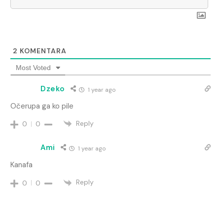
2
KOMENTARA
Most Voted
Dzeko
1 year ago
Očerupa ga ko pile
Reply
0
0
Ami
1 year ago
Kanafa
Reply
0
0