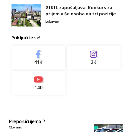
GIKIL zapošaljava: Konkurs za
prijem više osoba na tri pozicije
Lukavac
Priključite se!
41K
2K
140
Preporučujemo
Oko nas