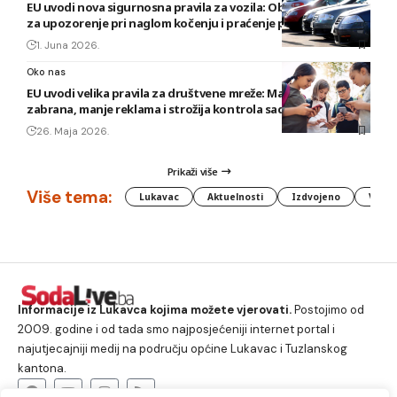
EU uvodi nova sigurnosna pravila za vozila: Obavezni sistemi
za upozorenje pri naglom kočenju i praćenje pažnje vozača
1. Juna 2026.
Oko nas
EU uvodi velika pravila za društvene mreže: Maloljetnicima
zabrana, manje reklama i strožija kontrola sadržaja
26. Maja 2026.
Prikaži više
Više tema:
Lukavac
Aktuelnosti
Izdvojeno
Vlada
Informacije iz Lukavca kojima možete vjerovati.
Postojimo od
2009. godine i od tada smo najposjećeniji internet portal i
najutjecajniji medij na području općine Lukavac i Tuzlanskog
kantona.