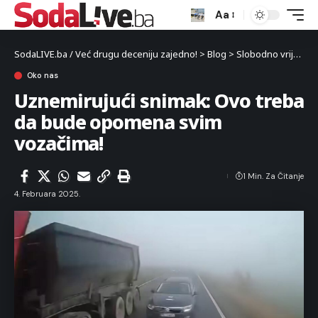
Aa
SodaLIVE.ba / Već drugu deceniju zajedno!
>
Blog
>
Slobodno vrijeme
Oko nas
Uznemirujući snimak: Ovo treba
da bude opomena svim
vozačima!
1 Min. Za Čitanje
4. Februara 2025.