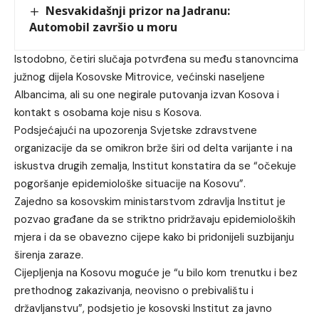
Nesvakidašnji prizor na Jadranu:
Automobil završio u moru
Istodobno, četiri slučaja potvrđena su među stanovncima
južnog dijela Kosovske Mitrovice, većinski naseljene
Albancima, ali su one negirale putovanja izvan Kosova i
kontakt s osobama koje nisu s Kosova.
Podsjećajući na upozorenja Svjetske zdravstvene
organizacije da se omikron brže širi od delta varijante i na
iskustva drugih zemalja, Institut konstatira da se “očekuje
pogoršanje epidemiološke situacije na Kosovu”.
Zajedno sa kosovskim ministarstvom zdravlja Institut je
pozvao građane da se striktno pridržavaju epidemioloških
mjera i da se obavezno cijepe kako bi pridonijeli suzbijanju
širenja zaraze.
Cijepljenja na Kosovu moguće je “u bilo kom trenutku i bez
prethodnog zakazivanja, neovisno o prebivalištu i
državljanstvu”, podsjetio je kosovski Institut za javno