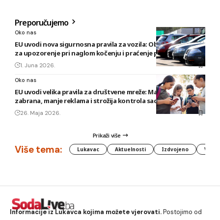
Preporučujemo
Oko nas
EU uvodi nova sigurnosna pravila za vozila: Obavezni sistemi
za upozorenje pri naglom kočenju i praćenje pažnje vozača
1. Juna 2026.
Oko nas
EU uvodi velika pravila za društvene mreže: Maloljetnicima
zabrana, manje reklama i strožija kontrola sadržaja
26. Maja 2026.
Prikaži više
Više tema:
Lukavac
Aktuelnosti
Izdvojeno
Vlada
Informacije iz Lukavca kojima možete vjerovati.
Postojimo od