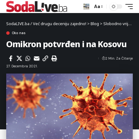
Aa
SodaLIVE.ba / Već drugu deceniju zajedno!
>
Blog
>
Slobodno vrijeme
Oko nas
Omikron potvrđen i na Kosovu
2 Min. Za Čitanje
27. Decembra 2021.