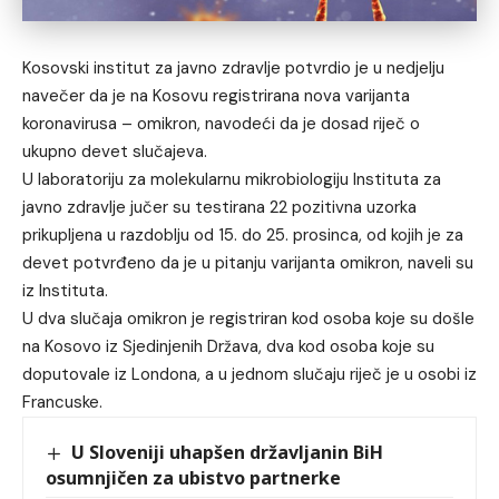
Kosovski institut za javno zdravlje potvrdio je u nedjelju
navečer da je na Kosovu registrirana nova varijanta
koronavirusa – omikron, navodeći da je dosad riječ o
ukupno devet slučajeva.
U laboratoriju za molekularnu mikrobiologiju Instituta za
javno zdravlje jučer su testirana 22 pozitivna uzorka
prikupljena u razdoblju od 15. do 25. prosinca, od kojih je za
devet potvrđeno da je u pitanju varijanta omikron, naveli su
iz Instituta.
U dva slučaja omikron je registriran kod osoba koje su došle
na Kosovo iz Sjedinjenih Država, dva kod osoba koje su
doputovale iz Londona, a u jednom slučaju riječ je u osobi iz
Francuske.
U Sloveniji uhapšen državljanin BiH
osumnjičen za ubistvo partnerke