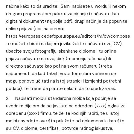
načina kako to da uradite: Sami napišete u wordu ili nekom
drugom programskom paketu za pisanje i sačuvate kao
digitalni dokument (najbolje pdf), drugi način je da popunite
online prijavu (npr. na eures=
https://europass.cedefop.europa.eu/editors/hr/cv/compose
te možete birati na kojem jeziku želite sačuvati svoj CV),
ubacite svoju fotografiju, skenirane diplome i tu online
prijavu sačuvate na svoj disk (memoriju računara) ili
direktno sačuvate kao pdf na svom računaru (treba
napomenuti da kod takvih vrsta formulara većinom se
mogu ponovo učitati na istoj stranici i izmjeniti potrebni
podaci), te treće da platite nekom da to uradi za vas.
Napisati molbu: standardna molba koja počinje sa
uvodnim dijelom da se javljate na određeni (xxxx) oglas, za
određenu (xxxx) firmu, te želite kod njih raditi, te u istoj
molbi navedete sve šta prilažete od dokumenata kao što
su: CV, diplome, certifikati, potvrde radnog iskustva,