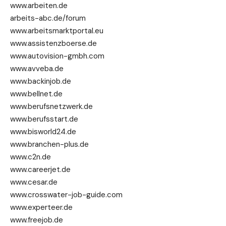
www.arbeiten.de
arbeits-abc.de/forum
www.arbeitsmarktportal.eu
www.assistenzboerse.de
www.autovision-gmbh.com
www.avveba.de
www.backinjob.de
www.bellnet.de
www.berufsnetzwerk.de
www.berufsstart.de
www.bisworld24.de
www.branchen-plus.de
www.c2n.de
www.careerjet.de
www.cesar.de
www.crosswater-job-guide.com
www.experteer.de
www.freejob.de