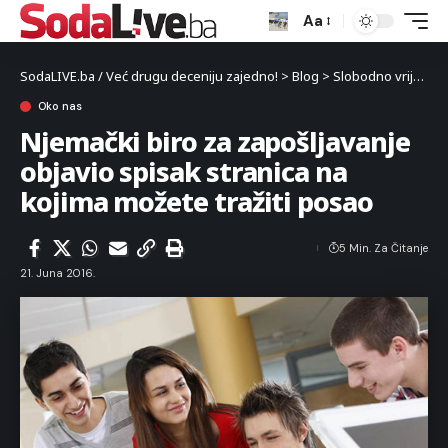
Aa
SodaLIVE.ba / Već drugu deceniju zajedno!
>
Blog
>
Slobodno vrijeme
Oko nas
Njemački biro za zapošljavanje
objavio spisak stranica na
kojima možete tražiti posao
5 Min. Za Čitanje
21. Juna 2016.