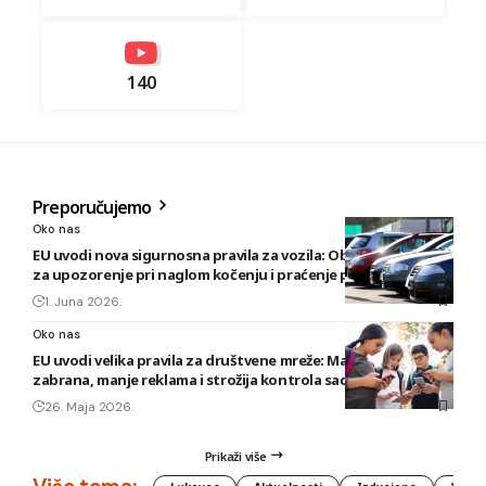
140
Preporučujemo
Oko nas
EU uvodi nova sigurnosna pravila za vozila: Obavezni sistemi
za upozorenje pri naglom kočenju i praćenje pažnje vozača
1. Juna 2026.
Oko nas
EU uvodi velika pravila za društvene mreže: Maloljetnicima
zabrana, manje reklama i strožija kontrola sadržaja
26. Maja 2026.
Prikaži više