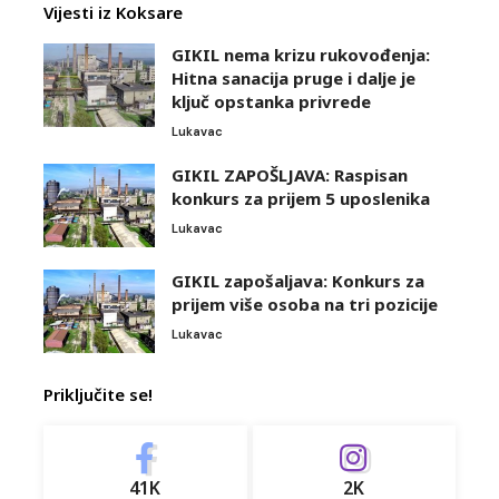
Vijesti iz Koksare
GIKIL nema krizu rukovođenja:
Hitna sanacija pruge i dalje je
ključ opstanka privrede
Lukavac
GIKIL ZAPOŠLJAVA: Raspisan
konkurs za prijem 5 uposlenika
Lukavac
GIKIL zapošaljava: Konkurs za
prijem više osoba na tri pozicije
Lukavac
Priključite se!
41K
2K