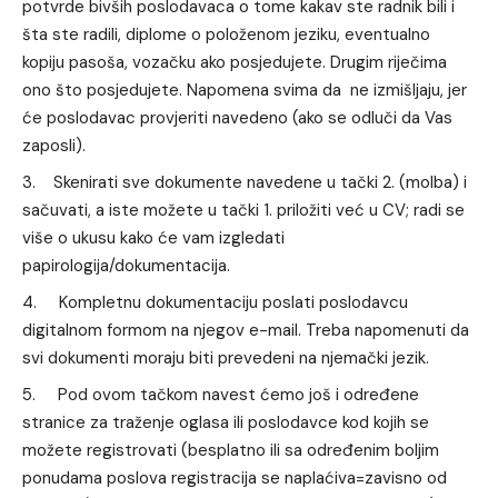
potvrde bivših poslodavaca o tome kakav ste radnik bili i
šta ste radili, diplome o položenom jeziku, eventualno
kopiju pasoša, vozačku ako posjedujete. Drugim riječima
ono što posjedujete. Napomena svima da ne izmišljaju, jer
će poslodavac provjeriti navedeno (ako se odluči da Vas
zaposli).
Skenirati sve dokumente navedene u tački 2. (molba) i
sačuvati, a iste možete u tački 1. priložiti već u CV; radi se
više o ukusu kako će vam izgledati
papirologija/dokumentacija.
Kompletnu dokumentaciju poslati poslodavcu
digitalnom formom na njegov e-mail. Treba napomenuti da
svi dokumenti moraju biti prevedeni na njemački jezik.
Pod ovom tačkom navest ćemo još i određene
stranice za traženje oglasa ili poslodavce kod kojih se
možete registrovati (besplatno ili sa određenim boljim
ponudama poslova registracija se naplaćiva=zavisno od