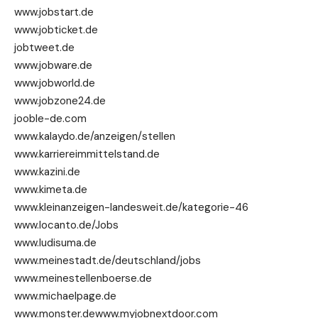
www.jobstart.de
www.jobticket.de
jobtweet.de
www.jobware.de
www.jobworld.de
www.jobzone24.de
jooble-de.com
www.kalaydo.de/anzeigen/stellen
www.karriereimmittelstand.de
www.kazini.de
www.kimeta.de
www.kleinanzeigen-landesweit.de/kategorie-46
www.locanto.de/Jobs
www.ludisuma.de
www.meinestadt.de/deutschland/jobs
www.meinestellenboerse.de
www.michaelpage.de
www.monster.dewww.myjobnextdoor.com