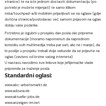
stranice) te na iste jednom dostaviti dokumentaciju (po
potrebi je možete mijenjati) te samo klikom
miša/touchpad-a/ili mobilnim prijavljivati se na oglase (gdje
dotična stranica/poslodavac već samom prijavom na oglas
dobiju vaše podatke.
Potrebno je izgubiti u prosjeku dan posla oko pripreme
dokumentacije (moramo napomenuti da naprednom
korisniku svih multimedija treba par sati, ako ne i manje), da
bi poslije u prosjeku trebali dvije sekunde da se prijavite na
oglas (zavisno od brzine vašeg interneta).
U nastavu navodimo sve linkove koje jeNjemačke vlade
pripremila za traženje posla:
Standardni oglasi:
www.abc-arbeitsmarkt.de
www.adzuna.de
www.aktuelle-jobs.de
www.anzeigen-im.net