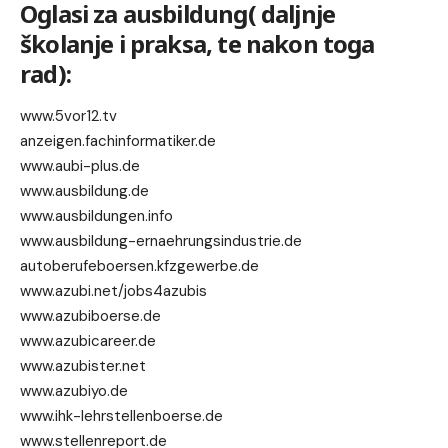
Oglasi za ausbildung( daljnje
školanje i praksa, te nakon toga
rad):
www.5vor12.tv
anzeigen.fachinformatiker.de
www.aubi-plus.de
www.ausbildung.de
www.ausbildungen.info
www.ausbildung-ernaehrungsindustrie.de
autoberufeboersen.kfzgewerbe.de
www.azubi.net/jobs4azubis
www.azubiboerse.de
www.azubicareer.de
www.azubister.net
www.azubiyo.de
www.ihk-lehrstellenboerse.de
www.stellenreport.de