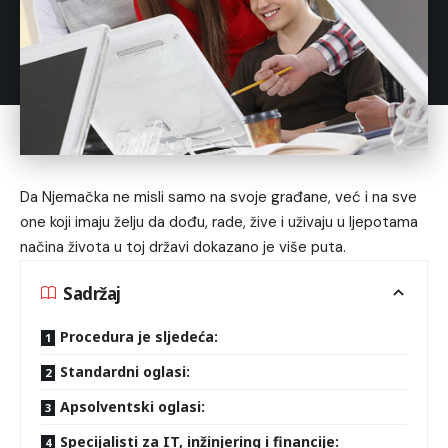
Da Njemačka ne misli samo na svoje građane, već i na sve
one koji imaju želju da dođu, rade, žive i uživaju u ljepotama
načina života u toj državi dokazano je više puta.
Sadržaj
Procedura je sljedeća:
Standardni oglasi:
Apsolventski oglasi:
Specijalisti za IT, inžinjering i financije: