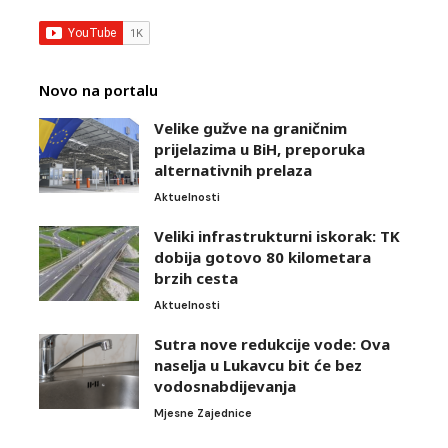
Novo na portalu
Velike gužve na graničnim
prijelazima u BiH, preporuka
alternativnih prelaza
Aktuelnosti
Veliki infrastrukturni iskorak: TK
dobija gotovo 80 kilometara
brzih cesta
Aktuelnosti
Sutra nove redukcije vode: Ova
naselja u Lukavcu bit će bez
vodosnabdijevanja
Mjesne Zajednice