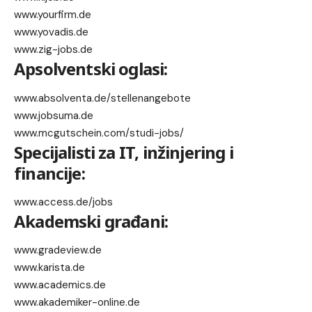
www.yourfirm.de
www.yovadis.de
www.zig-jobs.de
Apsolventski oglasi:
www.absolventa.de/stellenangebote
www.jobsuma.de
www.mcgutschein.com/studi-jobs/
Specijalisti za IT, inžinjering i
financije:
www.access.de/jobs
Akademski građani:
www.gradeview.de
www.karista.de
www.academics.de
www.akademiker-online.de