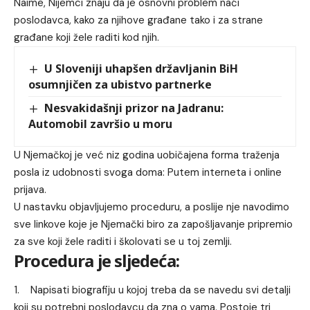
Naime, Nijemci znaju da je osnovni problem naći
poslodavca, kako za njihove građane tako i za strane
građane koji žele raditi kod njih.
U Sloveniji uhapšen državljanin BiH
osumnjičen za ubistvo partnerke
Nesvakidašnji prizor na Jadranu:
Automobil završio u moru
U Njemačkoj je već niz godina uobičajena forma traženja
posla iz udobnosti svoga doma: Putem interneta i online
prijava.
U nastavku objavljujemo proceduru, a poslije nje navodimo
sve linkove koje je Njemački biro za zapošljavanje pripremio
za sve koji žele raditi i školovati se u toj zemlji.
Procedura je sljedeća:
Napisati biografiju u kojoj treba da se navedu svi detalji
koji su potrebni poslodavcu da zna o vama. Postoje tri