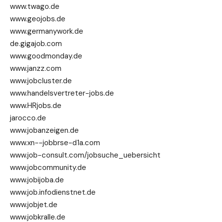
www.twago.de
www.geojobs.de
www.germanywork.de
de.gigajob.com
www.goodmonday.de
www.janzz.com
www.jobcluster.de
www.handelsvertreter-jobs.de
www.HRjobs.de
jarocco.de
www.jobanzeigen.de
www.xn--jobbrse-d1a.com
www.job-consult.com/jobsuche_uebersicht
www.jobcommunity.de
www.jobijoba.de
www.job.infodienstnet.de
www.jobjet.de
www.jobkralle.de