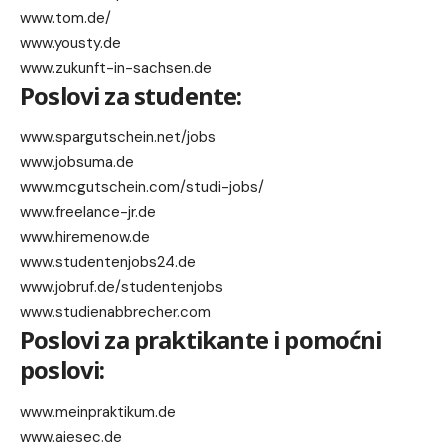
www.tom.de/
www.yousty.de
www.zukunft-in-sachsen.de
Poslovi za studente:
www.spargutschein.net/jobs
www.jobsuma.de
www.mcgutschein.com/studi-jobs/
www.freelance-jr.de
www.hiremenow.de
www.studentenjobs24.de
www.jobruf.de/studentenjobs
www.studienabbrecher.com
Poslovi za praktikante i pomoćni
poslovi:
www.meinpraktikum.de
www.aiesec.de