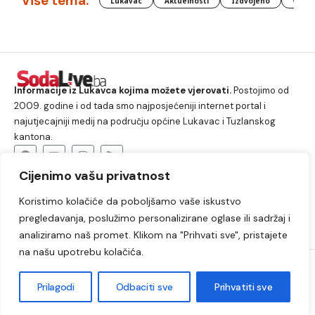
Više tema:
Lukavac
Aktuelnosti
Izdvojeno
Vlada
Informacije iz Lukavca kojima možete vjerovati.
Postojimo od
2009. godine i od tada smo najposjećeniji internet portal i
najutjecajniji medij na području općine Lukavac i Tuzlanskog
kantona.
Cijenimo vašu privatnost
O nama
Koristimo kolačiće da poboljšamo vaše iskustvo
Lukavac
Društvo
Crna hronika
Sport
pregledavanja, poslužimo personalizirane oglase ili sadržaj i
Kultura
Kolumne
Slobodno vrijeme
analiziramo naš promet. Klikom na "Prihvati sve", pristajete
na našu upotrebu kolačića.
2009. – 2024. © Lukavački info portal – SodaLIVE.ba. Sva prava
zadržana. Zabranjeno kopiranje autorskog sadržaja i korištenje
Prilagodi
Odbaciti sve
Prihvatiti sve
autorskih fotografija bez odobrenja portala.