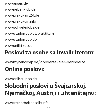
www.ansus.de
www.neben-job.de
www.praktikant24.de
www.praktikum.info
www.schuelerjobs.de
www.studentjob.at/praktikum
www.studentjob.de
www.uniflitzer.de
Poslovi za osobe sa invaliditetom:
www.myhandicap.de/jobboerse-fuer-behinderte
Online poslovi:
www.online-jobs.de
Slobodni poslovi u Švajcarskoj,
Njemačkoj, Austriji i Lihtenštajnu:
www.freiearbeitsstelle.info