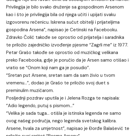
Privilegija je bilo svako druženje sa gospodinom Arsenom
kao i što je privilegija bila od njega učiti i upijati svaku
izgovorenu rečenicu. Iskrena sućut obitelji i prijateljima
gospodina Arsena”, napisao je Cetinski na Facebooku.
Zdravko Čolić takođe se oprostio od prijatelja i saradnika
te priložio zajedničko izvođenje pjesme “Zagrli me” iz 1977.
Petar Grašo takođe se oprostio od muzičkog velikana
preko Facebooka, gdje je poručio da je Arsen samo otišao i
vratio se “Onom koji nam ga je posudio”.
“Sretan put Arsene, sretan sam da sam živio u tvom
vremenu…”, dodao je Grašo te priložio svoj duet s
preminulim muzičarom.
Posljednji pozdrav uputila je i Jelena Rozga te napisala:
“Adio legendo, putuj s pismom…”
“Velika je sada tuga… otišla je istinska legenda ne samo
ovog našeg područja, nego legenda svetskog kalibra.
Arsene, hvala za umjetnost”, napisao je Đorđe Balašević te