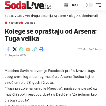
Aa
SodaLIVE.ba / Već drugu deceniju zajedno!
>
Blog
>
Slobodno vrijeme
Featured
Oko nas
Kolege se opraštaju od Arsena:
Tuga velika
2 Min. Za Čitanje
18. Augusta 2015.
Massimo Savić na svom je Facebook profilu izrazio tugu
zbog smrti legendarnog muzičara Arsena Dedića koji je
sinoć umro u 78. godini života.
“Tuga pregolema, umro je Maestro”, napisao je pjevač uz
muzički spot njegovog dueta s Dedićem “Za jednom kapi
čistoga života”.