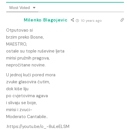
Most Voted
Milenko Blagojevic
10 years ago
Otputovao si
brzim preko Bosne,
MAESTRO,
ostale su tople ruševine ljeta
mirisi pružnih pragova,
nepročitane novine.
U jednoj kući pored mora
zvuke glasovira ćutim,
dok kiše liju
po cvjetovima agava
i slivaju se boje,
mirisi i zvuci-
Moderato Cantabile..
.
https://youtu.be/o_-8uLeELSM