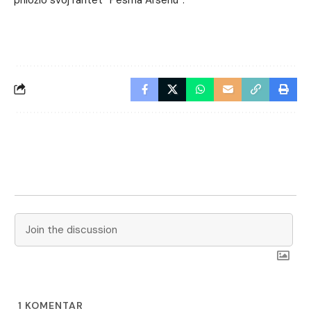
priložio svoj raritet “Pesma Arsenu”.
1
KOMENTAR