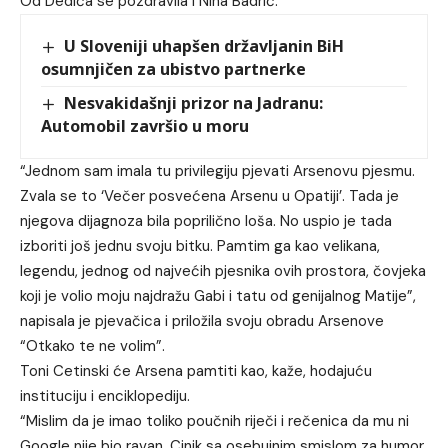
Od Dedića se pozdravila i Nina Badrić:
U Sloveniji uhapšen državljanin BiH
osumnjičen za ubistvo partnerke
Nesvakidašnji prizor na Jadranu:
Automobil završio u moru
“Jednom sam imala tu privilegiju pjevati Arsenovu pjesmu.
Zvala se to ‘Večer posvećena Arsenu u Opatiji’. Tada je
njegova dijagnoza bila poprilično loša. No uspio je tada
izboriti još jednu svoju bitku. Pamtim ga kao velikana,
legendu, jednog od najvećih pjesnika ovih prostora, čovjeka
koji je volio moju najdražu Gabi i tatu od genijalnog Matije”,
napisala je pjevačica i priložila svoju obradu Arsenove
“Otkako te ne volim”.
Toni Cetinski će Arsena pamtiti kao, kaže, hodajuću
instituciju i enciklopediju.
“Mislim da je imao toliko poučnih riječi i rečenica da mu ni
Google nije bio ravan. Cinik sa osebujnim smislom za humor.