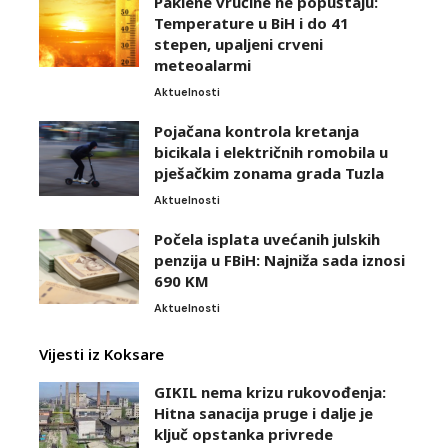
Paklene vrućine ne popuštaju:
Temperature u BiH i do 41
stepen, upaljeni crveni
meteoalarmi
Aktuelnosti
Pojačana kontrola kretanja
bicikala i električnih romobila u
pješačkim zonama grada Tuzla
Aktuelnosti
Počela isplata uvećanih julskih
penzija u FBiH: Najniža sada iznosi
690 KM
Aktuelnosti
Vijesti iz Koksare
GIKIL nema krizu rukovođenja:
Hitna sanacija pruge i dalje je
ključ opstanka privrede