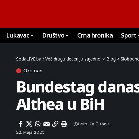
Lukavac
Društvo
Crna hronika
Sport
SodaLIVE.ba / Već drugu deceniju zajedno!
>
Blog
>
Slobodno
Oko nas
Bundestag danas
Althea u BiH
1 Min. Za Čitanje
22. Maja 2025.