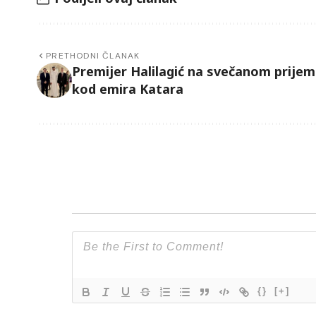
PRETHODNI ČLANAK
Premijer Halilagić na svečanom prije
kod emira Katara
{}
[+]