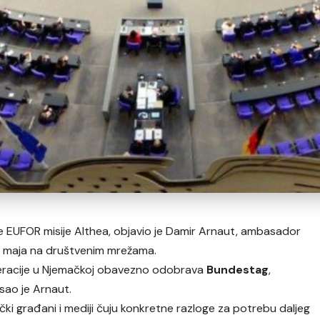
 EUFOR misije Althea, objavio je Damir Arnaut, ambasador
2. maja na društvenim mrežama.
peracije u Njemačkoj obavezno odobrava
Bundestag
,
sao je Arnaut.
ački građani i mediji čuju konkretne razloge za potrebu daljeg