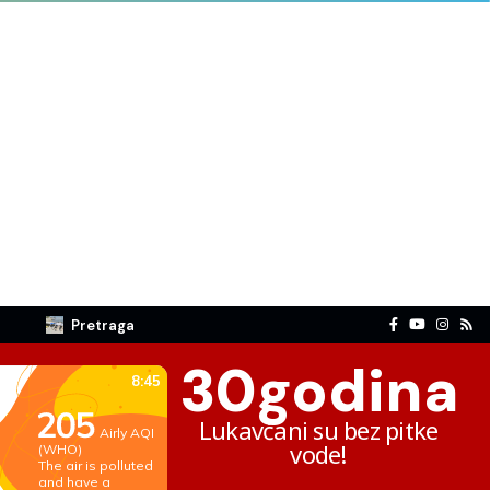
Pretraga
30
godina
Lukavčani su bez pitke
vode!