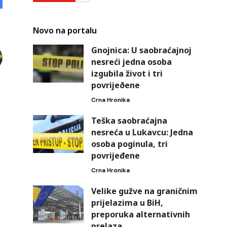
Novo na portalu
Gnojnica: U saobraćajnoj
nesreći jedna osoba
izgubila život i tri
povrijeðene
Crna Hronika
Teška saobraćajna
nesreća u Lukavcu: Jedna
osoba poginula, tri
povrijeđene
Crna Hronika
Velike gužve na graničnim
prijelazima u BiH,
preporuka alternativnih
prelaza