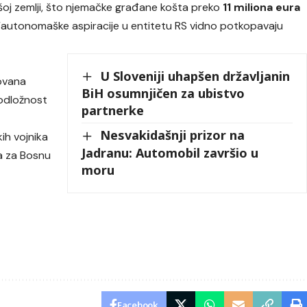
oj zemlji, što njemačke građane košta preko
11 miliona eura
a “autonomaške aspiracije u entitetu RS vidno potkopavaju
U Sloveniji uhapšen državljanin
zovana
BiH osumnjičen za ubistvo
podložnost
partnerke
Nesvakidašnji prizor na
kih vojnika
Jadranu: Automobil završio u
a za Bosnu
moru
Facebook