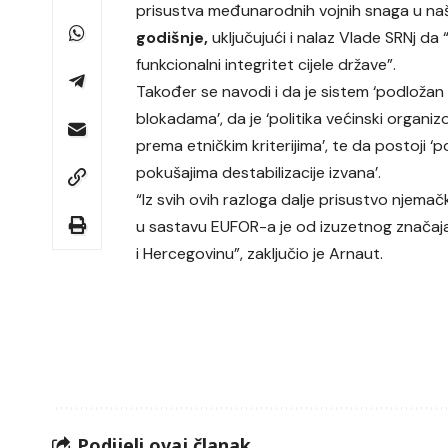
prisustva međunarodnih vojnih snaga u naš
godišnje,
uključujući i nalaz Vlade SRNj d
funkcionalni integritet cijele države”.
Također se navodi i da je sistem ‘podložan
blokadama’, da je ‘politika većinski organi
prema etničkim kriterijima’, te da postoji ‘
pokušajima destabilizacije izvana’.
“Iz svih ovih razloga dalje prisustvo njemač
u sastavu EUFOR-a je od izuzetnog značaj
i Hercegovinu”, zaključio je Arnaut.
Podijeli ovaj članak