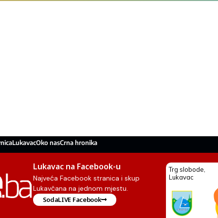
nica
Lukavac
Oko nas
Crna hronika
Lukavac na Facebook-u
Najveća Facebook stranica i skup
Lukavčana na jednom mjestu.
SodaLIVE Facebook