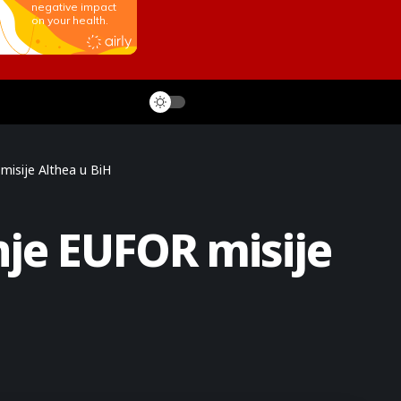
isije Althea u BiH
je EUFOR misije