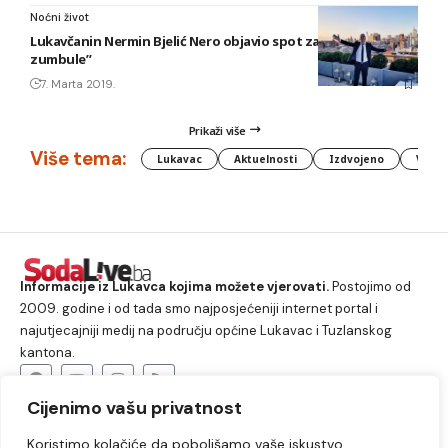
Noćni život
Lukavčanin Nermin Bjelić Nero objavio spot za pjesmu “Moj
zumbule”
7. Marta 2019.
Prikaži više
Više tema:
Lukavac
Aktuelnosti
Izdvojeno
Vlada
Informacije iz Lukavca kojima možete vjerovati.
Postojimo od
2009. godine i od tada smo najposjećeniji internet portal i
najutjecajniji medij na području općine Lukavac i Tuzlanskog
kantona.
Cijenimo vašu privatnost
O nama
Koristimo kolačiće da poboljšamo vaše iskustvo