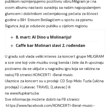
publikom razmijenjujemo pozitivnu vibru.Miligram je i na
ovom albumu nastavio suradnju sa našim najpopularnijem
glumcem i dobitnikom večernjakovog pečata za ličnost
godine u BiH Enisom Bešlagićem u spotu za pjesmu
Sigurica ,koji je oduševio publiku u cijelom regionu.
8. mart: Al Dino u Molinariju!
Caffe bar Molinari slavi 2. rođendan
U gradu soli vlada veliki interes za koncert grupe MILIGRAM
a sve one koji vole muziku ovog benda i žele da ih upoznaju
pozivamo da se uključe u nagradnu igru koja se ralizira na
našoj FB stranici KONCERTI -Beral music.
Ulaznice za koncert su u prodaji: CD Šop Mido Tuzla (ulična
prodaja) i Lukavac TRAVEL (Lukavac) ili
na www.Kupikartu.ba
Sve informacije možete dobiti na FB stranici
https://www.facebook.com/KONCERTI-Beral-music-