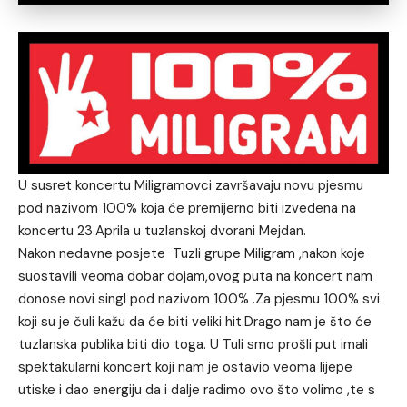
U susret koncertu Miligramovci završavaju novu pjesmu
pod nazivom 100% koja će premijerno biti izvedena na
koncertu 23.Aprila u tuzlanskoj dvorani Mejdan.
Nakon nedavne posjete Tuzli grupe Miligram ,nakon koje
suostavili veoma dobar dojam,ovog puta na koncert nam
donose novi singl pod nazivom 100% .Za pjesmu 100% svi
koji su je čuli kažu da će biti veliki hit.Drago nam je što će
tuzlanska publika biti dio toga. U Tuli smo prošli put imali
spektakularni koncert koji nam je ostavio veoma lijepe
utiske i dao energiju da i dalje radimo ovo što volimo ,te s