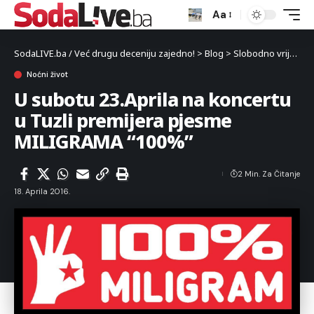
Aa
SodaLIVE.ba / Već drugu deceniju zajedno!
>
Blog
>
Slobodno vrijeme
Noćni život
U subotu 23.Aprila na koncertu
u Tuzli premijera pjesme
MILIGRAMA “100%”
2 Min. Za Čitanje
18. Aprila 2016.